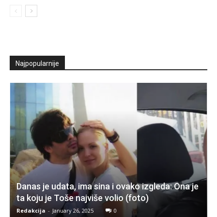
Najpopularnije
Danas je udata, ima sina i ovako izgleda: Ona je
ta koju je Toše najviše volio (foto)
Redakcija
-
January 26, 2025
0