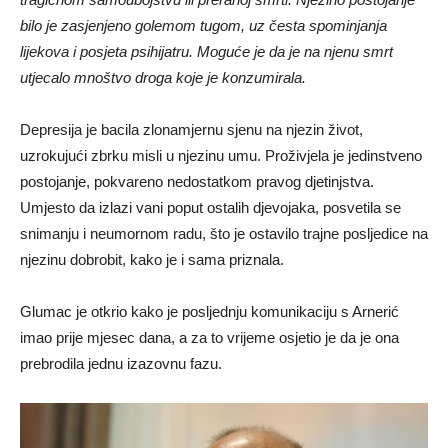
bilo je zasjenjeno golemom tugom, uz česta spominjanja
lijekova i posjeta psihijatru. Moguće je da je na njenu smrt
utjecalo mnoštvo droga koje je konzumirala.
Depresija je bacila zlonamjernu sjenu na njezin život,
uzrokujući zbrku misli u njezinu umu. Proživjela je jedinstveno
postojanje, pokvareno nedostatkom pravog djetinjstva.
Umjesto da izlazi vani poput ostalih djevojaka, posvetila se
snimanju i neumornom radu, što je ostavilo trajne posljedice na
njezinu dobrobit, kako je i sama priznala.
Glumac je otkrio kako je posljednju komunikaciju s Arnerić
imao prije mjesec dana, a za to vrijeme osjetio je da je ona
prebrodila jednu izazovnu fazu.