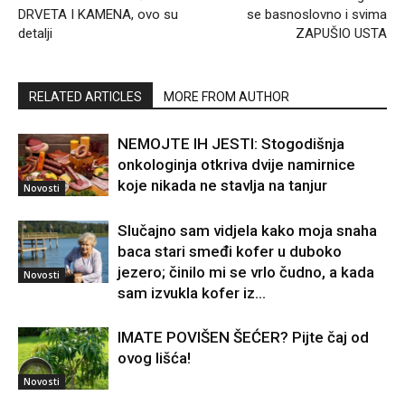
DRVETA I KAMENA, ovo su
se basnoslovno i svima
detalji
ZAPUŠIO USTA
RELATED ARTICLES
MORE FROM AUTHOR
NEMOJTE IH JESTI: Stogodišnja
onkologinja otkriva dvije namirnice
koje nikada ne stavlja na tanjur
Novosti
Slučajno sam vidjela kako moja snaha
baca stari smeđi kofer u duboko
jezero; činilo mi se vrlo čudno, a kada
Novosti
sam izvukla kofer iz...
IMATE POVIŠEN ŠEĆER? Pijte čaj od
ovog lišća!
Novosti