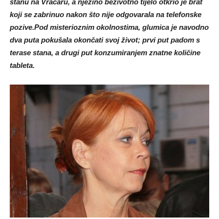
stanu na Vračaru, a njezino beživotno tijelo otkrio je brat
koji se zabrinuo nakon što nije odgovarala na telefonske
pozive.Pod misterioznim okolnostima, glumica je navodno
dva puta pokušala okončati svoj život; prvi put padom s
terase stana, a drugi put konzumiranjem znatne količine
tableta.