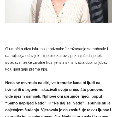
Glumačka diva iskreno je priznala: “Izražavanje samohvale i
samoljublja oduvijek mi je bio izazov”, priznajući da je tek
svladavši teške životne kušnje istinski shvatila dubinu ljubavi
koju ljudi gaje prema njoj.
Neda se osvrnula na dirljive trenutke kada bi ljudi na
tržnici ili u trgovini iskazivali svoju sreću što ponovno
vide njezin osmijeh. Njihove ohrabrujuće riječi, poput
“Samo naprijed Nedo” ili “Ne daj se, Nedo”, ispunile su je
osjećajem čuđenja. Vjerovala je da zaslužuje takvu ljubav i
uzvratila joj je svim srcem. No, Neda je priznala i izazove