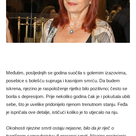
Međutim, posljednjih se godina suočila s golemim izazovima,
posebice s bolešću supruga i kasnijom smrću. Da budem
iskrena, njezino je raspoloženje rijetko bilo pozitivno; često se
borila s depresijom. Prije nekoliko godina čak je i pokušala ubiti
sebe, što je uvelike pridonijelo njenom trenutnom stanju. Feđa
je ispričala ove detalje, ističući koliko je to utjecalo na nju.
Okolnosti njezine smrti ostaju nejasne, bilo da je riječ o
tragičnom samoubojstvu ili preranoj smrti. Njezino postojanje