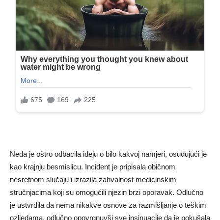
Neda je oštro odbacila ideju o bilo kakvoj namjeri, osuđujući je
kao krajnju besmislicu. Incident je pripisala običnom
nesretnom slučaju i izrazila zahvalnost medicinskim
stručnjacima koji su omogućili njezin brzi oporavak. Odlučno
je ustvrdila da nema nikakve osnove za razmišljanje o teškim
ozljedama, odlučno opovrgnuvši sve insinuacije da je pokušala