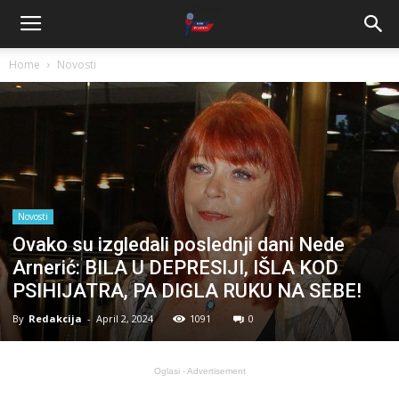
Home
Novosti
Novosti
Ovako su izgledali poslednji dani Nede
Arnerić: BILA U DEPRESIJI, IŠLA KOD
PSIHIJATRA, PA DIGLA RUKU NA SEBE!
By
Redakcija
-
April 2, 2024
1091
0
Oglasi - Advertisement