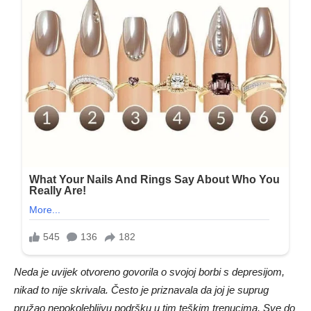
Neda je uvijek otvoreno govorila o svojoj borbi s depresijom,
nikad to nije skrivala. Često je priznavala da joj je suprug
pružao nepokolebljivu podršku u tim teškim trenucima. Sve do