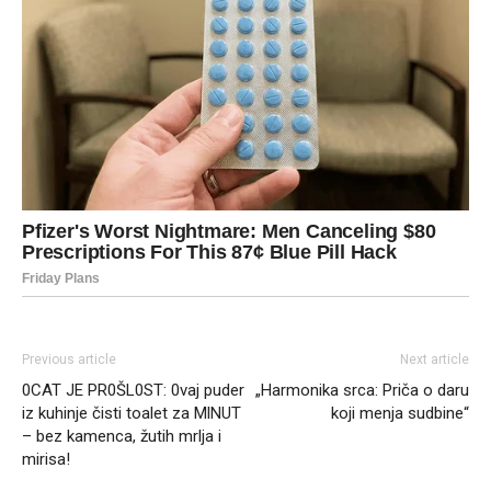
Previous article
Next article
0CAT JE PR0ŠL0ST: 0vaj puder
„Harmonika srca: Priča o daru
iz kuhinje čisti toalet za MlNUT
koji menja sudbine“
– bez kamenca, žutih mrlja i
mirisa!