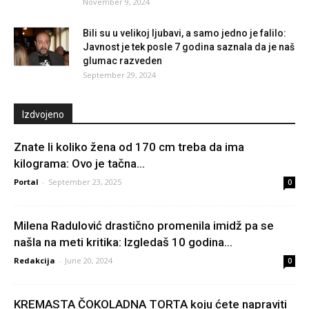
November 9, 2024
Bili su u velikoj ljubavi, a samo jedno je falilo:
Javnost je tek posle 7 godina saznala da je naš
glumac razveden
September 29, 2024
Izdvojeno
Znate li koliko žena od 170 cm treba da ima
kilograma: Ovo je tačna...
Portal
-
September 23, 2025
0
Milena Radulović drastično promenila imidž pa se
našla na meti kritika: Izgledaš 10 godina...
Redakcija
-
June 20, 2024
0
KREMASTA ČOKOLADNA TORTA koju ćete napraviti