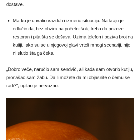
dostave.
Marko je uhvatio vazduh i izmerio situaciju. Na kraju je
odlučio da, bez obzira na početni šok, treba da pozove
restoran i pita šta se dešava. Uzima telefon i poziva broj na
kutiji. Iako su se u njegovoj glavi vrteli mnogi scenariji, nije
ni slutio šta ga čeka.
„Dobro veče, naručio sam sendvič, ali kada sam otvorio kutiju,
pronašao sam žabu. Da li možete da mi objasnite o čemu se
radi?“, upitao je nervozno.