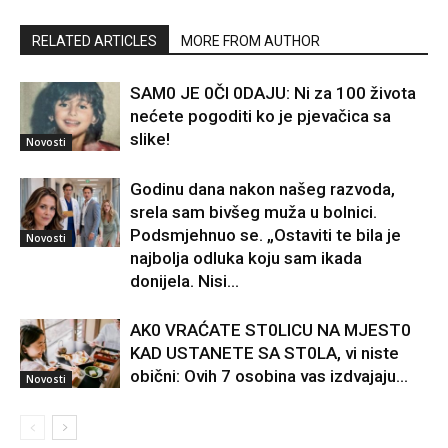
RELATED ARTICLES
MORE FROM AUTHOR
SAM0 JE 0Čl 0DAJU: Ni za 100 života
nećete pogoditi ko je pjevačica sa
slike!
Novosti
Godinu dana nakon našeg razvoda,
srela sam bivšeg muža u bolnici.
Podsmjehnuo se. „Ostaviti te bila je
Novosti
najbolja odluka koju sam ikada
donijela. Nisi...
AK0 VRAĆATE ST0LlCU NA MJEST0
KAD USTANETE SA ST0LA, vi niste
obični: Ovih 7 osobina vas izdvajaju…
Novosti