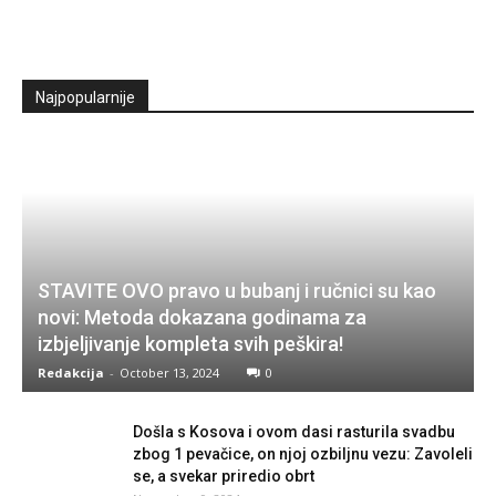
Najpopularnije
STAVITE OVO pravo u bubanj i ručnici su kao
novi: Metoda dokazana godinama za
izbjeljivanje kompleta svih peškira!
Redakcija
-
October 13, 2024
0
Došla s Kosova i ovom dasi rasturila svadbu
zbog 1 pevačice, on njoj ozbiljnu vezu: Zavoleli
se, a svekar priredio obrt