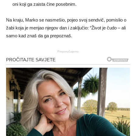
oni koji ga zaista čine posebnim.
Na kraju, Marko se nasmešio, pojeo svoj sendvič, pomislio o
žabi koja je menjao njegov dan i zaključio: “Život je čudo – ali
samo kad znaš da ga prepoznaš.
Preporučujemo