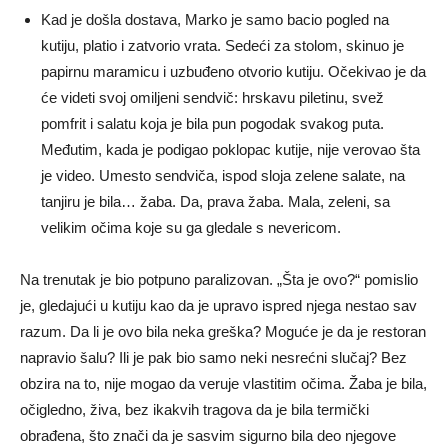
Kad je došla dostava, Marko je samo bacio pogled na
kutiju, platio i zatvorio vrata. Sedeći za stolom, skinuo je
papirnu maramicu i uzbuđeno otvorio kutiju. Očekivao je da
će videti svoj omiljeni sendvič: hrskavu piletinu, svež
pomfrit i salatu koja je bila pun pogodak svakog puta.
Međutim, kada je podigao poklopac kutije, nije verovao šta
je video. Umesto sendviča, ispod sloja zelene salate, na
tanjiru je bila… žaba. Da, prava žaba. Mala, zeleni, sa
velikim očima koje su ga gledale s nevericom.
Na trenutak je bio potpuno paralizovan. „Šta je ovo?“ pomislio
je, gledajući u kutiju kao da je upravo ispred njega nestao sav
razum. Da li je ovo bila neka greška? Moguće je da je restoran
napravio šalu? Ili je pak bio samo neki nesrećni slučaj? Bez
obzira na to, nije mogao da veruje vlastitim očima. Žaba je bila,
očigledno, živa, bez ikakvih tragova da je bila termički
obrađena, što znači da je sasvim sigurno bila deo njegove