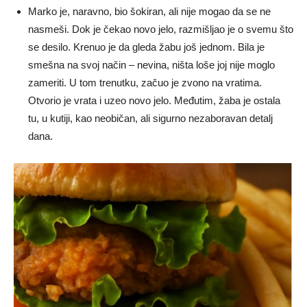
Marko je, naravno, bio šokiran, ali nije mogao da se ne
nasmeši. Dok je čekao novo jelo, razmišljao je o svemu što
se desilo. Krenuo je da gleda žabu još jednom. Bila je
smešna na svoj način – nevina, ništa loše joj nije moglo
zameriti. U tom trenutku, začuo je zvono na vratima.
Otvorio je vrata i uzeo novo jelo. Međutim, žaba je ostala
tu, u kutiji, kao neobičan, ali sigurno nezaboravan detalj
dana.