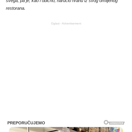
svega, pa je, kao i obično, naručio hranu iz svog omiljenog
restorana.
Oglasi - Advertisement