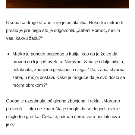
Osoba sa druge strane linije je ostala tiha. Nekoliko sekundi
prošlo je pre nego što je odgovorila: „Žaba? Pomoć, molim
vas, kakvu žabu?“
Marko je ponovo pogledao u kutiju, kao da je želeo da
proveri da li je još uvek tu. Naravno, žaba je i dalje bila tu,
netaknuta, zbunjeno gledajući u njega. “Da, žaba, stvarna
žaba, u mojoj dostavi. Kako je moguće da je ovo došlo sa
mojim obrokom?”
Osoba je uzdahnula, očigledno zbunjena, i rekla: „Moramo
proveriti… Iako ne znam šta je moglo da se dogodi, ovo je
očigledno greška. Čekajte, odmah ćemo vam poslati novo
jelo.“