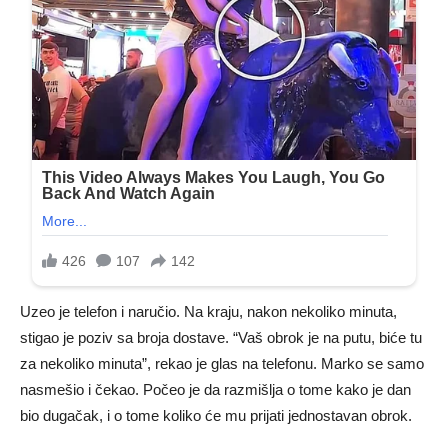
Uzeo je telefon i naručio. Na kraju, nakon nekoliko minuta,
stigao je poziv sa broja dostave. “Vaš obrok je na putu, biće tu
za nekoliko minuta”, rekao je glas na telefonu. Marko se samo
nasmešio i čekao. Počeo je da razmišlja o tome kako je dan
bio dugačak, i o tome koliko će mu prijati jednostavan obrok.