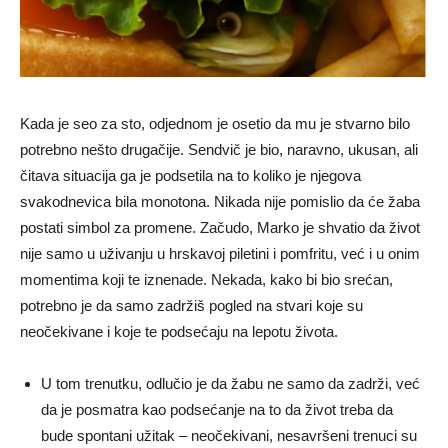
Kada je seo za sto, odjednom je osetio da mu je stvarno bilo
potrebno nešto drugačije. Sendvič je bio, naravno, ukusan, ali
čitava situacija ga je podsetila na to koliko je njegova
svakodnevica bila monotona. Nikada nije pomislio da će žaba
postati simbol za promene. Začudo, Marko je shvatio da život
nije samo u uživanju u hrskavoj piletini i pomfritu, već i u onim
momentima koji te iznenade. Nekada, kako bi bio srećan,
potrebno je da samo zadržiš pogled na stvari koje su
neočekivane i koje te podsećaju na lepotu života.
U tom trenutku, odlučio je da žabu ne samo da zadrži, već
da je posmatra kao podsećanje na to da život treba da
bude spontani užitak – neočekivani, nesavršeni trenuci su