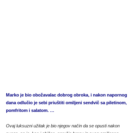
Marko je bio obožavalac dobrog obroka, i nakon napornog
dana odlučio je sebi priuštiti omiljeni sendvič sa piletinom,
pomfritom i salatom. …
Ovaj luksuzni užitak je bio njegov način da se opusti nakon