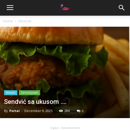
Home
Novosti
Novosti
Zanimljivosti
Sendvić sa ukusom ….
By
Portal
-
December 9, 2025
284
0
Oglasi - Advertisement