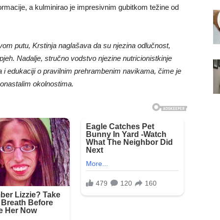
sformacije, a kulminirao je impresivnim gubitkom težine od
 ovom putu, Krstinja naglašava da su njezina odlučnost,
spjeh. Nadalje, stručno vodstvo njezine nutricionistkinje
ta i edukaciji o pravilnim prehrambenim navikama, čime je
ovonastalim okolnostima.