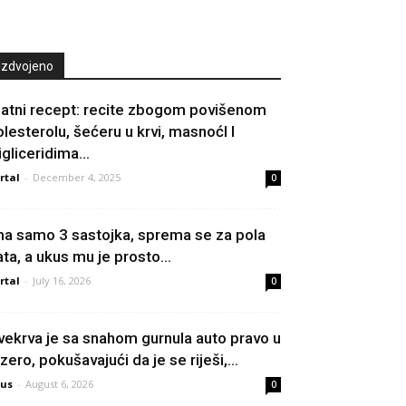
Izdvojeno
latni recept: recite zbogom povišenom
olesterolu, šećeru u krvi, masnoćI I
rigliceridima…
rtal
-
December 4, 2025
0
ma samo 3 sastojka, sprema se za pola
ata, a ukus mu je prosto...
rtal
-
July 16, 2026
0
vekrva je sa snahom gurnula auto pravo u
zero, pokušavajući da je se riješi,...
us
-
August 6, 2026
0