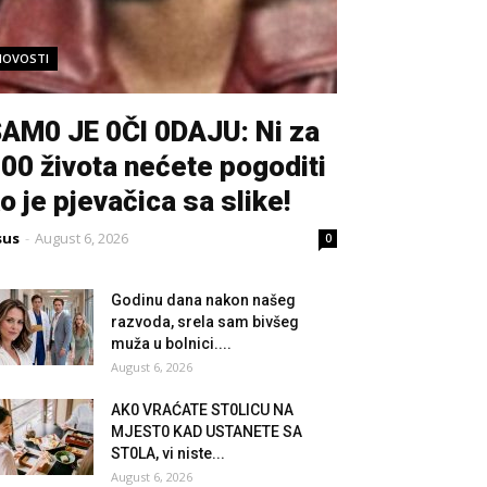
NOVOSTI
AM0 JE 0Čl 0DAJU: Ni za
00 života nećete pogoditi
o je pjevačica sa slike!
sus
-
August 6, 2026
0
Godinu dana nakon našeg
razvoda, srela sam bivšeg
muža u bolnici....
August 6, 2026
AK0 VRAĆATE ST0LlCU NA
MJEST0 KAD USTANETE SA
ST0LA, vi niste...
August 6, 2026