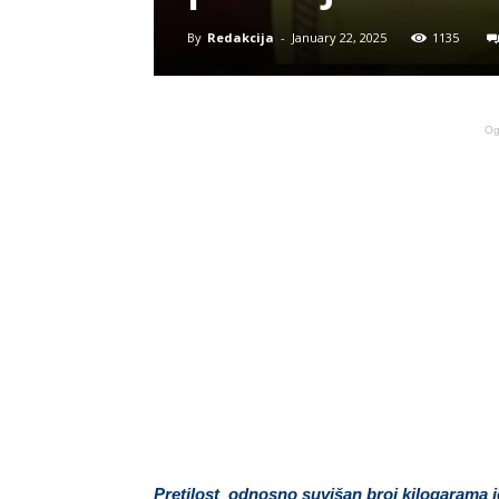
By
Redakcija
-
January 22, 2025
1135
Og
Pretilost odnosno suvišan broj kilogarama je