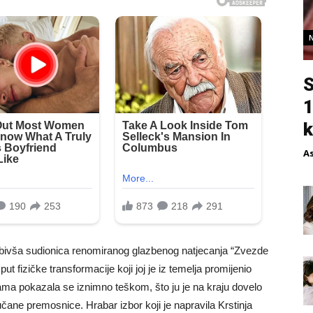
S
1
k
A
 i bivša sudionica renomiranog glazbenog natjecanja “Zvezde
put fizičke transformacije koji joj je iz temelja promijenio
ama pokazala se iznimno teškom, što ju je na kraju dovelo
čane premosnice. Hrabar izbor koji je napravila Krstinja