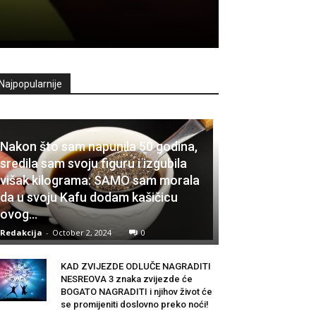
Najpopularnije
Nakon što sam napunila 50 godina,
sredila sam svoju figuru i izgubila
višak kilograma: SAMO sam morala
da u svoju Kafu dodam kašičicu
ovog...
Redakcija
-
October 2, 2024
0
KAD ZVIJEZDE ODLUČE NAGRADITI
NESREOVA 3 znaka zvijezde će
BOGATO NAGRADITI i njihov život će
se promijeniti doslovno preko noći!