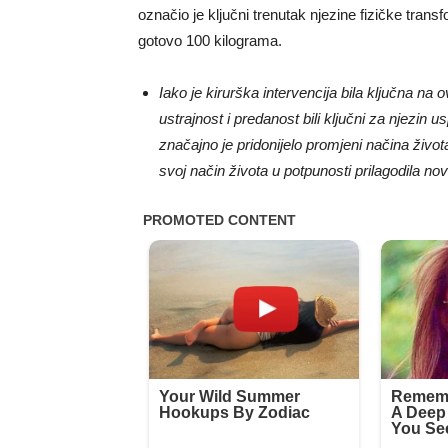
označio je ključni trenutak njezine fizičke tran
gotovo 100 kilograma.
Iako je kirurška intervencija bila ključna na
ustrajnost i predanost bili ključni za njezin u
značajno je pridonijelo promjeni načina živo
svoj način života u potpunosti prilagodila n