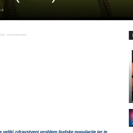
0
lasi - Advertisement
 veliki zdravstveni problem ljudske populacije jer je