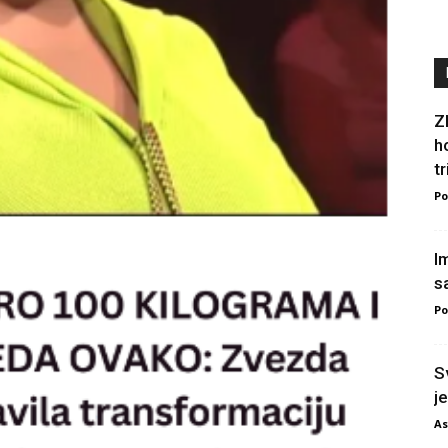
Z
h
t
Po
I
s
Po
S
je
As