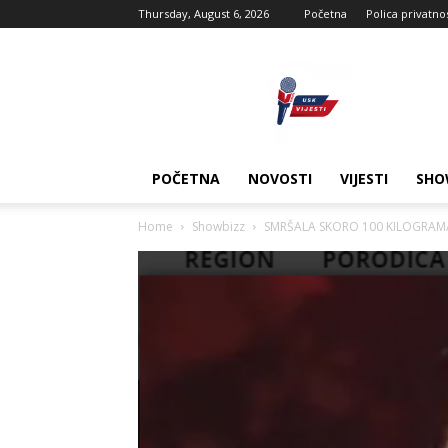
Thursday, August 6, 2026
Početna
Polica privatno
USK
vijesti
POČETNA
NOVOSTI
VIJESTI
SHO
Home
Showbizz
SMRŠALA SKORO 100 KILOGRAMA I