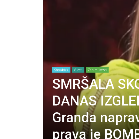
Showbizz
Vijesti
Zanimljivosti
SMRŠALA SKO
DANAS IZGLE
Granda napravi
prava je BOM