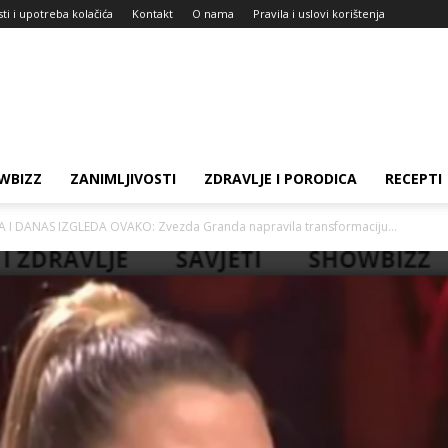
sti i upotreba kolačića
Kontakt
O nama
Pravila i uslovi korištenja
WBIZZ
ZANIMLJIVOSTI
ZDRAVLJE I PORODICA
RECEPTI
 DANAS IZGLEDA OVAKO: Zvezda Granda napravila transformaciju...