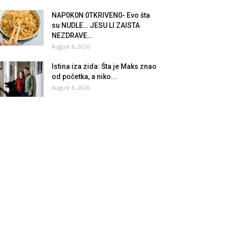
NAP0K0N 0TKRlVEN0- Evo šta
su NUDLE… JESU Ll ZAlSTA
NEZDRAVE…
August 6, 2026
Istina iza zida: Šta je Maks znao
od početka, a niko...
August 6, 2026