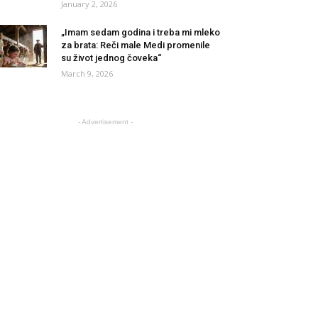
January 2, 2026
„Imam sedam godina i treba mi mleko
za brata: Reči male Medi promenile
su život jednog čoveka“
March 9, 2026
- Advertisement -