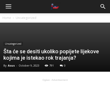
Home
Uncategorized
Uncategorized
Šta će se desiti ukoliko popijete lijekove
kojima je istekao rok trajanja?
By
Asus
-
October 9, 2023
791
0
Oglasi - Advertisement