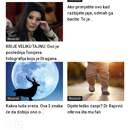
Ako primjetite ovo kad
razbijete jaje, odmah ga
bacite: To je...
Novosti
KRIJE VELIKU TAJNU: Ovo je
poslednja Tonijeva
fotografija koju je Dragana...
Novosti
Novosti
Kakva luda sreća: Ova 3 znaka
Dijete teško zaspi? Dr Rajović
će da dobiju ono o...
otkriva šta mu fali