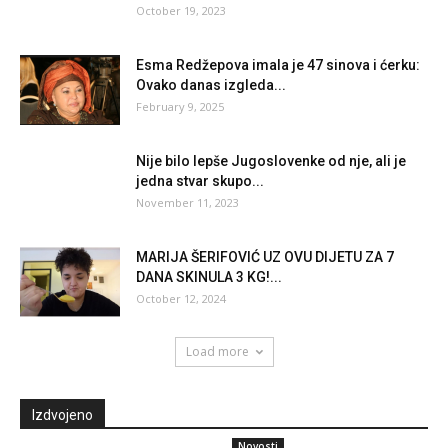
October 19, 2023
Esma Redžepova imala je 47 sinova i ćerku:
Ovako danas izgleda...
February 9, 2025
Nije bilo lepše Jugoslovenke od nje, ali je
jedna stvar skupo...
November 11, 2023
MARIJA ŠERIFOVIĆ UZ OVU DIJETU ZA 7
DANA SKINULA 3 KG!...
October 12, 2024
Load more
Izdvojeno
Novosti