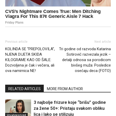
Previous article
Next article
KOLINDA SE “PREPOLOVILA”,
Tri godine od razvoda Katarina
NJENA DIJETA SKIDA
Sotirović razvezala jezik –
KILOGRAME KAO OD ŠALE:
detalji odnosa sa porodicom
Dozvoljena je čak i večera, ali
bivšeg muža: Posledice
ova namirnica NE!
osećaju deca (FOTO)
RELATED ARTICLES
MORE FROM AUTHOR
3 najbolje frizure koje “brišu” godine
za žene 50+: Pristaju svakom obliku
lica i lako se stilizuju
Uncategorized