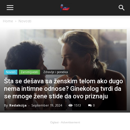
Home
Novosti
Novosti
Zanimljivosti
Zdravlje i porodica
Šta se dešava sa ženskim telom ako dugo
nema intimne odnose? Ginekolog tvrdi da
se mnoge žene stide da ovo priznaju
By
Redakcija
-
September 19, 2024
1513
0
Oglasi - Advertisement