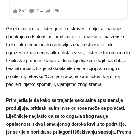
Ginekologinja Liz Lister govori o skrivenim utjecajima koje
dugotrajna odsutnost intimnih odnosa može imati na žensko
tijelo. Iako emocionalno zdravlje žena često može biti
ugroženo zbog nedostatka bliskih veza, Lister je točno odredio
fiziološke promjene koje se događaju tijekom duljih razdoblja
bez intimnosti. Liz je istaknula elemente koji igraju ulogu u
problemu, rekavši: “Ovo je značajna zabrinutost koju moji
pacijenti rijetko spominju, vjerojatno zbog srama.”
Primijetila je da kako se trajanje seksualne apstinencije
produljuje, pritisak na intimne odnose može se pojačati.
Liječnik je naglasio da se to događa zbog manje
opuštenosti tkiva i smanjenog dotoka krvi u to područje,
jer se tijelo bori da se prilagodi iščekivanju snošaja. Prema