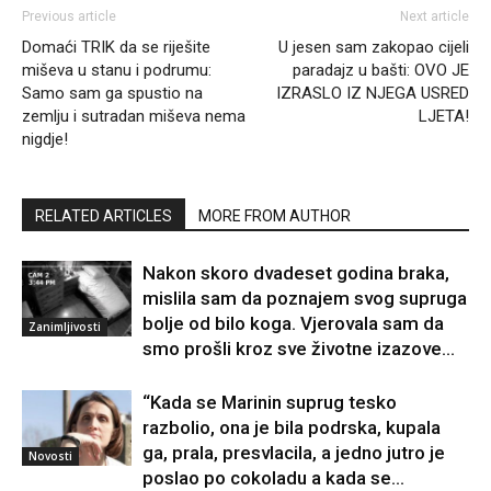
Previous article
Next article
Domaći TRIK da se riješite
U jesen sam zakopao cijeli
miševa u stanu i podrumu:
paradajz u bašti: OVO JE
Samo sam ga spustio na
IZRASLO IZ NJEGA USRED
zemlju i sutradan miševa nema
LJETA!
nigdje!
RELATED ARTICLES
MORE FROM AUTHOR
Nakon skoro dvadeset godina braka,
mislila sam da poznajem svog supruga
bolje od bilo koga. Vjerovala sam da
Zanimljivosti
smo prošli kroz sve životne izazove...
“Kada se Marinin suprug tesko
razbolio, ona je bila podrska, kupala
ga, prala, presvlacila, a jedno jutro je
Novosti
poslao po cokoladu a kada se...