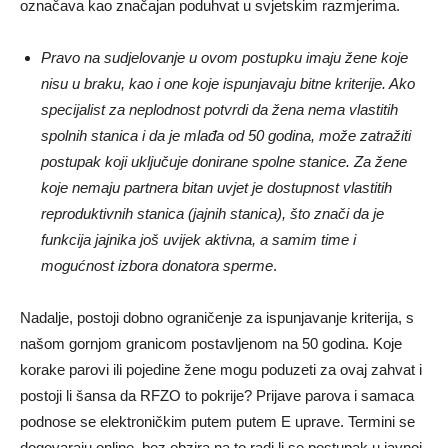
označava kao značajan poduhvat u svjetskim razmjerima.
Pravo na sudjelovanje u ovom postupku imaju žene koje
nisu u braku, kao i one koje ispunjavaju bitne kriterije. Ako
specijalist za neplodnost potvrdi da žena nema vlastitih
spolnih stanica i da je mlađa od 50 godina, može zatražiti
postupak koji uključuje donirane spolne stanice. Za žene
koje nemaju partnera bitan uvjet je dostupnost vlastitih
reproduktivnih stanica (jajnih stanica), što znači da je
funkcija jajnika još uvijek aktivna, a samim time i
mogućnost izbora donatora sperme
.
Nadalje, postoji dobno ograničenje za ispunjavanje kriterija, s
našom gornjom granicom postavljenom na 50 godina. Koje
korake parovi ili pojedine žene mogu poduzeti za ovaj zahvat i
postoji li šansa da RFZO to pokrije? Prijave parova i samaca
podnose se elektroničkim putem putem E uprave. Termini se
dogovaraju online, bez obzira na to radi li se postupak u javnoj