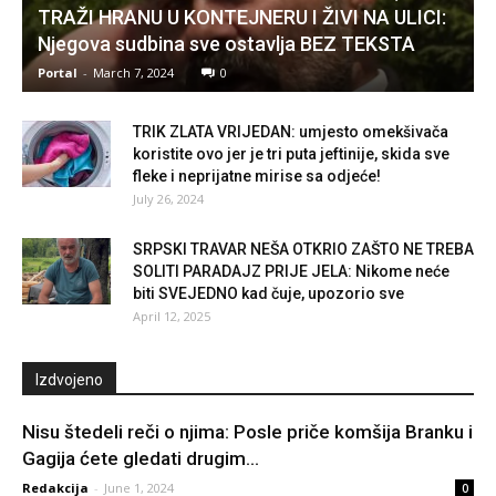
TRAŽI HRANU U KONTEJNERU I ŽIVI NA ULICI:
Njegova sudbina sve ostavlja BEZ TEKSTA
Portal
-
March 7, 2024
0
TRIK ZLATA VRIJEDAN: umjesto omekšivača
koristite ovo jer je tri puta jeftinije, skida sve
fleke i neprijatne mirise sa odjeće!
July 26, 2024
SRPSKI TRAVAR NEŠA OTKRIO ZAŠTO NE TREBA
SOLITI PARADAJZ PRIJE JELA: Nikome neće
biti SVEJEDNO kad čuje, upozorio sve
April 12, 2025
Izdvojeno
Nisu štedeli reči o njima: Posle priče komšija Branku i
Gagija ćete gledati drugim...
Redakcija
-
June 1, 2024
0