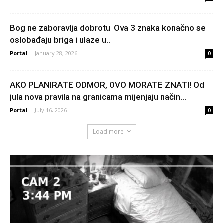
Bog ne zaboravlja dobrotu: Ova 3 znaka konačno se
oslobađaju briga i ulaze u...
Portal
-
January 28, 2026
0
AKO PLANIRATE ODMOR, OVO MORATE ZNATI! Od
jula nova pravila na granicama mijenjaju način...
Portal
-
July 16, 2026
0
Load more