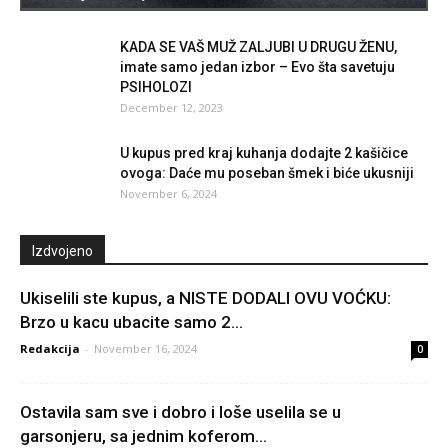
KADA SE VAŠ MUŽ ZALJUBI U DRUGU ŽENU,
imate samo jedan izbor – Evo šta savetuju
PSIHOLOZI
December 12, 2023
U kupus pred kraj kuhanja dodajte 2 kašičice
ovoga: Daće mu poseban šmek i biće ukusniji
November 6, 2024
Izdvojeno
Ukiselili ste kupus, a NISTE DODALI OVU VOĆKU:
Brzo u kacu ubacite samo 2...
Redakcija
-
November 16, 2024
0
Ostavila sam sve i dobro i loše uselila se u
garsonjeru, sa jednim koferom...