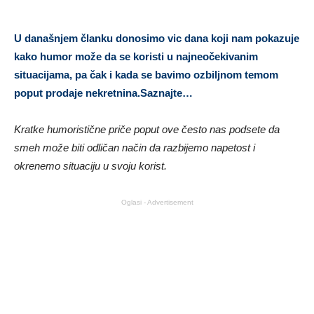
U današnjem članku donosimo vic dana koji nam pokazuje
kako humor može da se koristi u najneočekivanim
situacijama, pa čak i kada se bavimo ozbiljnom temom
poput prodaje nekretnina.Saznajte…
Kratke humoristične priče poput ove često nas podsete da
smeh može biti odličan način da razbijemo napetost i
okrenemo situaciju u svoju korist.
Oglasi - Advertisement