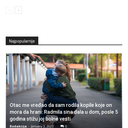
Najpopularnije
Otac me vređao da sam rodila kopile koje on
mora da hrani: Radmila sina dala u dom, posle 5
godina stižu joj bolne vesti
Redakcija
-
January 3, 2025
0