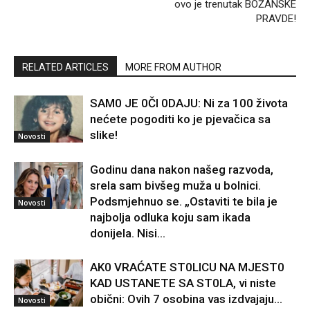
ovo je trenutak BOŽANSKE
PRAVDE!
RELATED ARTICLES
MORE FROM AUTHOR
SAM0 JE 0Čl 0DAJU: Ni za 100 života
nećete pogoditi ko je pjevačica sa
slike!
Novosti
Godinu dana nakon našeg razvoda,
srela sam bivšeg muža u bolnici.
Podsmjehnuo se. „Ostaviti te bila je
Novosti
najbolja odluka koju sam ikada
donijela. Nisi...
AK0 VRAĆATE ST0LlCU NA MJEST0
KAD USTANETE SA ST0LA, vi niste
obični: Ovih 7 osobina vas izdvajaju…
Novosti