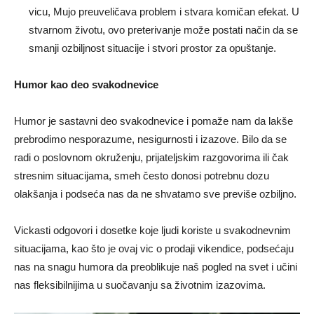
vicu, Mujo preuveličava problem i stvara komičan efekat. U
stvarnom životu, ovo preterivanje može postati način da se
smanji ozbiljnost situacije i stvori prostor za opuštanje.
Humor kao deo svakodnevice
Humor je sastavni deo svakodnevice i pomaže nam da lakše
prebrodimo nesporazume, nesigurnosti i izazove. Bilo da se
radi o poslovnom okruženju, prijateljskim razgovorima ili čak
stresnim situacijama, smeh često donosi potrebnu dozu
olakšanja i podseća nas da ne shvatamo sve previše ozbiljno.
Vickasti odgovori i dosetke koje ljudi koriste u svakodnevnim
situacijama, kao što je ovaj vic o prodaji vikendice, podsećaju
nas na snagu humora da preoblikuje naš pogled na svet i učini
nas fleksibilnijima u suočavanju sa životnim izazovima.