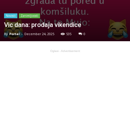
Novosti
Zanimljivosti
Vic dana: prodaja vikendice
By
Portal
-
December 24, 2025
535
0
Oglasi - Advertisement