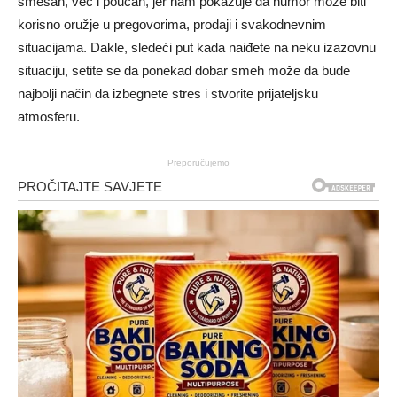
smešan, već i poučan, jer nam pokazuje da humor može biti
korisno oružje u pregovorima, prodaji i svakodnevnim
situacijama. Dakle, sledeći put kada naiđete na neku izazovnu
situaciju, setite se da ponekad dobar smeh može da bude
najbolji način da izbegnete stres i stvorite prijateljsku
atmosferu.
Preporučujemo