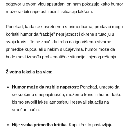
odgovor u ovom vicu apsurdan, on nam pokazuje kako humor
može razbiti napetost i učiniti situaciju lakšom.
Ponekad, kada se susretnemo s primedbama, prodavci mogu
koristiti humor da “razbije” neprijatnost i okrene situaciju u
svoju korist. To ne znači da treba da ignorišemo stvarne
primedbe kupca, ali u nekim slučajevima, humor može da
bude most između problematične situacije i njenog rešenja.
Životna lekcija iza vica:
Humor može da razbije napetost
: Ponekad, umesto da
se suočimo s neprijatnošću, možemo koristiti humor kako
bismo stvorili lakšu atmosferu i rešavali situaciju na
smešan način.
Nije svaka primedba kritika
: Kupci često postavljaju