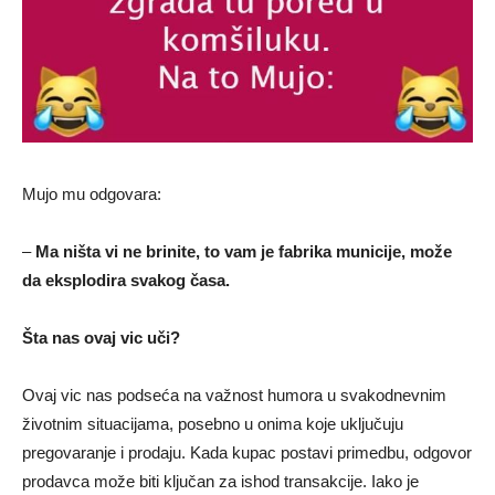
Mujo mu odgovara:
–
Ma ništa vi ne brinite, to vam je fabrika municije, može
da eksplodira svakog časa.
Šta nas ovaj vic uči?
Ovaj vic nas podseća na važnost humora u svakodnevnim
životnim situacijama, posebno u onima koje uključuju
pregovaranje i prodaju. Kada kupac postavi primedbu, odgovor
prodavca može biti ključan za ishod transakcije. Iako je