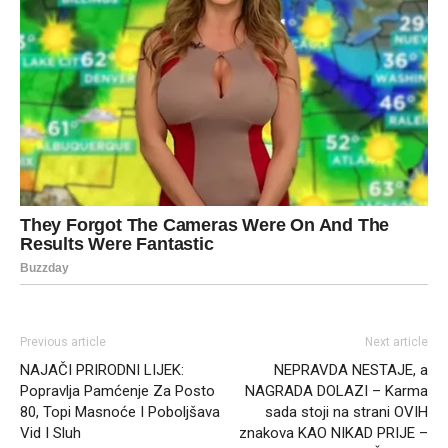
Previous article
Next article
NAJAČI PRIRODNI LIJEK:
NEPRAVDA NESTAJE, a
Popravlja Pamćenje Za Posto
NAGRADA DOLAZI – Karma
80, Topi Masnoće I Poboljšava
sada stoji na strani OVIH
Vid I Sluh
znakova KAO NIKAD PRIJE –