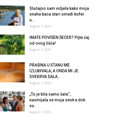
Slučajno sam vidjela kako moja
snaha baca stari smeđi kofer
u...
August 7, 2026
IMATE POVIŠEN ŠEĆER? Pijte čaj
od ovog lišća!
August 7, 2026
PRAŠINA U STANU ME
IZLUĐIVALA, A ONDA MI JE
SVEKRVA DALA...
August 7, 2026
„To je bila samo šala“,
nasmijala se moja sestra dok
su...
August 7, 2026