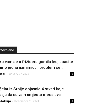
Izdvojeno
ko vam se u frižideru gomila led, ubacite
amo jednu namirnicu i problem će...
rtal
-
January 27, 2026
0
čelar iz Srbije objasnio 4 stvari koje
daju da su vam umjesto meda uvalili...
dakcija
-
December 11, 2023
0