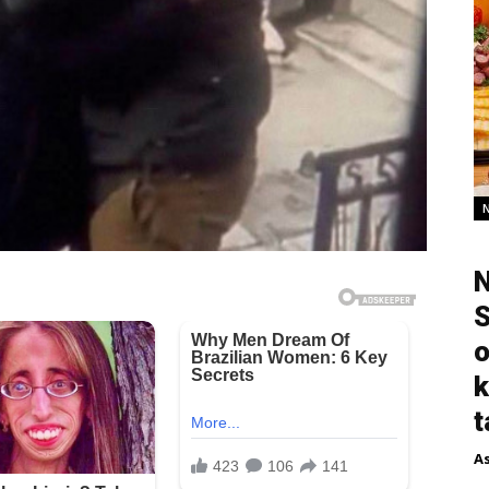
N
S
o
k
t
A