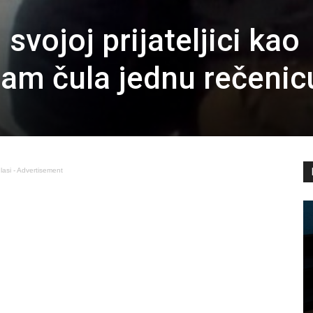
svojoj prijateljici kao
isam čula jednu rečenic
lasi - Advertisement