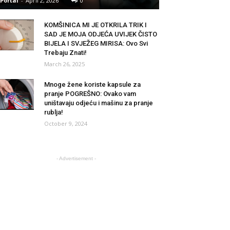
Portal
-
April 2, 2026
0
KOMŠINICA MI JE OTKRILA TRIK I
SAD JE MOJA ODJEĆA UVIJEK ČISTO
BIJELA I SVJEŽEG MIRISA: Ovo Svi
Trebaju Znati!
March 26, 2025
Mnoge žene koriste kapsule za
pranje POGREŠNO: Ovako vam
uništavaju odjeću i mašinu za pranje
rublja!
October 9, 2024
- Advertisement -