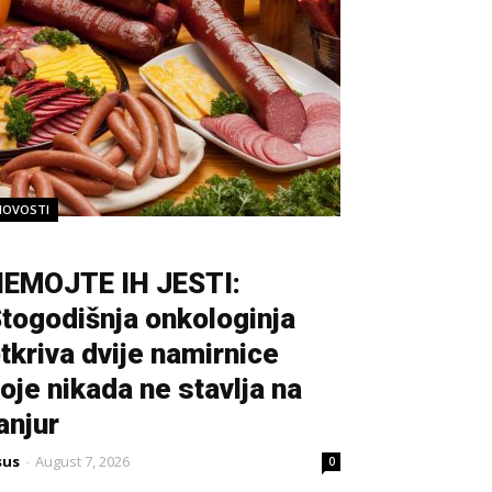
NOVOSTI
EMOJTE IH JESTI:
togodišnja onkologinja
tkriva dvije namirnice
oje nikada ne stavlja na
anjur
sus
-
August 7, 2026
0