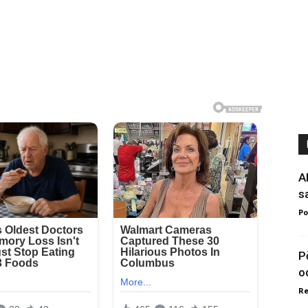
A
s
Po
P
o
Re