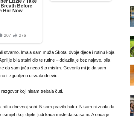
ali stvarno. Imala sam muža Skota, dvoje djece i rutinu koja
il je bila stalni dio te rutine – dolazila je bez najave, pila
me da sam jača nego što mislim. Govorila mi je da sam
no i izgubljeno u svakodnevici.
razgovor koji nisam trebala čuti.
u bili u dnevnoj sobi. Nisam pravila buku. Nisam ni znala da
i smijeh koji dijele ljudi kada misle da su sami. A onda je