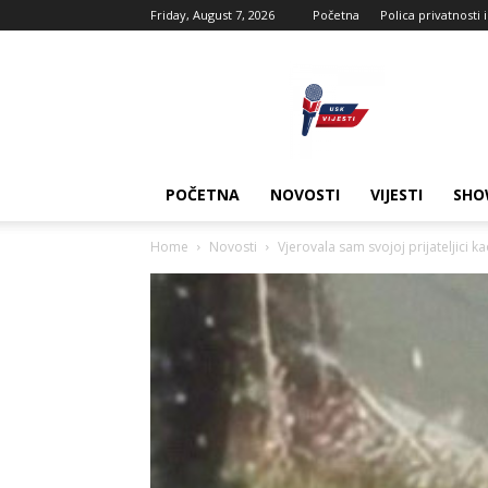
Friday, August 7, 2026
Početna
Polica privatnosti 
USK
vijesti
POČETNA
NOVOSTI
VIJESTI
SHO
Home
Novosti
Vjerovala sam svojoj prijateljici k