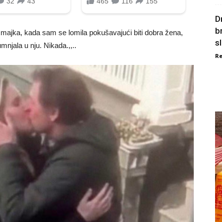
D
b
 majka, kada sam se lomila pokušavajući biti dobra žena,
s
mnjala u nju. Nikada.,,..
Re