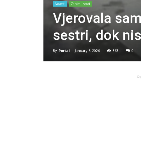
Novosti
Zanimljivosti
Vjerovala sam 
sestri, dok n
By
Portal
-
January 5, 2026
363
0
Og