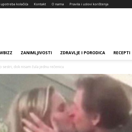
i upotreba kolačića
Kontakt
O nama
Pravila i uslovi korištenja
WBIZZ
ZANIMLJIVOSTI
ZDRAVLJE I PORODICA
RECEPTI
ao sestri, dok nisam čula jednu rečenicu