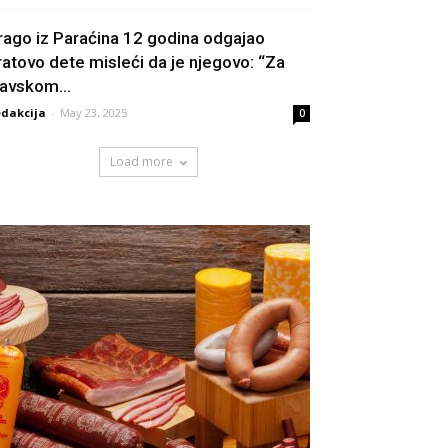
rago iz Paraćina 12 godina odgajao
ratovo dete misleći da je njegovo: “Za
lavskom...
dakcija
-
May 23, 2025
0
Load more