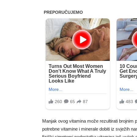
Manjak ovog vitamina može rezultirati brojnim 
potrebne vitamine i minerale dobiti iz svježih n
fizički simptomi nedostatka vitamina još uvijek 