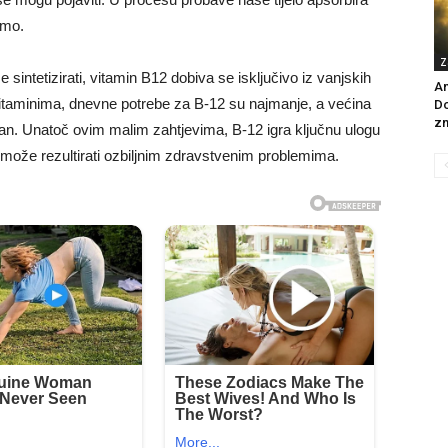
amo.
Z
e sintetizirati, vitamin B12 dobiva se isključivo iz vanjskih
An
itaminima, dnevne potrebe za B-12 su najmanje, a većina
Do
zn
an. Unatoč ovim malim zahtjevima, B-12 igra ključnu ulogu
može rezultirati ozbiljnim zdravstvenim problemima.