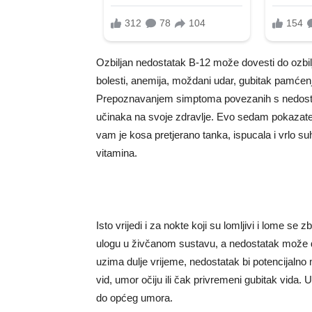
Ozbiljan nedostatak B-12 može dovesti do ozbil
bolesti, anemija, moždani udar, gubitak pamćenja
Prepoznavanjem simptoma povezanih s nedosta
učinaka na svoje zdravlje. Evo sedam pokazatel
vam je kosa pretjerano tanka, ispucala i vrlo su
vitamina.
Isto vrijedi i za nokte koji su lomljivi i lome se
ulogu u živčanom sustavu, a nedostatak može d
uzima dulje vrijeme, nedostatak bi potencijalno 
vid, umor očiju ili čak privremeni gubitak vida
do općeg umora.