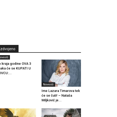
Izdvojeno
ovosti
 kraja godine OVA 3
aka će se KUPATI U
VCU:...
Novosti
Ime Lazara Timarova tek
će se čuti! – Nataša
Miljković je...