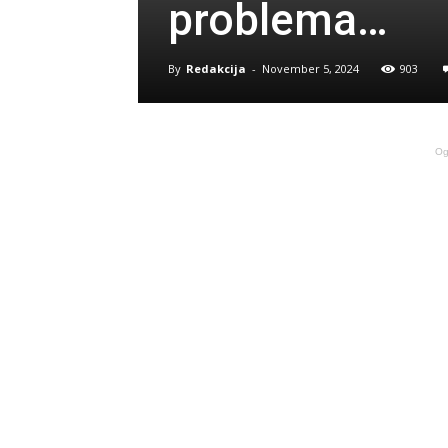
problema…
By
Redakcija
-
November 5, 2024
903
Og