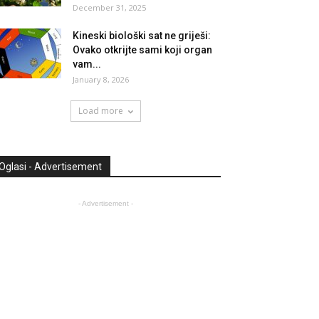
December 31, 2025
Kineski biološki sat ne griješi:
Ovako otkrijte sami koji organ
vam...
January 8, 2026
Load more
Oglasi - Advertisement
- Advertisement -