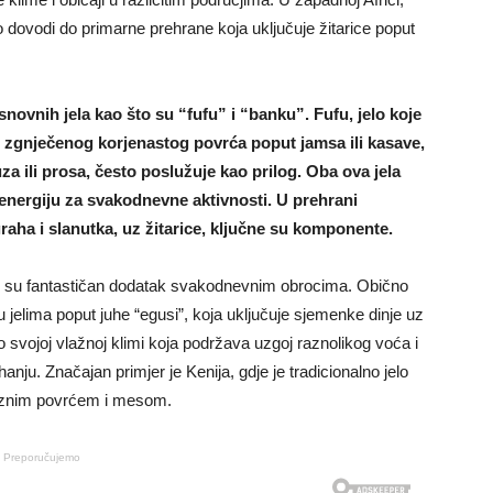
o dovodi do primarne prehrane koja uključuje žitarice poput
novnih jela kao što su “fufu” i “banku”. Fufu, jelo koje
 zgnječenog korjenastog povrća poput jamsa ili kasave,
a ili prosa, često poslužuje kao prilog. Oba ova jela
 energiju za svakodnevne aktivnosti. U prehrani
raha i slanutka, uz žitarice, ključne su komponente.
e su fantastičan dodatak svakodnevnim obrocima. Obično
iu jelima poput juhe “egusi”, koja uključuje sjemenke dinje uz
po svojoj vlažnoj klimi koja podržava uzgoj raznolikog voća i
nju. Značajan primjer je Kenija, gdje je tradicionalno jelo
raznim povrćem i mesom.
Preporučujemo