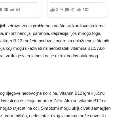
jnih zdravstvenih problema kao što su kardiovaskularne
, inkontinencija, paranoja, depresija i još mnogo toga.
tkom B-12 možete poduzeti mjere za ublažavanje štetnih
ja koji mogu ukazivati ​​na nedostatak vitamina B12. Ako
ha, velika je vjerojatnost da je uzrok nedostatak ovog
 zbog njegove nedovoljne količine. Vitamin B12 igra ključnu
ovesti do osjećaja umora mišića. Ako se vitamin B12 ne
mogao utjecati na oči. Simptomi mogu uključivati ​​zamagljen
. Uz umor mišića, nedostatak ovog vitamina može dovesti i