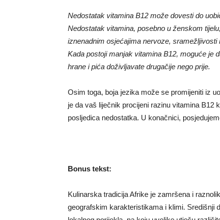
Nedostatak vitamina B12 može dovesti do uobiča
Nedostatak vitamina, posebno u ženskom tijelu,
iznenadnim osjećajima nervoze, sramežljivosti il
Kada postoji manjak vitamina B12, moguće je d
hrane i pića doživljavate drugačije nego prije.
Osim toga, boja jezika može se promijeniti iz u
je da vaš liječnik procijeni razinu vitamina B12 
posljedica nedostatka. U konačnici, posjedujem
Bonus tekst:
Kulinarska tradicija Afrike je zamršena i raznolik
geografskim karakteristikama i klimi. Središnji 
lokalnog porijekla, na koju uvelike utječu različit