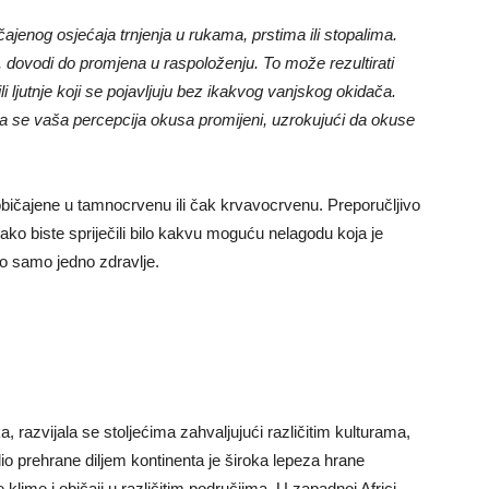
jenog osjećaja trnjenja u rukama, prstima ili stopalima.
 dovodi do promjena u raspoloženju. To može rezultirati
i ljutnje koji se pojavljuju bez ikakvog vanjskog okidača.
a se vaša percepcija okusa promijeni, uzrokujući da okuse
običajene u tamnocrvenu ili čak krvavocrvenu. Preporučljivo
kako biste spriječili bilo kakvu moguću nelagodu koja je
o samo jedno zdravlje.
a, razvijala se stoljećima zahvaljujući različitim kulturama,
dio prehrane diljem kontinenta je široka lepeza hrane
e klime i običaji u različitim područjima. U zapadnoj Africi,