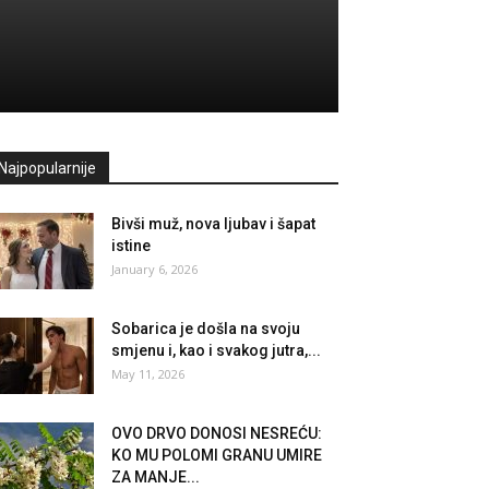
Najpopularnije
Bivši muž, nova ljubav i šapat
istine
January 6, 2026
Sobarica je došla na svoju
smjenu i, kao i svakog jutra,...
May 11, 2026
OVO DRVO DONOSI NESREĆU:
KO MU POLOMI GRANU UMIRE
ZA MANJE...