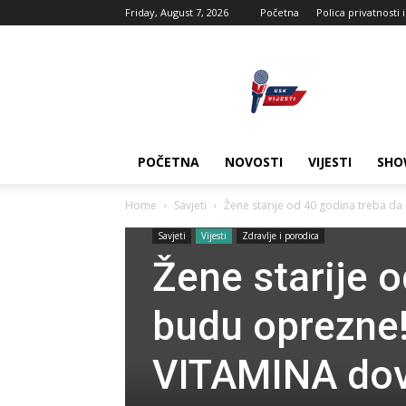
Friday, August 7, 2026
Početna
Polica privatnosti 
USK
vijesti
POČETNA
NOVOSTI
VIJESTI
SHO
Home
Savjeti
Žene starije od 40 godina treba d
Savjeti
Vijesti
Zdravlje i porodica
Žene starije 
budu oprezne
VITAMINA dov