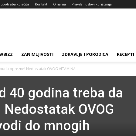
i upotreba kolačića
Kontakt
O nama
Pravila i uslovi korištenja
WBIZZ
ZANIMLJIVOSTI
ZDRAVLJE I PORODICA
RECEPTI
a budu oprezne! Nedostatak OVOG VITAMINA...
od 40 godina treba da
! Nedostatak OVOG
odi do mnogih