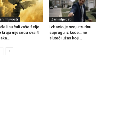
animljivosti
Zanimljivosti
đeli su čuli vaše želje:
Izbacio je svoju trudnu
 kraja mjeseca ova 4
suprugu iz kuće… ne
aka...
sluteći užas koji...