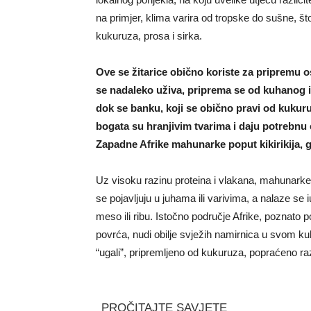
na primjer, klima varira od tropske do sušne, št
kukuruza, prosa i sirka.
Ove se žitarice obično koriste za pripremu os
se nadaleko uživa, priprema se od kuhanog i
dok se banku, koji se obično pravi od kukuruz
bogata su hranjivim tvarima i daju potrebnu
Zapadne Afrike mahunarke poput kikirikija, g
Uz visoku razinu proteina i vlakana, mahunark
se pojavljuju u juhama ili varivima, a nalaze se 
meso ili ribu. Istočno područje Afrike, poznato 
povrća, nudi obilje svježih namirnica u svom kuha
“ugali”, pripremljeno od kukuruza, popraćeno 