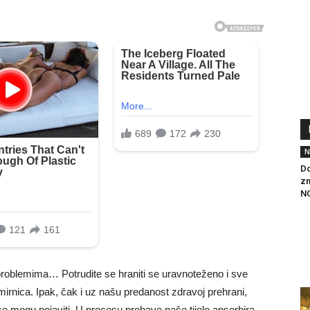
N
Do
zn
NO
problemima… Potrudite se hraniti se uravnoteženo i sve
amirnica. Ipak, čak i uz našu predanost zdravoj prehrani,
se mogu pojaviti. U procesu probave naše tijelo apsorbira