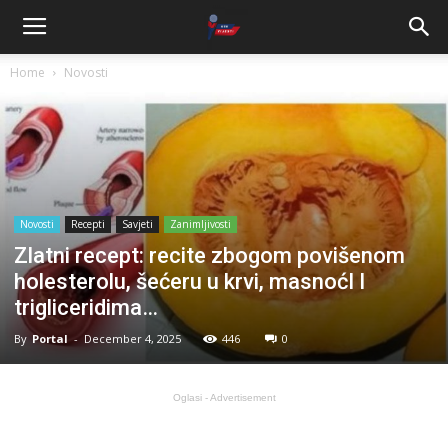
Home
Novosti
Novosti
Recepti
Savjeti
Zanimljivosti
Zlatni recept: recite zbogom povišenom
holesterolu, šećeru u krvi, masnoćI I
trigliceridima…
By
Portal
-
December 4, 2025
446
0
Oglasi - Advertisement