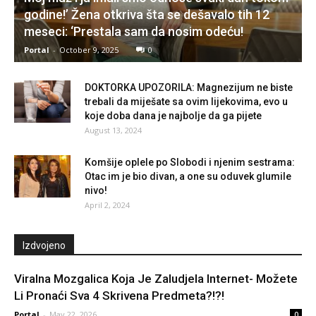
godine!’ Žena otkriva šta se dešavalo tih 12
meseci: ‘Prestala sam da nosim odeću!
Portal
-
October 9, 2025
0
DOKTORKA UPOZORILA: Magnezijum ne biste
trebali da miješate sa ovim lijekovima, evo u
koje doba dana je najbolje da ga pijete
August 13, 2024
Komšije oplele po Slobodi i njenim sestrama:
Otac im je bio divan, a one su oduvek glumile
nivo!
April 2, 2024
Izdvojeno
Viralna Mozgalica Koja Je Zaludjela Internet- Možete
Li Pronaći Sva 4 Skrivena Predmeta?!?!
Portal
-
May 22, 2026
0