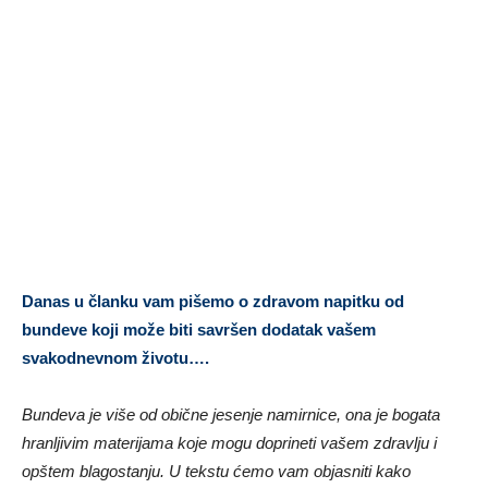
Danas u članku vam pišemo o zdravom napitku od
bundeve koji može biti savršen dodatak vašem
svakodnevnom životu….
Bundeva je više od obične jesenje namirnice, ona je bogata
hranljivim materijama koje mogu doprineti vašem zdravlju i
opštem blagostanju. U tekstu ćemo vam objasniti kako