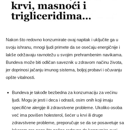
Nakon što redovno konzumirate ovaj napitak i uključite ga u
svoju ishranu, mnogi ljudi primete da se osećaju energičnije i
lakše održavaju ravnotežu u svojim prehrambenim navikama.
Bundeva može biti odličan saveznik u zdravom načinu života,
jer doprinosi jačanju imunog sistema, boljoj probavi i očuvanju
opšte vitalnosti.
Bundeva je takođe bezbedna za konzumaciju za većinu
ljudi. Mogu je jesti i deca i odrasli, osim onih koji imaju
specifične alergije ili zdravstvene probleme. Ukoliko osoba
već ima povišen holesterol, šećer u krvi ili druge
zdravstvene probleme, preporučuje se da se posavetuje sa