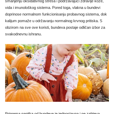
smanjenju oksidativnog stresa i podržavajući zdravlje kože,
vida i imunološkog sistema. Pored toga, vlakna u bundevi
doprinosе normalnom funkcionisanju probavnog sistema, dok
kalijum pomaže u održavanju normalnog krvnog pritiska. S
obzirom na sve ove koristi, bundeva postaje odličan izbor za
svakodnevnu ishranu.
Priprema napitka od bundeve je jednostavna i ne zahteva