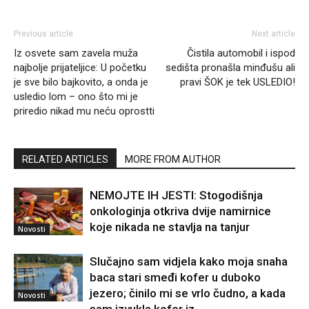
Previous article
Next article
Iz osvete sam zavela muža
Čistila automobil i ispod
najbolje prijateljice: U početku
sedišta pronašla minđušu ali
je sve bilo bajkovito, a onda je
pravi ŠOK je tek USLEDIO!
usledio lom – ono što mi je
priredio nikad mu neću oprostti
RELATED ARTICLES
MORE FROM AUTHOR
NEMOJTE IH JESTI: Stogodišnja
onkologinja otkriva dvije namirnice
koje nikada ne stavlja na tanjur
Novosti
Slučajno sam vidjela kako moja snaha
baca stari smeđi kofer u duboko
jezero; činilo mi se vrlo čudno, a kada
Novosti
sam izvukla kofer iz...