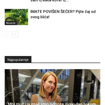
IMATE POVIŠEN ŠEĆER? Pijte čaj od
ovog lišća!
Novosti
Najpopularnije
Moj muž i ja imali smo odnose svaki dan tokom