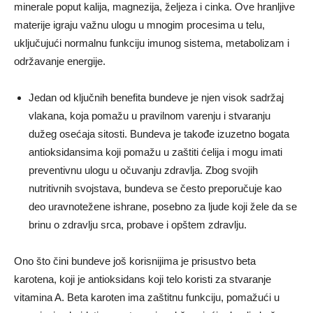
minerale poput kalija, magnezija, željeza i cinka. Ove hranljive
materije igraju važnu ulogu u mnogim procesima u telu,
uključujući normalnu funkciju imunog sistema, metabolizam i
održavanje energije.
Jedan od ključnih benefita bundeve je njen visok sadržaj
vlakana, koja pomažu u pravilnom varenju i stvaranju
dužeg osećaja sitosti. Bundeva je takođe izuzetno bogata
antioksidansima koji pomažu u zaštiti ćelija i mogu imati
preventivnu ulogu u očuvanju zdravlja. Zbog svojih
nutritivnih svojstava, bundeva se često preporučuje kao
deo uravnotežene ishrane, posebno za ljude koji žele da se
brinu o zdravlju srca, probave i opštem zdravlju.
Ono što čini bundeve još korisnijima je prisustvo beta
karotena, koji je antioksidans koji telo koristi za stvaranje
vitamina A. Beta karoten ima zaštitnu funkciju, pomažući u