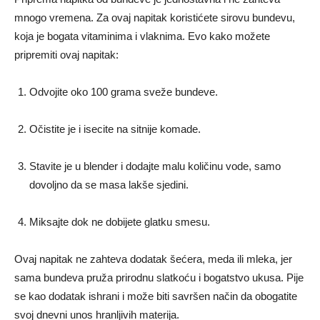
mnogo vremena. Za ovaj napitak koristićete sirovu bundevu,
koja je bogata vitaminima i vlaknima. Evo kako možete
pripremiti ovaj napitak:
Odvojite oko 100 grama sveže bundeve.
Očistite je i isecite na sitnije komade.
Stavite je u blender i dodajte malu količinu vode, samo
dovoljno da se masa lakše sjedini.
Miksajte dok ne dobijete glatku smesu.
Ovaj napitak ne zahteva dodatak šećera, meda ili mleka, jer
sama bundeva pruža prirodnu slatkoću i bogatstvo ukusa. Pije
se kao dodatak ishrani i može biti savršen način da obogatite
svoj dnevni unos hranljivih materija.