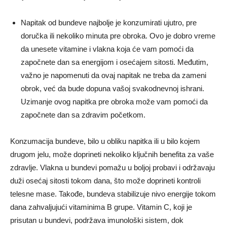
Napitak od bundeve najbolje je konzumirati ujutro, pre
doručka ili nekoliko minuta pre obroka. Ovo je dobro vreme
da unesete vitamine i vlakna koja će vam pomoći da
započnete dan sa energijom i osećajem sitosti. Međutim,
važno je napomenuti da ovaj napitak ne treba da zameni
obrok, već da bude dopuna vašoj svakodnevnoj ishrani.
Uzimanje ovog napitka pre obroka može vam pomoći da
započnete dan sa zdravim početkom.
Konzumacija bundeve, bilo u obliku napitka ili u bilo kojem
drugom jelu, može doprineti nekoliko ključnih benefita za vaše
zdravlje. Vlakna u bundevi pomažu u boljoj probavi i održavaju
duži osećaj sitosti tokom dana, što može doprineti kontroli
telesne mase. Takođe, bundeva stabilizuje nivo energije tokom
dana zahvaljujući vitaminima B grupe. Vitamin C, koji je
prisutan u bundevi, podržava imunološki sistem, dok