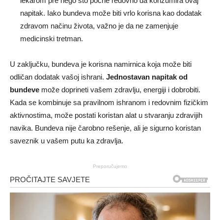
lekarom pre nego što počne redovno da konzumira ovaj
napitak. Iako bundeva može biti vrlo korisna kao dodatak
zdravom načinu života, važno je da ne zamenjuje
medicinski tretman.
U zaključku, bundeva je korisna namirnica koja može biti
odličan dodatak vašoj ishrani.
Jednostavan napitak od
bundeve
može doprineti vašem zdravlju, energiji i dobrobiti.
Kada se kombinuje sa pravilnom ishranom i redovnim fizičkim
aktivnostima, može postati koristan alat u stvaranju zdravijih
navika. Bundeva nije čarobno rešenje, ali je sigurno koristan
saveznik u vašem putu ka zdravlja.
Preporučujemo