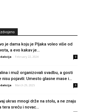
Izdvojeno
vo je dama koju je Pljaka voleo više od
vota, a evo kakav je...
dakcija
-
February 22, 2024
0
alina i muž organizovali svadbu, a gosti
e nisu pojavili: Umesto glasne mase i...
dakcija
-
March 29, 2025
0
vaj ukras mnogi drže na stolu, a ne znaju
a tera sreću i novac...