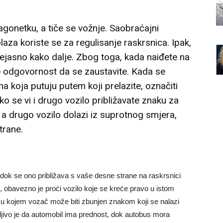
gonetku, a tiče se vožnje. Saobraćajni
aza koriste se za regulisanje raskrsnica. Ipak,
nejasno kako dalje. Zbog toga, kada naiđete na
e odgovornost da se zaustavite. Kada se
a koja putuju putem koji prelazite, označiti
ko se vi i drugo vozilo približavate znaku za
 a drugo vozilo dolazi iz suprotnog smjera,
trane.
 dok se ono približava s vaše desne strane na raskrsnici
o, obavezno je proći vozilo koje se kreće pravo u istom
o u kojem vozač može biti zbunjen znakom koji se nalazi
ljivo je da automobil ima prednost, dok autobus mora