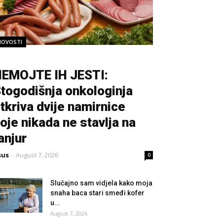
NOVOSTI
EMOJTE IH JESTI:
togodišnja onkologinja
tkriva dvije namirnice
oje nikada ne stavlja na
anjur
sus
-
August 7, 2026
0
Slučajno sam vidjela kako moja
snaha baca stari smeđi kofer
u...
August 7, 2026