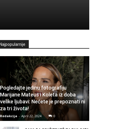
Najpopularnije
Pogledajte jedinu fotografiju
Marijane Mateus i Koleta iz doba
velike ljubavi: Nećete je prepoznati ni
za tri života!
Redakcija
-
April 22, 2024
0