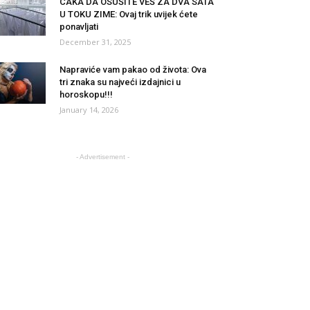
CAKA DA OSUŠITE VEŠ ZA DVA SATA
U TOKU ZIME: Ovaj trik uvijek ćete
ponavljati
December 31, 2025
Napraviće vam pakao od života: Ova
tri znaka su najveći izdajnici u
horoskopu!!!
January 14, 2026
- Advertisement -