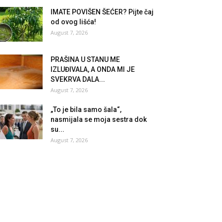
IMATE POVIŠEN ŠEĆER? Pijte čaj
od ovog lišća!
August 7, 2026
PRAŠINA U STANU ME
IZLUĐIVALA, A ONDA MI JE
SVEKRVA DALA...
August 7, 2026
„To je bila samo šala“,
nasmijala se moja sestra dok
su...
August 7, 2026