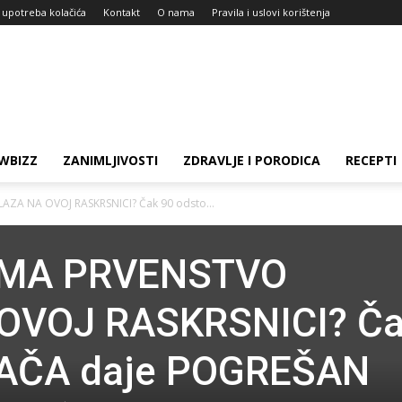
i upotreba kolačića
Kontakt
O nama
Pravila i uslovi korištenja
WBIZZ
ZANIMLJIVOSTI
ZDRAVLJE I PORODICA
RECEPTI
AZA NA OVOJ RASKRSNICI? Čak 90 odsto...
 IMA PRVENSTVO
OVOJ RASKRSNICI? Č
ZAČA daje POGREŠAN