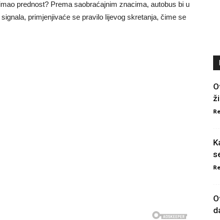
bi imao prednost? Prema saobraćajnim znacima, autobus bi u
a signala, primjenjivaće se pravilo lijevog skretanja, čime se
O
ži
Re
K
s
Re
O
d