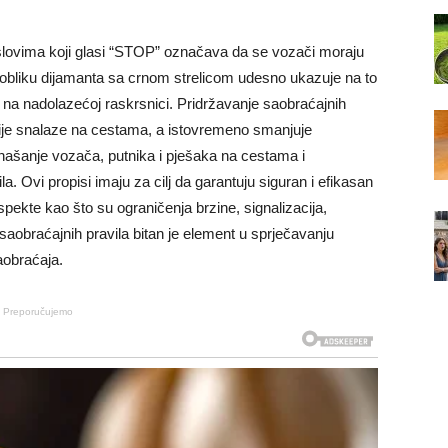
 slovima koji glasi “STOP” označava da se vozači moraju
 u obliku dijamanta sa crnom strelicom udesno ukazuje na to
 na nadolazećoj raskrsnici. Pridržavanje saobraćajnih
je snalaze na cestama, a istovremeno smanjuje
ašanje vozača, putnika i pješaka na cestama i
 Ovi propisi imaju za cilj da garantuju siguran i efikasan
spekte kao što su ograničenja brzine, signalizacija,
 saobraćajnih pravila bitan je element u sprječavanju
aobraćaja.
Preporučujemo