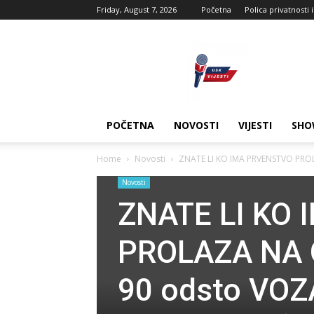
Friday, August 7, 2026
Početna
Polica privatnosti 
USK
vijesti
POČETNA
NOVOSTI
VIJESTI
SHO
Home
Novosti
ZNATE LI KO IMA PRVENSTVO PROL
Novosti
ZNATE LI KO
PROLAZA NA 
90 odsto VO