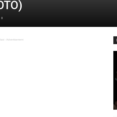
OTO)
0
lasi - Advertisement