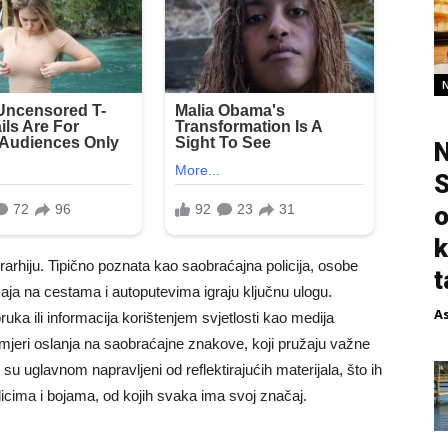
N
S
o
k
erarhiju. Tipično poznata kao saobraćajna policija, osobe
t
aja na cestama i autoputevima igraju ključnu ulogu.
A
uka ili informacija korištenjem svjetlosti kao medija
 mjeri oslanja na saobraćajne znakove, koji pružaju važne
su uglavnom napravljeni od reflektirajućih materijala, što ih
oblicima i bojama, od kojih svaka ima svoj značaj.