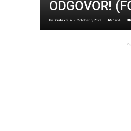
ODGOVOR! (F
By
Redakcija
-
October 5, 2023
1404
Og