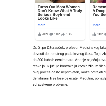
Dr. Stipe Džurasček, profesor Medicinskog fakul
dovesti do trenutnog pada krvnog tlaka. To je z
do 800 kubnih centimetara. Arterije osjećaju ovu p
reakcija uključuje kontrakciju krvnih žila, miši
ovaj proces često neprimjetan, može potrajati d
dehidrirani ili se loše osjećate. Međutim, ponavlj
zdravstvene probleme.