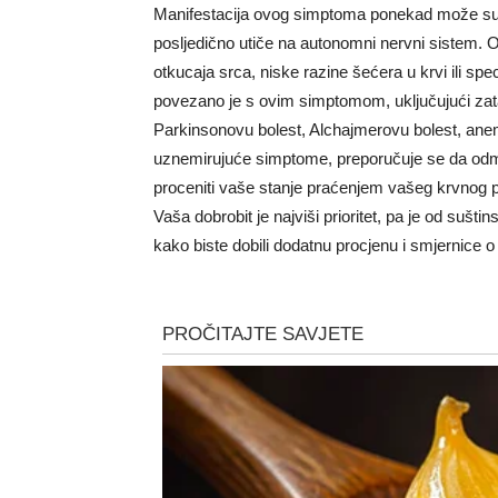
Manifestacija ovog simptoma ponekad može suge
posljedično utiče na autonomni nervni sistem. 
otkucaja srca, niske razine šećera u krvi ili spec
povezano je s ovim simptomom, uključujući zata
Parkinsonovu bolest, Alchajmerovu bolest, anemi
uznemirujuće simptome, preporučuje se da odm
proceniti vaše stanje praćenjem vašeg krvnog pr
Vaša dobrobit je najviši prioritet, pa je od sušt
kako biste dobili dodatnu procjenu i smjernice o