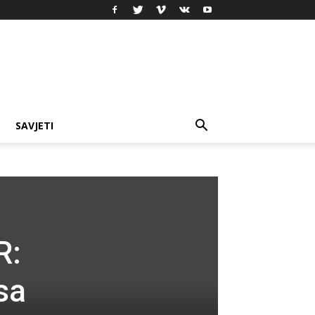
SAVJETI
R:
sa