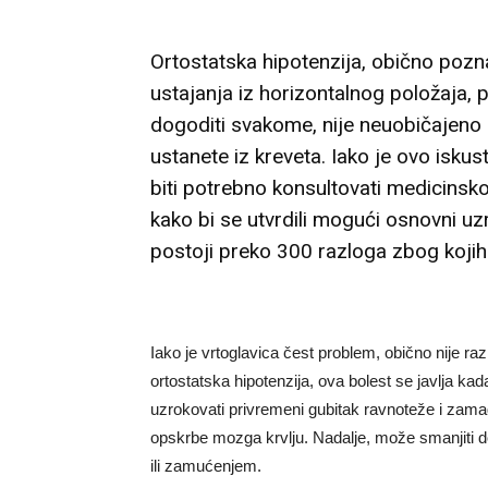
Ortostatska hipotenzija, obično pozn
ustajanja iz horizontalnog položaja, p
dogoditi svakome, nije neuobičajeno d
ustanete iz kreveta. Iako je ovo isku
biti potrebno konsultovati medicins
kako bi se utvrdili mogući osnovni uz
postoji preko 300 razloga zbog kojih
Iako je vrtoglavica čest problem, obično nije ra
ortostatska hipotenzija, ova bolest se javlja ka
uzrokovati privremeni gubitak ravnoteže i zamag
opskrbe mozga krvlju. Nadalje, može smanjiti do
ili zamućenjem.