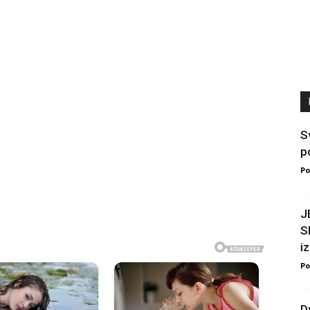
S
p
Po
J
S
iz
Po
D