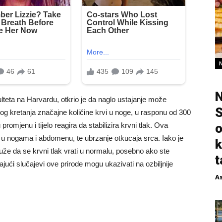
N
teta na Harvardu, otkrio je da naglo ustajanje može
S
bog kretanja značajne količine krvi u noge, u rasponu od 300
o
romjenu i tijelo reagira da stabilizira krvni tlak. Ova
ća u nogama i abdomenu, te ubrzanje otkucaja srca. Iako je
k
uže da se krvni tlak vrati u normalu, posebno ako ste
t
ajući slučajevi ove prirode mogu ukazivati ​​na ozbiljnije
A