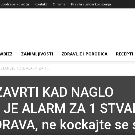
i upotreba kolačića
Kontakt
O nama
Pravila i uslovi korištenja
WBIZZ
ZANIMLJIVOSTI
ZDRAVLJE I PORODICA
RECEPTI
TANETE TO JE ALARM ZA 1...
ZAVRTI KAD NAGLO
 JE ALARM ZA 1 STVA
RAVA, ne kockajte se 