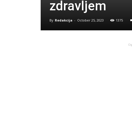
zdravljem
By
Redakcija
-
October 25, 2023
1375
Og