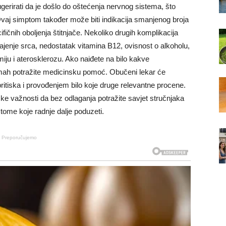
rirati da je došlo do oštećenja nervnog sistema, što
Ovaj simptom također može biti indikacija smanjenog broja
ifičnih oboljenja štitnjače. Nekoliko drugih komplikacija
jenje srca, nedostatak vitamina B12, ovisnost o alkoholu,
ju i aterosklerozu. Ako naiđete na bilo kakve
ah potražite medicinsku pomoć. Obučeni lekar će
itiska i provođenjem bilo koje druge relevantne procene.
inske važnosti da bez odlaganja potražite savjet stručnjaka
 tome koje radnje dalje poduzeti.
Preporučujemo