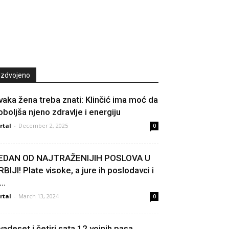
Izdvojeno
vaka žena treba znati: Klinčić ima moć da
oboljša njeno zdravlje i energiju
rtal
-
December 2, 2025
0
EDAN OD NAJTRAŽENIJIH POSLOVA U
RBIJI! Plate visoke, a jure ih poslodavci i
...
rtal
-
March 13, 2024
0
vadeset i četiri sata 12 vojnih pasa