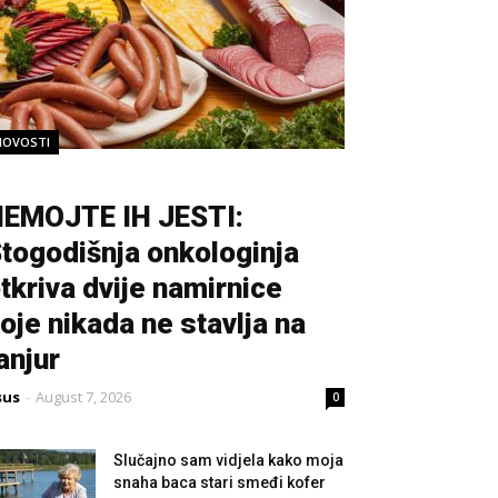
NOVOSTI
EMOJTE IH JESTI:
togodišnja onkologinja
tkriva dvije namirnice
oje nikada ne stavlja na
anjur
sus
-
August 7, 2026
0
Slučajno sam vidjela kako moja
snaha baca stari smeđi kofer