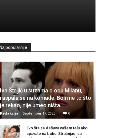
Najpopularnije
Iva Štrljić u suzama o ocu Milanu,
raspala se na komade: Boli me to što
je rekao, nije umeo ništa…
Redakcija
-
September 17, 2023
0
Evo šta se dešava vašem telu ako
spavate na boku: Stručnjaci su