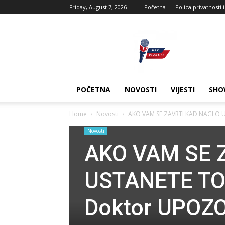
Friday, August 7, 2026
Početna
Polica privatnosti 
USK
vijesti
POČETNA
NOVOSTI
VIJESTI
SHO
Home
Novosti
AKO VAM SE ZAVRTI KAD NAGLO US
Novosti
AKO VAM SE 
USTANETE TO
Doktor UPOZO