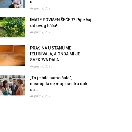
u...
August 7, 2026
IMATE POVIŠEN ŠEĆER? Pijte čaj
od ovog lišća!
August 7, 2026
PRAŠINA U STANU ME
IZLUĐIVALA, A ONDA MI JE
SVEKRVA DALA...
August 7, 2026
„To je bila samo šala“,
nasmijala se moja sestra dok
su...
August 7, 2026