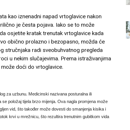
ata kao iznenadni napad vrtoglavice nakon
rilično je česta pojava. Iako se to može
a osjetite kratak trenutak vrtoglavice kada
stvo obično prolazno i ​​bezopasno, možda će
kog stručnjaka radi sveobuhvatnog pregleda
roci u nekim slučajevima. Prema istraživanjima
 može doći do vrtoglavice.
zlog za uzbunu. Medicinski nazivana posturalna ili
da se položaj tijela brzo mijenja. Ova nagla promjena može
ljen vid, što također može dovesti do smanjenja kisika i
tok krvi u mrežnicu, što rezultira trenutnim gubitkom vida