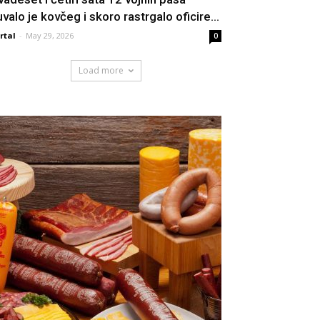
uvalo je kovčeg i skoro rastrgalo oficire...
rtal
-
May 29, 2026
0
Load more