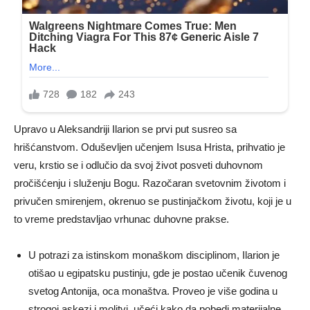
Upravo u Aleksandriji Ilarion se prvi put susreo sa
hrišćanstvom. Oduševljen učenjem Isusa Hrista, prihvatio je
veru, krstio se i odlučio da svoj život posveti duhovnom
pročišćenju i služenju Bogu. Razočaran svetovnim životom i
privučen smirenjem, okrenuo se pustinjačkom životu, koji je u
to vreme predstavljao vrhunac duhovne prakse.
U potrazi za istinskom monaškom disciplinom, Ilarion je
otišao u egipatsku pustinju, gde je postao učenik čuvenog
svetog Antonija, oca monaštva. Proveo je više godina u
strogoj askezi i molitvi, učeći kako da pobedi materijalne