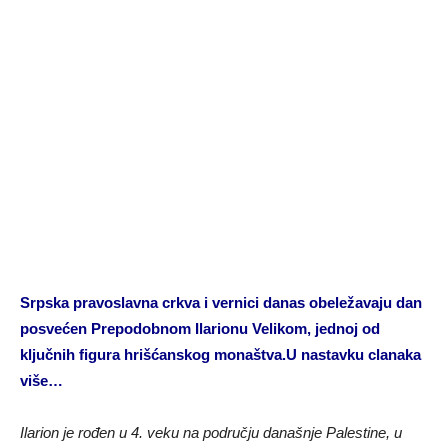
Srpska pravoslavna crkva i vernici danas obeležavaju dan
posvećen Prepodobnom Ilarionu Velikom, jednoj od
ključnih figura hrišćanskog monaštva.U nastavku clanaka
više…
Ilarion je rođen u 4. veku na području današnje Palestine, u