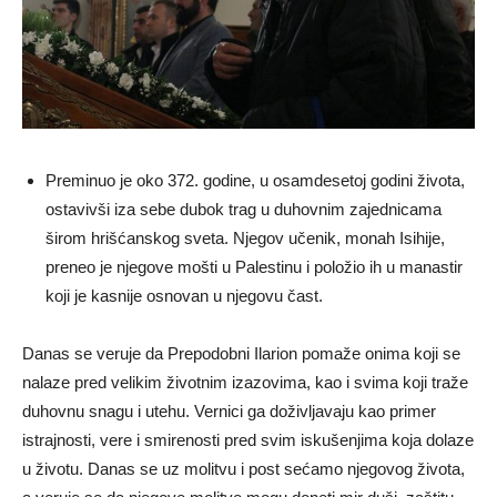
Preminuo je oko 372. godine, u osamdesetoj godini života,
ostavivši iza sebe dubok trag u duhovnim zajednicama
širom hrišćanskog sveta. Njegov učenik, monah Isihije,
preneo je njegove mošti u Palestinu i položio ih u manastir
koji je kasnije osnovan u njegovu čast.
Danas se veruje da Prepodobni Ilarion pomaže onima koji se
nalaze pred velikim životnim izazovima, kao i svima koji traže
duhovnu snagu i utehu. Vernici ga doživljavaju kao primer
istrajnosti, vere i smirenosti pred svim iskušenjima koja dolaze
u životu. Danas se uz molitvu i post sećamo njegovog života,