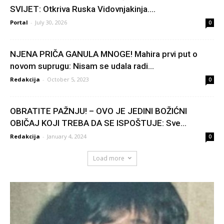
SVlJET: Otkriva Ruska Vidovnjakinja….
Portal
-
July 30, 2026
0
NJENA PRIČA GANULA MNOGE! Mahira prvi put o
novom suprugu: Nisam se udala radi...
Redakcija
-
October 5, 2023
0
OBRATITE PAŽNJU! – OVO JE JEDINI BOŽIĆNI
OBIČAJ KOJI TREBA DA SE ISPOŠTUJE: Sve...
Redakcija
-
January 4, 2024
0
Load more