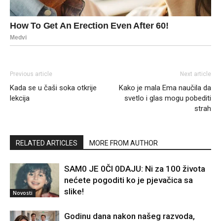
Previous article
Next article
Kada se u čaši soka otkrije
Kako je mala Ema naučila da
lekcija
svetlo i glas mogu pobediti
strah
RELATED ARTICLES
MORE FROM AUTHOR
SAM0 JE 0Čl 0DAJU: Ni za 100 života
nećete pogoditi ko je pjevačica sa
slike!
Novosti
Godinu dana nakon našeg razvoda,