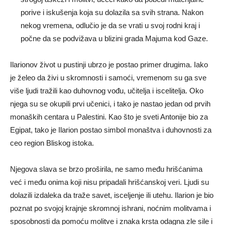
porive i iskušenja koja su dolazila sa svih strana. Nakon
nekog vremena, odlučio je da se vrati u svoj rodni kraj i
počne da se podvižava u blizini grada Majuma kod Gaze.
Ilarionov život u pustinji ubrzo je postao primer drugima. Iako
je želeo da živi u skromnosti i samoći, vremenom su ga sve
više ljudi tražili kao duhovnog vođu, učitelja i iscelitelja. Oko
njega su se okupili prvi učenici, i tako je nastao jedan od prvih
monaških centara u Palestini. Kao što je sveti Antonije bio za
Egipat, tako je Ilarion postao simbol monaštva i duhovnosti za
ceo region Bliskog istoka.
Njegova slava se brzo proširila, ne samo među hrišćanima
već i među onima koji nisu pripadali hrišćanskoj veri. Ljudi su
dolazili izdaleka da traže savet, isceljenje ili utehu. Ilarion je bio
poznat po svojoj krajnje skromnoj ishrani, noćnim molitvama i
sposobnosti da pomoću molitve i znaka krsta odagna zle sile i