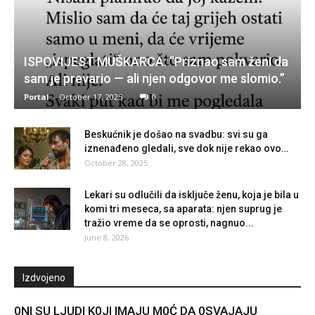
ISPOVIJEST MUŠKARCA: “Priznao sam ženi da
sam je prevario — ali njen odgovor me slomio.”
Portal
-
October 17, 2025
0
Beskućnik je došao na svadbu: svi su ga
iznenađeno gledali, sve dok nije rekao ovo…
October 28, 2025
Lekari su odlučili da isključe ženu, koja je bila u
komi tri meseca, sa aparata: njen suprug je
tražio vreme da se oprosti, nagnuo...
June 8, 2026
Izdvojeno
0Nl SU LJUDl K0Jl lMAJU M0Ć DA 0SVAJAJU