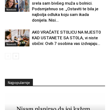
srela sam bivšeg muža u bolnici.
Podsmjehnuo se. „Ostaviti te bila je
Novosti
najbolja odluka koju sam ikada
donijela. Nisi...
AK0 VRAĆATE ST0LlCU NA MJEST0
KAD USTANETE SA ST0LA, vi niste
obični: Ovih 7 osobina vas izdvajaju…
Novosti
Najpopularnije