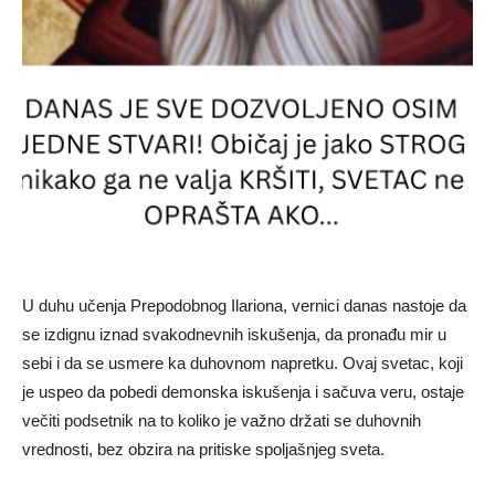
U duhu učenja Prepodobnog Ilariona, vernici danas nastoje da
se izdignu iznad svakodnevnih iskušenja, da pronađu mir u
sebi i da se usmere ka duhovnom napretku. Ovaj svetac, koji
je uspeo da pobedi demonska iskušenja i sačuva veru, ostaje
večiti podsetnik na to koliko je važno držati se duhovnih
vrednosti, bez obzira na pritiske spoljašnjeg sveta.