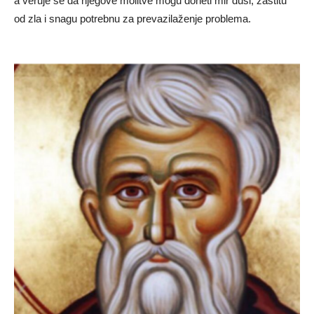
a veruje se da njegove molitve mogu doneti mir duši, zaštitu
od zla i snagu potrebnu za prevazilaženje problema.