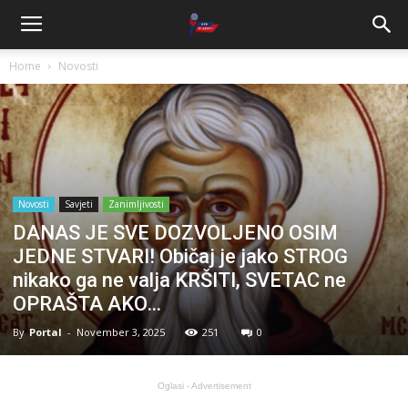
Home
Novosti
Novosti
Savjeti
Zanimljivosti
DANAS JE SVE DOZVOLJENO OSIM
JEDNE STVARI! Običaj je jako STROG
nikako ga ne valja KRŠITI, SVETAC ne
OPRAŠTA AKO…
By
Portal
-
November 3, 2025
251
0
Oglasi - Advertisement