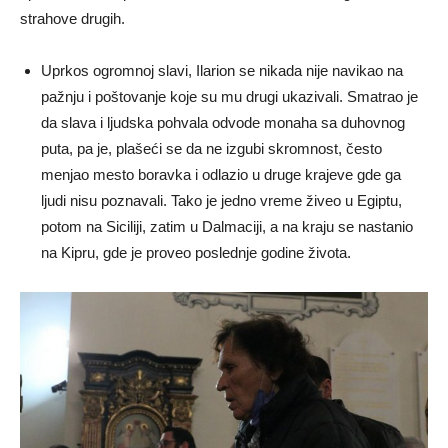
strahove drugih.
Uprkos ogromnoj slavi, Ilarion se nikada nije navikao na
pažnju i poštovanje koje su mu drugi ukazivali. Smatrao je
da slava i ljudska pohvala odvode monaha sa duhovnog
puta, pa je, plašeći se da ne izgubi skromnost, često
menjao mesto boravka i odlazio u druge krajeve gde ga
ljudi nisu poznavali. Tako je jedno vreme živeo u Egiptu,
potom na Siciliji, zatim u Dalmaciji, a na kraju se nastanio
na Kipru, gde je proveo poslednje godine života.