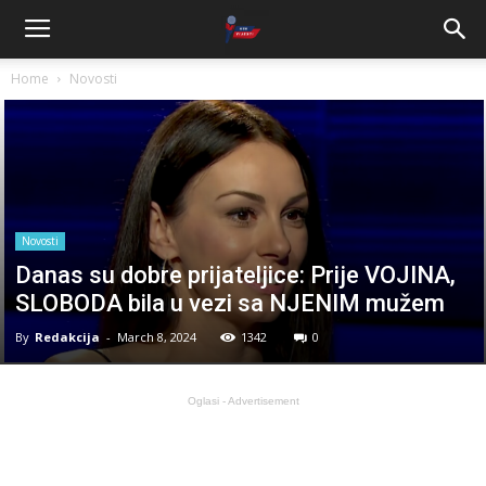
Home
Novosti
Novosti
Danas su dobre prijateljice: Prije VOJINA,
SLOBODA bila u vezi sa NJENIM mužem
By
Redakcija
-
March 8, 2024
1342
0
Oglasi - Advertisement