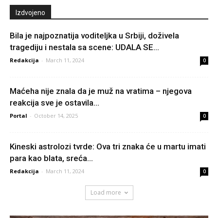
Izdvojeno
Bila je najpoznatija voditeljka u Srbiji, doživela
tragediju i nestala sa scene: UDALA SE...
Redakcija
-
March 11, 2024
0
Maćeha nije znala da je muž na vratima – njegova
reakcija sve je ostavila...
Portal
-
October 14, 2025
0
Kineski astrolozi tvrde: Ova tri znaka će u martu imati
para kao blata, sreća...
Redakcija
-
March 11, 2024
0
Load more