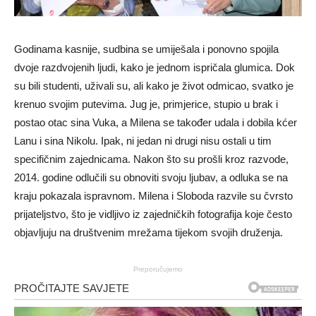
Godinama kasnije, sudbina se umiješala i ponovno spojila
dvoje razdvojenih ljudi, kako je jednom ispričala glumica. Dok
su bili studenti, uživali su, ali kako je život odmicao, svatko je
krenuo svojim putevima. Jug je, primjerice, stupio u brak i
postao otac sina Vuka, a Milena se također udala i dobila kćer
Lanu i sina Nikolu. Ipak, ni jedan ni drugi nisu ostali u tim
specifičnim zajednicama. Nakon što su prošli kroz razvode,
2014. godine odlučili su obnoviti svoju ljubav, a odluka se na
kraju pokazala ispravnom. Milena i Sloboda razvile su čvrsto
prijateljstvo, što je vidljivo iz zajedničkih fotografija koje često
objavljuju na društvenim mrežama tijekom svojih druženja.
Preporučujemo