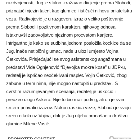
razdvojenosti, Jug je stalno izražavao divljenje prema Slobodi,
priznajući njezin talent kao glumice i ističući njihovu prijateljsku
vezu. Radivojević je u razgovoru izrazio veliko poštovanje
prema Slobodi i pozitivnom karakteru njihovog odnosa,
istaknuvši zadovoljstvo njezinom procvatom karijere.
Intrigantno je kako se sudbina jednom posložila kockice da se
Jug, inače netipični glumac, nađe u ulozi umjesto Vojina
Ćetkovića. Prisjećajući se svog asistentskog angažmana u
predstavi Vide Ognjenović “Djevojka mokre kose” u JDP-u,
redatelj je ispričao neočekivani rasplet. Vojin Ćetković, zbog
zabune u terminima, nije mogao nastupiti u predstavi. S
čvrstim razumijevanjem scenarija, redatelj je uskočio i
preuzeo ulogu Askera. Nije to bio mali podvig, ali on je svim
srcem prihvatio izazov. Nakon raskida veze, Sloboda je svoju
sreću otkrila uz Vojina, dok je Jug utjehu pronašao u društvu
glumice Milene Vasić.