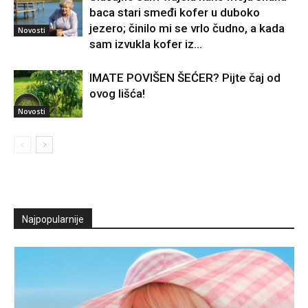
baca stari smeđi kofer u duboko
jezero; činilo mi se vrlo čudno, a kada
Novosti
sam izvukla kofer iz...
IMATE POVIŠEN ŠEĆER? Pijte čaj od
ovog lišća!
Novosti
Najpopularnije