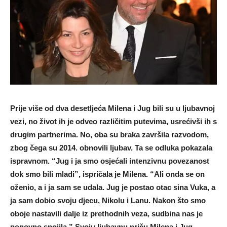
Prije više od dva desetljeća Milena i Jug bili su u ljubavnoj
vezi, no život ih je odveo različitim putevima, usrećivši ih s
drugim partnerima. No, oba su braka završila razvodom,
zbog čega su 2014. obnovili ljubav. Ta se odluka pokazala
ispravnom. “Jug i ja smo osjećali intenzivnu povezanost
dok smo bili mladi”, ispričala je Milena. “Ali onda se on
oženio, a i ja sam se udala. Jug je postao otac sina Vuka, a
ja sam dobio svoju djecu, Nikolu i Lanu. Nakon što smo
oboje nastavili dalje iz prethodnih veza, sudbina nas je
ponovno spojila.” Svoju ljubavnu priču Milena i Jug