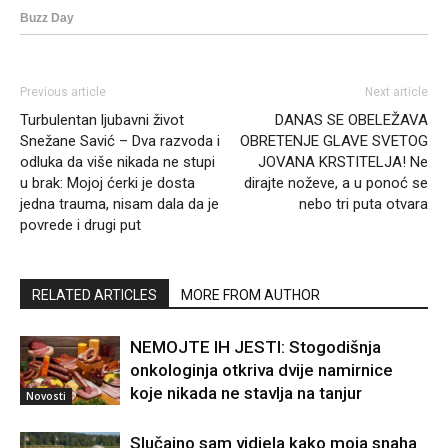
Previous article
Next article
Turbulentan ljubavni život
DANAS SE OBELEŽAVA
Snežane Savić – Dva razvoda i
OBRETENJE GLAVE SVETOG
odluka da više nikada ne stupi
JOVANA KRSTITELJA! Ne
u brak: Mojoj ćerki je dosta
dirajte noževe, a u ponoć se
jedna trauma, nisam dala da je
nebo tri puta otvara
povrede i drugi put
RELATED ARTICLES
MORE FROM AUTHOR
NEMOJTE IH JESTI: Stogodišnja
onkologinja otkriva dvije namirnice
koje nikada ne stavlja na tanjur
Novosti
Slučajno sam vidjela kako moja snaha