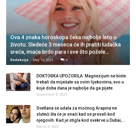
Ova 4 znaka horoskopa čeka najbolje leto u
životu: Sledeće 3 meseca će ih pratiti ludačka
sreća, imaće brdo para i sve što požele...
Redakcija
-
May 16, 2025
0
DOKTORKA UPOZORILA: Magnezijum ne biste
trebali da miješate sa ovim lijekovima, evo u
koje doba dana je najbolje da ga pijete
September 8, 2024
Svetlana se udala za moćnog Arapina ne
sluteći šta će je snaći kad se preseli kod
njegovih: Kad je stigla kod svekrve u Dubai,...
March 9, 2026