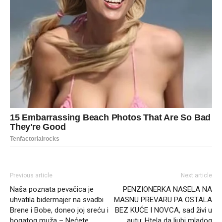
Previous article
Next article
Naša poznata pevačica je
PENZIONERKA NASELA NA
uhvatila bidermajer na svadbi
MASNU PREVARU PA OSTALA
Brene i Bobe, doneo joj sreću i
BEZ KUĆE I NOVCA, sad živi u
bogatog muža – Nećete
autu: Htela da ljubi mladog