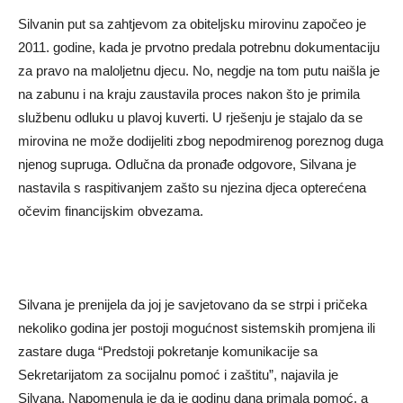
Silvanin put sa zahtjevom za obiteljsku mirovinu započeo je
2011. godine, kada je prvotno predala potrebnu dokumentaciju
za pravo na maloljetnu djecu. No, negdje na tom putu naišla je
na zabunu i na kraju zaustavila proces nakon što je primila
službenu odluku u plavoj kuverti. U rješenju je stajalo da se
mirovina ne može dodijeliti zbog nepodmirenog poreznog duga
njenog supruga. Odlučna da pronađe odgovore, Silvana je
nastavila s raspitivanjem zašto su njezina djeca opterećena
očevim financijskim obvezama.
Silvana je prenijela da joj je savjetovano da se strpi i pričeka
nekoliko godina jer postoji mogućnost sistemskih promjena ili
zastare duga “Predstoji pokretanje komunikacije sa
Sekretarijatom za socijalnu pomoć i zaštitu”, najavila je
Silvana. Napomenula je da je godinu dana primala pomoć, a