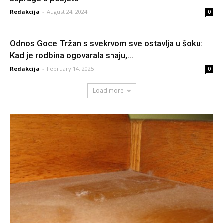
Redakcija
-
August 24, 2024
0
Odnos Goce Tržan s svekrvom sve ostavlja u šoku:
Kad je rodbina ogovarala snaju,...
Redakcija
-
February 14, 2025
0
Load more