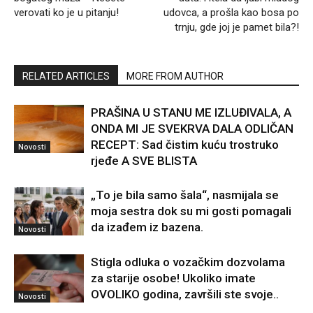
verovati ko je u pitanju!
udovca, a prošla kao bosa po
trnju, gde joj je pamet bila?!
RELATED ARTICLES
MORE FROM AUTHOR
PRAŠINA U STANU ME IZLUĐIVALA, A
ONDA MI JE SVEKRVA DALA ODLIČAN
RECEPT: Sad čistim kuću trostruko
Novosti
rjeđe A SVE BLISTA
„To je bila samo šala“, nasmijala se
moja sestra dok su mi gosti pomagali
da izađem iz bazena.
Novosti
Stigla odluka o vozačkim dozvolama
za starije osobe! Ukoliko imate
OVOLIKO godina, završili ste svoje..
Novosti