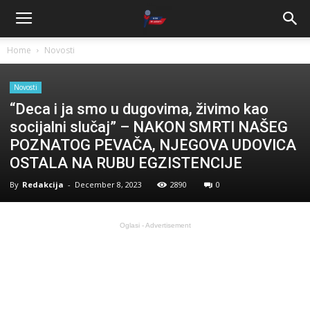
Home
Novosti
Novosti
“Deca i ja smo u dugovima, živimo kao
socijalni slučaj” – NAKON SMRTI NAŠEG
POZNATOG PEVAČA, NJEGOVA UDOVICA
OSTALA NA RUBU EGZISTENCIJE
By
Redakcija
-
December 8, 2023
2890
0
Oglasi - Advertisement