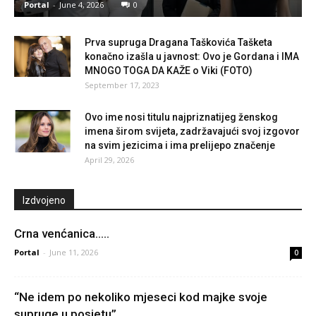
Portal
-
June 4, 2026
0
Prva supruga Dragana Taškovića Tašketa
konačno izašla u javnost: Ovo je Gordana i IMA
MNOGO TOGA DA KAŽE o Viki (FOTO)
September 17, 2023
Ovo ime nosi titulu najpriznatijeg ženskog
imena širom svijeta, zadržavajući svoj izgovor
na svim jezicima i ima prelijepo značenje
April 29, 2026
Izdvojeno
Crna venćanica…..
Portal
-
June 11, 2026
0
“Ne idem po nekoliko mjeseci kod majke svoje
supruge u posjetu”