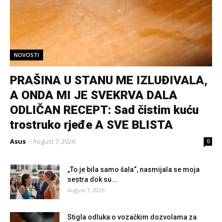
NOVOSTI
PRAŠINA U STANU ME IZLUĐIVALA,
A ONDA MI JE SVEKRVA DALA
ODLIČAN RECEPT: Sad čistim kuću
trostruko rjeđe A SVE BLISTA
Asus
-
August 7, 2026
0
„To je bila samo šala“, nasmijala se moja
sestra dok su...
August 7, 2026
Stigla odluka o vozačkim dozvolama za