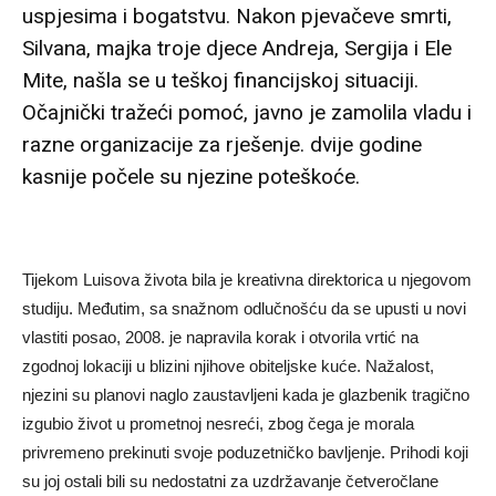
uspjesima i bogatstvu. Nakon pjevačeve smrti,
Silvana, majka troje djece Andreja, Sergija i Ele
Mite, našla se u teškoj financijskoj situaciji.
Očajnički tražeći pomoć, javno je zamolila vladu i
razne organizacije za rješenje. dvije godine
kasnije počele su njezine poteškoće.
Tijekom Luisova života bila je kreativna direktorica u njegovom
studiju. Međutim, sa snažnom odlučnošću da se upusti u novi
vlastiti posao, 2008. je napravila korak i otvorila vrtić na
zgodnoj lokaciji u blizini njihove obiteljske kuće. Nažalost,
njezini su planovi naglo zaustavljeni kada je glazbenik tragično
izgubio život u prometnoj nesreći, zbog čega je morala
privremeno prekinuti svoje poduzetničko bavljenje. Prihodi koji
su joj ostali bili su nedostatni za uzdržavanje četveročlane