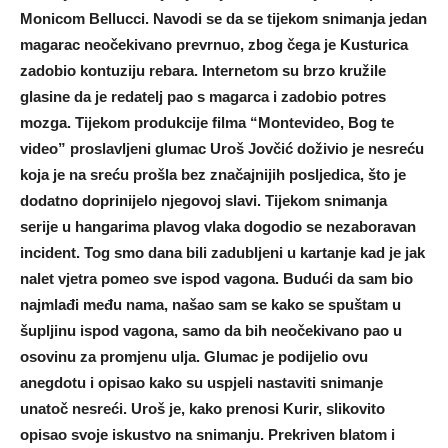
Monicom Bellucci. Navodi se da se tijekom snimanja jedan
magarac neočekivano prevrnuo, zbog čega je Kusturica
zadobio kontuziju rebara. Internetom su brzo kružile
glasine da je redatelj pao s magarca i zadobio potres
mozga. Tijekom produkcije filma “Montevideo, Bog te
video” proslavljeni glumac Uroš Jovčić doživio je nesreću
koja je na sreću prošla bez značajnijih posljedica, što je
dodatno doprinijelo njegovoj slavi. Tijekom snimanja
serije u hangarima plavog vlaka dogodio se nezaboravan
incident. Tog smo dana bili zadubljeni u kartanje kad je jak
nalet vjetra pomeo sve ispod vagona. Budući da sam bio
najmlađi među nama, našao sam se kako se spuštam u
šupljinu ispod vagona, samo da bih neočekivano pao u
osovinu za promjenu ulja. Glumac je podijelio ovu
anegdotu i opisao kako su uspjeli nastaviti snimanje
unatoč nesreći. Uroš je, kako prenosi Kurir, slikovito
opisao svoje iskustvo na snimanju. Prekriven blatom i