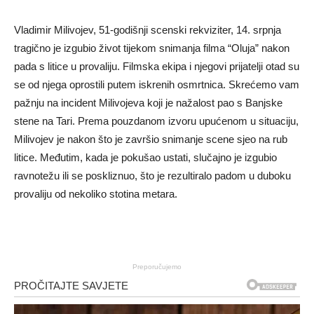
Vladimir Milivojev, 51-godišnji scenski rekviziter, 14. srpnja
tragično je izgubio život tijekom snimanja filma “Oluja” nakon
pada s litice u provaliju. Filmska ekipa i njegovi prijatelji otad su
se od njega oprostili putem iskrenih osmrtnica. Skrećemo vam
pažnju na incident Milivojeva koji je nažalost pao s Banjske
stene na Tari. Prema pouzdanom izvoru upućenom u situaciju,
Milivojev je nakon što je završio snimanje scene sjeo na rub
litice. Međutim, kada je pokušao ustati, slučajno je izgubio
ravnotežu ili se poskliznuo, što je rezultiralo padom u duboku
provaliju od nekoliko stotina metara.
Preporučujemo