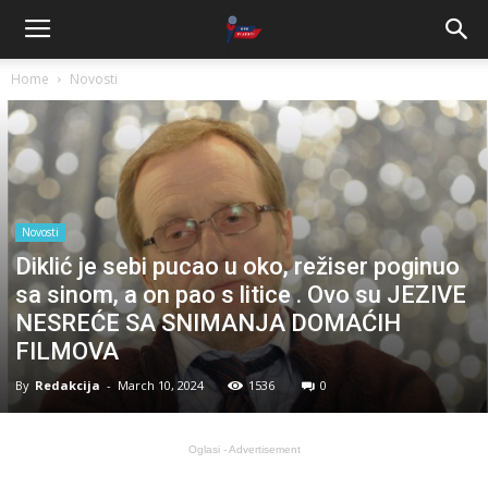
Home
Novosti
Novosti
Diklić je sebi pucao u oko, režiser poginuo
sa sinom, a on pao s litice . Ovo su JEZIVE
NESREĆE SA SNIMANJA DOMAĆIH
FILMOVA
By
Redakcija
-
March 10, 2024
1536
0
Oglasi - Advertisement