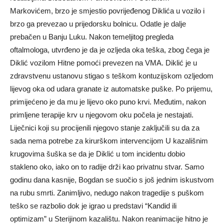
Markovićem, brzo je smjestio povrijeđenog Diklića u vozilo i
brzo ga prevezao u prijedorsku bolnicu. Odatle je dalje
prebačen u Banju Luku. Nakon temeljitog pregleda
oftalmologa, utvrđeno je da je ozljeda oka teška, zbog čega je
Diklić vozilom Hitne pomoći prevezen na VMA. Diklić je u
zdravstvenu ustanovu stigao s teškom kontuzijskom ozljedom
lijevog oka od udara granate iz automatske puške. Po prijemu,
primijećeno je da mu je lijevo oko puno krvi. Međutim, nakon
primljene terapije krv u njegovom oku počela je nestajati.
Liječnici koji su procijenili njegovo stanje zaključili su da za
sada nema potrebe za kirurškom intervencijom U kazališnim
krugovima šuška se da je Diklić u tom incidentu dobio
stakleno oko, iako on to radije drži kao privatnu stvar. Samo
godinu dana kasnije, Bogdan se suočio s još jednim iskustvom
na rubu smrti. Zanimljivo, nedugo nakon tragedije s puškom
teško se razbolio dok je igrao u predstavi “Kandid ili
optimizam” u Sterijinom kazalištu. Nakon reanimacije hitno je