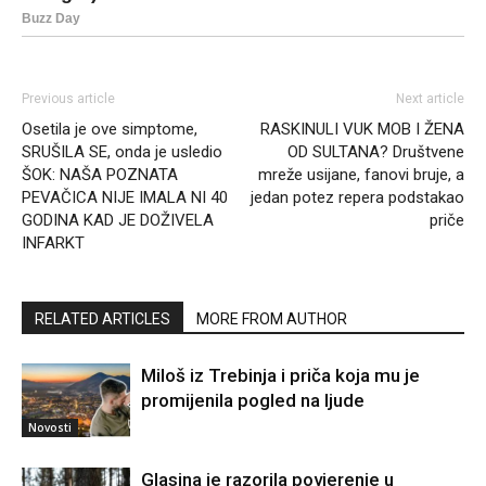
Previous article
Next article
Osetila je ove simptome,
RASKINULI VUK MOB I ŽENA
SRUŠILA SE, onda je usledio
OD SULTANA? Društvene
ŠOK: NAŠA POZNATA
mreže usijane, fanovi bruje, a
PEVAČICA NIJE IMALA NI 40
jedan potez repera podstakao
GODINA KAD JE DOŽIVELA
priče
INFARKT
RELATED ARTICLES
MORE FROM AUTHOR
Miloš iz Trebinja i priča koja mu je
promijenila pogled na ljude
Novosti
Glasina je razorila povjerenje u