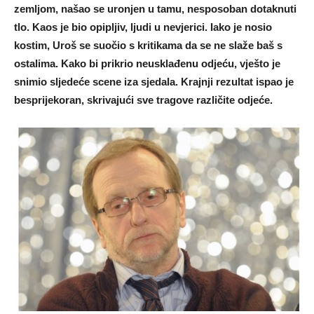
zemljom, našao se uronjen u tamu, nesposoban dotaknuti
tlo. Kaos je bio opipljiv, ljudi u nevjerici. Iako je nosio
kostim, Uroš se suočio s kritikama da se ne slaže baš s
ostalima. Kako bi prikrio neusklađenu odjeću, vješto je
snimio sljedeće scene iza sjedala. Krajnji rezultat ispao je
besprijekoran, skrivajući sve tragove različite odjeće.