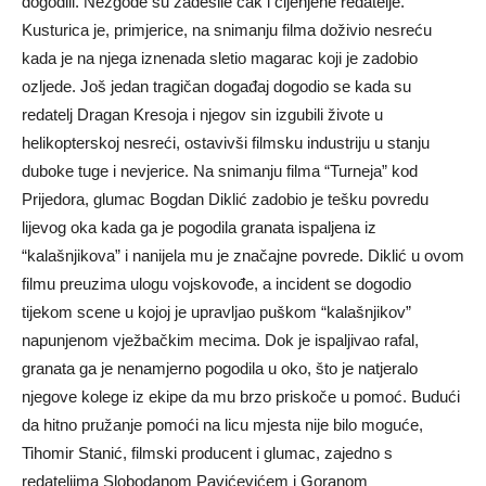
dogodili. Nezgode su zadesile čak i cijenjene redatelje.
Kusturica je, primjerice, na snimanju filma doživio nesreću
kada je na njega iznenada sletio magarac koji je zadobio
ozljede. Još jedan tragičan događaj dogodio se kada su
redatelj Dragan Kresoja i njegov sin izgubili živote u
helikopterskoj nesreći, ostavivši filmsku industriju u stanju
duboke tuge i nevjerice. Na snimanju filma “Turneja” kod
Prijedora, glumac Bogdan Diklić zadobio je tešku povredu
lijevog oka kada ga je pogodila granata ispaljena iz
“kalašnjikova” i nanijela mu je značajne povrede. Diklić u ovom
filmu preuzima ulogu vojskovođe, a incident se dogodio
tijekom scene u kojoj je upravljao puškom “kalašnjikov”
napunjenom vježbačkim mecima. Dok je ispaljivao rafal,
granata ga je nenamjerno pogodila u oko, što je natjeralo
njegove kolege iz ekipe da mu brzo priskoče u pomoć. Budući
da hitno pružanje pomoći na licu mjesta nije bilo moguće,
Tihomir Stanić, filmski producent i glumac, zajedno s
redateljima Slobodanom Pavićevićem i Goranom