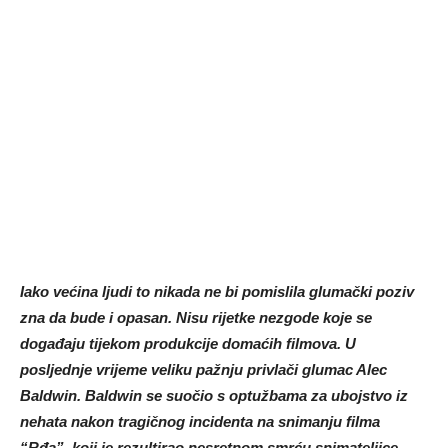
Iako većina ljudi to nikada ne bi pomislila glumački poziv
zna da bude i opasan. Nisu rijetke nezgode koje se
događaju tijekom produkcije domaćih filmova. U
posljednje vrijeme veliku pažnju privlači glumac Alec
Baldwin. Baldwin se suočio s optužbama za ubojstvo iz
nehata nakon tragičnog incidenta na snimanju filma
“Rđa”, koji je rezultirao nesretnom smrću snimateljice