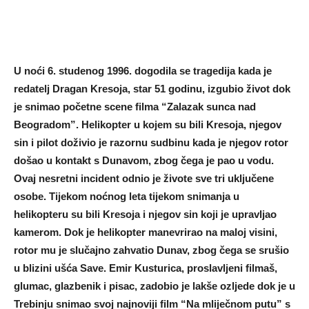
U noći 6. studenog 1996. dogodila se tragedija kada je
redatelj Dragan Kresoja, star 51 godinu, izgubio život dok
je snimao početne scene filma “Zalazak sunca nad
Beogradom”. Helikopter u kojem su bili Kresoja, njegov
sin i pilot doživio je razornu sudbinu kada je njegov rotor
došao u kontakt s Dunavom, zbog čega je pao u vodu.
Ovaj nesretni incident odnio je živote sve tri uključene
osobe. Tijekom noćnog leta tijekom snimanja u
helikopteru su bili Kresoja i njegov sin koji je upravljao
kamerom. Dok je helikopter manevrirao na maloj visini,
rotor mu je slučajno zahvatio Dunav, zbog čega se srušio
u blizini ušća Save. Emir Kusturica, proslavljeni filmaš,
glumac, glazbenik i pisac, zadobio je lakše ozljede dok je u
Trebinju snimao svoj najnoviji film “Na mliječnom putu” s