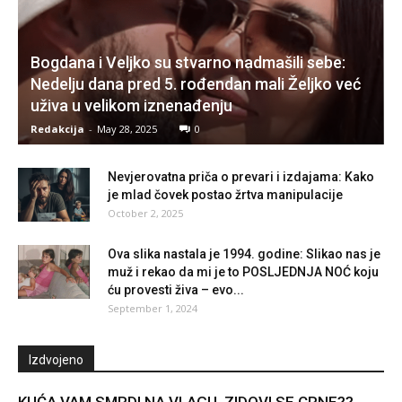
Bogdana i Veljko su stvarno nadmašili sebe:
Nedelju dana pred 5. rođendan mali Željko već
uživa u velikom iznenađenju
Redakcija
-
May 28, 2025
0
Nevjerovatna priča o prevari i izdajama: Kako
je mlad čovek postao žrtva manipulacije
October 2, 2025
Ova slika nastala je 1994. godine: Slikao nas je
muž i rekao da mi je to POSLJEDNJA NOĆ koju
ću provesti živa – evo...
September 1, 2024
Izdvojeno