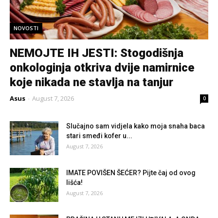
NOVOSTI
NEMOJTE IH JESTI: Stogodišnja
onkologinja otkriva dvije namirnice
koje nikada ne stavlja na tanjur
Asus
-
August 7, 2026
0
Slučajno sam vidjela kako moja snaha baca
stari smeđi kofer u...
August 7, 2026
IMATE POVIŠEN ŠEĆER? Pijte čaj od ovog
lišća!
August 7, 2026