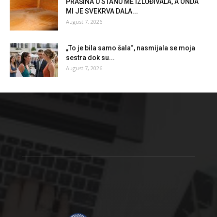
PRAŠINA U STANU ME IZLUĐIVALA, A ONDA
MI JE SVEKRVA DALA...
August 7, 2026
„To je bila samo šala“, nasmijala se moja
sestra dok su...
August 7, 2026