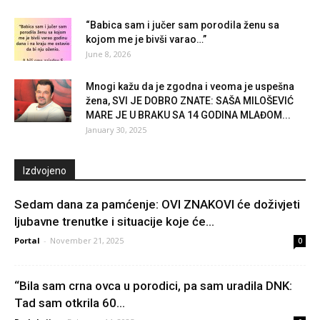
“Babica sam i jučer sam porodila ženu sa
kojom me je bivši varao…”
June 8, 2026
Mnogi kažu da je zgodna i veoma je uspešna
žena, SVI JE DOBRO ZNATE: SAŠA MILOŠEVIĆ
MARE JE U BRAKU SA 14 GODINA MLAĐOM...
January 30, 2025
Izdvojeno
Sedam dana za pamćenje: OVI ZNAKOVI će doživjeti
ljubavne trenutke i situacije koje će...
Portal
-
November 21, 2025
0
“Bila sam crna ovca u porodici, pa sam uradila DNK:
Tad sam otkrila 60...