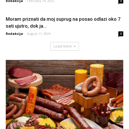
Redakcija
-
February 14, 2025
0
Moram priznati da moj suprug na posao odlazi oko 7
sati ujutro, dok ja...
Redakcija
-
August 11, 2024
0
Load more