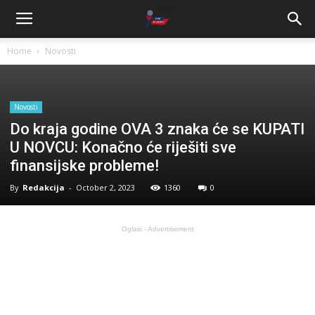
Home
Novosti
Novosti
Do kraja godine OVA 3 znaka će se KUPATI
U NOVCU: Konačno će riješiti sve
finansijske probleme!
By
Redakcija
-
October 2, 2023
1360
0
Oglasi - Advertisement