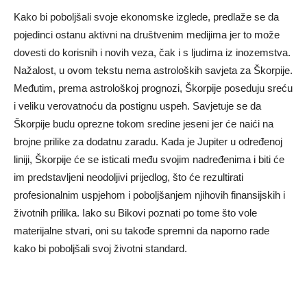
Kako bi poboljšali svoje ekonomske izglede, predlaže se da
pojedinci ostanu aktivni na društvenim medijima jer to može
dovesti do korisnih i novih veza, čak i s ljudima iz inozemstva.
Nažalost, u ovom tekstu nema astroloških savjeta za Škorpije.
Međutim, prema astrološkoj prognozi, Škorpije poseduju sreću
i veliku verovatnoću da postignu uspeh. Savjetuje se da
Škorpije budu oprezne tokom sredine jeseni jer će naići na
brojne prilike za dodatnu zaradu. Kada je Jupiter u određenoj
liniji, Škorpije će se isticati među svojim nadređenima i biti će
im predstavljeni neodoljivi prijedlog, što će rezultirati
profesionalnim uspjehom i poboljšanjem njihovih finansijskih i
životnih prilika. Iako su Bikovi poznati po tome što vole
materijalne stvari, oni su takođe spremni da naporno rade
kako bi poboljšali svoj životni standard.