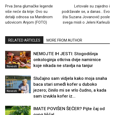
Prva žena glumačke legende
Letovale su zajedno i
više neće da krije: Ovo su
podržavale se, a danas… Evo
detalji odnosa sa Mandinom
šta Suzana Jovanović posle
udovicom Anjom (FOTO)
svega misli o Jeleni Karleuši
RELATED ARTICLES
MORE FROM AUTHOR
NEMOJTE IH JESTI: Stogodišnja
onkologinja otkriva dvije namirnice
koje nikada ne stavlja na tanjur
Novosti
Slučajno sam vidjela kako moja snaha
baca stari smeđi kofer u duboko
jezero; činilo mi se vrlo čudno, a kada
Novosti
sam izvukla kofer iz...
IMATE POVIŠEN ŠEĆER? Pijte čaj od
ovog lišća!