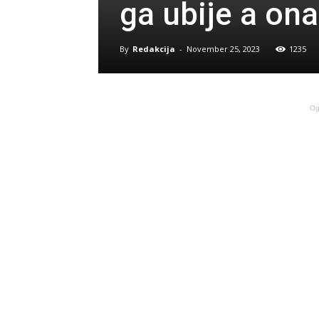
ga ubije a o
By
Redakcija
-
November 25, 2023
1235
Og