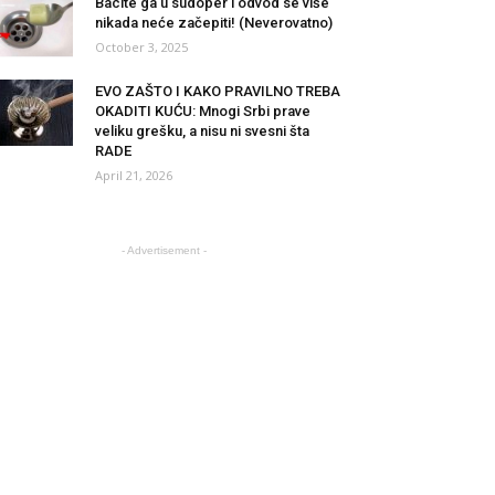
Bacite ga u sudoper i odvod se više
nikada neće začepiti! (Neverovatno)
October 3, 2025
EVO ZAŠTO I KAKO PRAVILNO TREBA
OKADITI KUĆU: Mnogi Srbi prave
veliku grešku, a nisu ni svesni šta
RADE
April 21, 2026
- Advertisement -