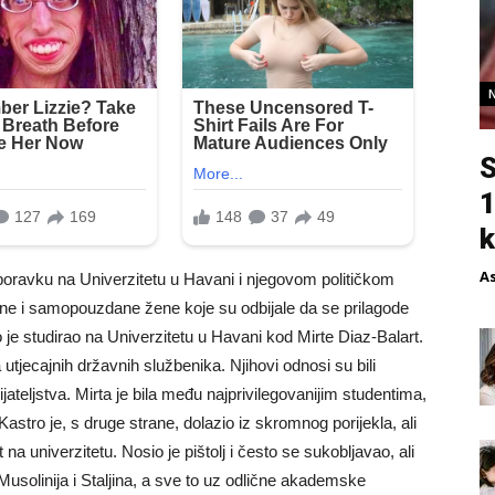
S
1
k
A
oravku na Univerzitetu u Havani i njegovom političkom
rene i samopouzdane žene koje su odbijale da se prilagode
je studirao na Univerzitetu u Havani kod Mirte Diaz-Balart.
 utjecajnih državnih službenika. Njihovi odnosi su bili
ijateljstva. Mirta je bila među najprivilegovanijim studentima,
 Kastro je, s druge strane, dolazio iz skromnog porijekla, ali
 na univerzitetu. Nosio je pištolj i često se sukobljavao, ali
Musolinija i Staljina, a sve to uz odlične akademske