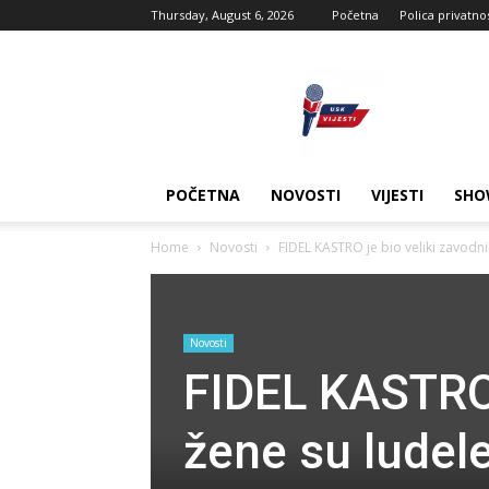
Thursday, August 6, 2026
Početna
Polica privatno
USK
vijesti
POČETNA
NOVOSTI
VIJESTI
SHO
Home
Novosti
FIDEL KASTRO je bio veliki zavodnik
Novosti
FIDEL KASTRO 
žene su ludele