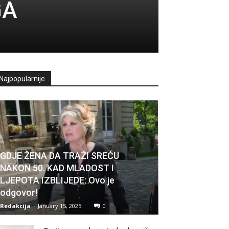
GA
Najpopularnije
GDJE ŽENA DA TRAŽI SREĆU
NAKON 50. KAD MLADOST I
LJEPOTA IZBLIJEDE: Ovo je
odgovor!
Redakcija
-
January 15, 2025
0