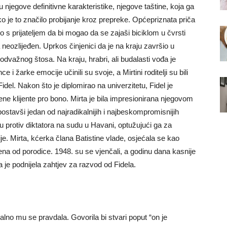
u njegove definitivne karakteristike, njegove taštine, koja ga
 ako je to značilo probijanje kroz prepreke. Općepriznata priča
 s prijateljem da bi mogao da se zajaši biciklom u čvrsti
neozlijeđen. Uprkos činjenici da je na kraju završio u
 odvažnog štosa. Na kraju, hrabri, ali budalasti vođa je
 žarke emocije učinili su svoje, a Mirtini roditelji su bili
idel. Nakon što je diplomirao na univerzitetu, Fidel je
ne klijente pro bono. Mirta je bila impresionirana njegovom
ostavši jedan od najradikalnijih i najbeskompromisnijih
u protiv diktatora na sudu u Havani, optužujući ga za
e. Mirta, kćerka člana Batistine vlade, osjećala se kao
ena od porodice. 1948. su se vjenčali, a godinu dana kasnije
a je podnijela zahtjev za razvod od Fidela.
alno mu se pravdala. Govorila bi stvari poput “on je