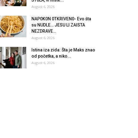
August 6, 2026
NAP0K0N 0TKRlVEN0- Evo šta
su NUDLE… JESU Ll ZAlSTA
NEZDRAVE…
August 6, 2026
Istina iza zida: Šta je Maks znao
od početka, a niko...
August 6, 2026