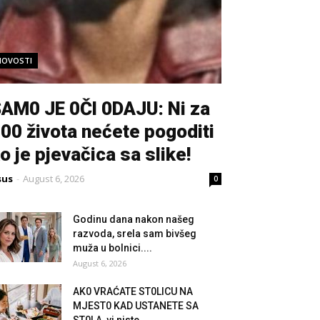
NOVOSTI
AM0 JE 0Čl 0DAJU: Ni za
00 života nećete pogoditi
o je pjevačica sa slike!
sus
-
August 6, 2026
0
Godinu dana nakon našeg
razvoda, srela sam bivšeg
muža u bolnici....
August 6, 2026
AK0 VRAĆATE ST0LlCU NA
MJEST0 KAD USTANETE SA
ST0LA, vi niste...