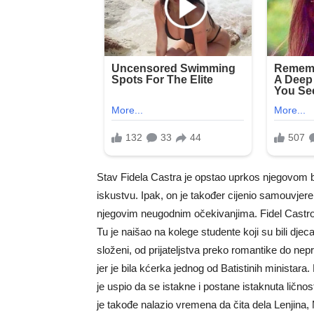
Stav Fidela Castra je opstao uprkos njegovom b
iskustvu. Ipak, on je također cijenio samouvje
njegovim neugodnim očekivanjima. Fidel Castro 
Tu je naišao na kolege studente koji su bili djeca
složeni, od prijateljstva preko romantike do nepr
jer je bila kćerka jednog od Batistinih ministara.
je uspio da se istakne i postane istaknuta ličnost
je takođe nalazio vremena da čita dela Lenjina, 