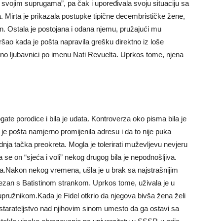
i svojim suprugama”, pa čak i upoređivala svoju situaciju sa
 Mirta je prikazala postupke tipične decembrističke žene,
en. Ostala je postojana i odana njemu, pružajući mu
ao kada je pošta napravila grešku direktno iz loše
eno ljubavnici po imenu Nati Revuelta. Uprkos tome, njena
ogate porodice i bila je udata. Kontroverza oko pisma bila je
je pošta namjerno promijenila adresu i da to nije puka
ednja tačka preokreta. Mogla je tolerirati muževljevu nevjeru
a se on “sjeća i voli” nekog drugog bila je nepodnošljiva.
a.Nakon nekog vremena, ušla je u brak sa najstrašnijim
vezan s Batistinom strankom. Uprkos tome, uživala je u
ružnikom.Kada je Fidel otkrio da njegova bivša žena želi
 starateljstvo nad njihovim sinom umesto da ga ostavi sa