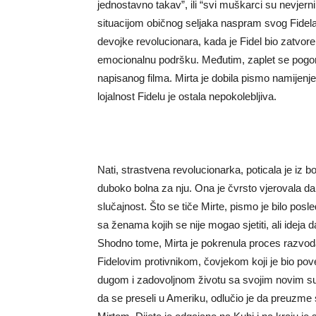
jednostavno takav”, ili “svi muškarci su nevjern
situacijom običnog seljaka naspram svog Fidela.
devojke revolucionara, kada je Fidel bio zatvor
emocionalnu podršku. Međutim, zaplet se pogorš
napisanog filma. Mirta je dobila pismo namijenj
lojalnost Fidelu je ostala nepokolebljiva.
Nati, strastvena revolucionarka, poticala je iz b
duboko bolna za nju. Ona je čvrsto vjerovala da 
slučajnost. Što se tiče Mirte, pismo je bilo posl
sa ženama kojih se nije mogao sjetiti, ali ideja d
Shodno tome, Mirta je pokrenula proces razvod
Fidelovim protivnikom, čovjekom koji je bio po
dugom i zadovoljnom životu sa svojim novim sup
da se preseli u Ameriku, odlučio je da preuzme