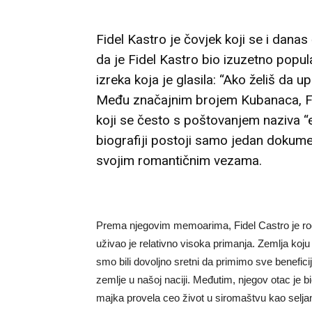
Fidel Kastro je čovjek koji se i dana
da je Fidel Kastro bio izuzetno popu
izreka koja je glasila: “Ako želiš da 
Među značajnim brojem Kubanaca, Fid
koji se često s poštovanjem naziva “el
biografiji postoji samo jedan dokume
svojim romantičnim vezama.
Prema njegovim memoarima, Fidel Castro je rođ
uživao je relativno visoka primanja. Zemlja koju
smo bili dovoljno sretni da primimo sve beneficij
zemlje u našoj naciji. Međutim, njegov otac je b
majka provela ceo život u siromaštvu kao selja