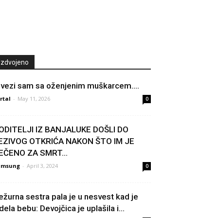
Izdvojeno
 vezi sam sa oženjenim muškarcem….
rtal
-
May 11, 2026
0
ODITELJI IZ BANJALUKE DOŠLI DO
EZIVOG OTKRIĆA NAKON ŠTO IM JE
EČENO ZA SMRT...
amsung
-
April 3, 2024
0
ežurna sestra pala je u nesvest kad je
dela bebu: Devojčica je uplašila i...