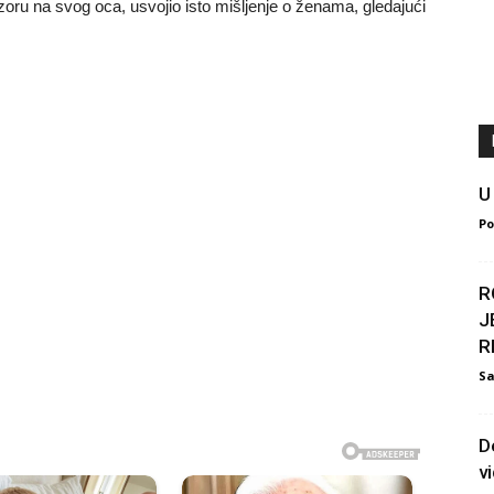
 uzoru na svog oca, usvojio isto mišljenje o ženama, gledajući
U
Po
R
J
R
S
D
vi