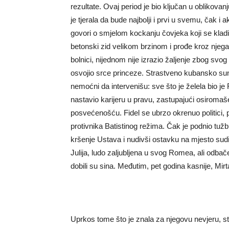
rezultate. Ovaj period je bio ključan u oblikovanj
je tjerala da bude najbolji i prvi u svemu, čak i
govori o smjelom kockanju čovjeka koji se kladio
betonski zid velikom brzinom i prođe kroz njega 
bolnici, nijednom nije izrazio žaljenje zbog svog
osvojio srce princeze. Strastveno kubansko sunce i
nemoćni da intervenišu: sve što je želela bio je F
nastavio karijeru u pravu, zastupajući osiromaše
posvećenošću. Fidel se ubrzo okrenuo politici, p
protivnika Batistinog režima. Čak je podnio tužb
kršenje Ustava i nudivši ostavku na mjesto sudij
Julija, ludo zaljubljena u svog Romea, ali odbač
dobili su sina. Međutim, pet godina kasnije, Mirt
Uprkos tome što je znala za njegovu nevjeru, st