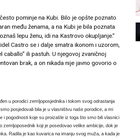
s često pominje na Kubi. Bilo je opšte poznato
laran među ženama, a na Kubi je bila poznata
upoznaš lepu ženu, idi na Kastrovo okupljanje.”
el Castro se i dalje smatra ikonom i uzorom,
 caballo” ili pastuh. U njegovoj zvaničnoj
ntovan brak, a on nikada nije javno govorio o
en u porodici zemljoposjednika i tokom svog odrastanja
 smo posjedovali bila je u vlasništvu naše porodice, a mi
e i pogodnosti koje su proizašle iz toga što smo bili vlasnici
io zemljoposednik koji je posedovao velike ambicije, dok je
nka. Radila je kao kuvarica na imanju svog muža, a kada je