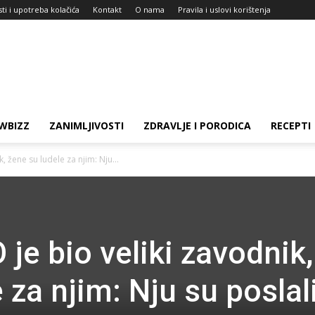
sti i upotreba kolačića
Kontakt
O nama
Pravila i uslovi korištenja
WBIZZ
ZANIMLJIVOSTI
ZDRAVLJE I PORODICA
RECEPTI
, žene su ludele za njim: Nju...
je bio veliki zavodnik,
 za njim: Nju su poslal