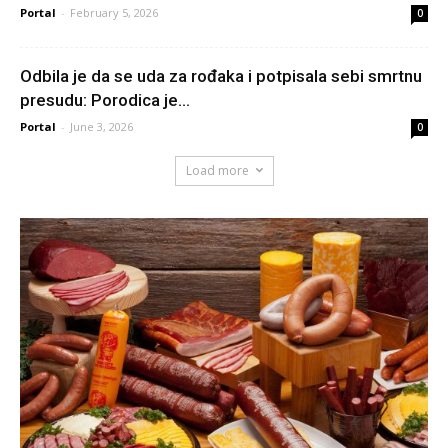
Portal
-
February 5, 2026
0
Odbila je da se uda za rođaka i potpisala sebi smrtnu
presudu: Porodica je...
Portal
-
June 3, 2026
0
Load more