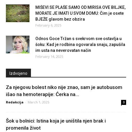
MIŠEVI SE PLAŠE SAMO OD MIRISA OVE BILJKE,
MORATE JE IMATI U SVOM DOMU: Čim je osete
BJEŽE glavom bez obzira
February 6, 2025
Odnos Goce Tržan s svekrvom sve ostavlja u
šoku: Kad je rodbina ogovarala snaju, zapušila
im usta na neverovatan način
February 14, 2025
Izdvojeno
Za njegovu bolest niko nije znao, sam je autobusom
išao na hemoterapije: Ćerka na...
Redakcija
-
March 1, 2025
0
Šok u bolnici: Istina koja je uništila njen brak i
promenila život