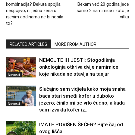
kombinacija? Bekuta spojila
Bekam već 20 godina jede
nespojivo, ni jedna žena u
samo 2 namirnice i zato je
njenim godinama ne bi nosila
vitka
to?
RELATED ARTICLES
MORE FROM AUTHOR
NEMOJTE IH JESTI: Stogodišnja
onkologinja otkriva dvije namirnice
koje nikada ne stavlja na tanjur
Novosti
Slučajno sam vidjela kako moja snaha
baca stari smeđi kofer u duboko
jezero; činilo mi se vrlo čudno, a kada
Novosti
sam izvukla kofer iz...
IMATE POVIŠEN ŠEĆER? Pijte čaj od
ovog lišća!