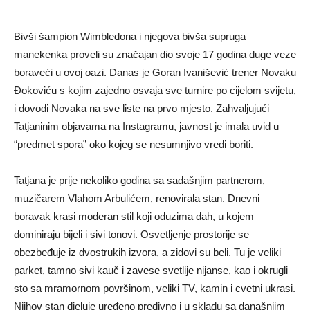
Bivši šampion Wimbledona i njegova bivša supruga
manekenka proveli su značajan dio svoje 17 godina duge veze
boraveći u ovoj oazi. Danas je Goran Ivanišević trener Novaku
Đokoviću s kojim zajedno osvaja sve turnire po cijelom svijetu,
i dovodi Novaka na sve liste na prvo mjesto. Zahvaljujući
Tatjaninim objavama na Instagramu, javnost je imala uvid u
“predmet spora” oko kojeg se nesumnjivo vredi boriti.
Tatjana je prije nekoliko godina sa sadašnjim partnerom,
muzičarem Vlahom Arbulićem, renovirala stan. Dnevni
boravak krasi moderan stil koji oduzima dah, u kojem
dominiraju bijeli i sivi tonovi. Osvetljenje prostorije se
obezbeđuje iz dvostrukih izvora, a zidovi su beli. Tu je veliki
parket, tamno sivi kauč i zavese svetlije nijanse, kao i okrugli
sto sa mramornom površinom, veliki TV, kamin i cvetni ukrasi.
Njihov stan djeluje uređeno predivno i u skladu sa današnjim