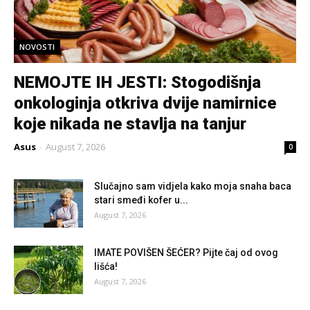
NOVOSTI
NEMOJTE IH JESTI: Stogodišnja
onkologinja otkriva dvije namirnice
koje nikada ne stavlja na tanjur
Asus
-
August 7, 2026
0
Slučajno sam vidjela kako moja snaha baca
stari smeđi kofer u...
August 7, 2026
IMATE POVIŠEN ŠEĆER? Pijte čaj od ovog
lišća!
August 7, 2026