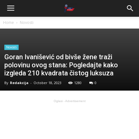
Home
Novosti
Novosti
Goran Ivanišević od bivše žene traži
polovinu ovog stana: Pogledajte kako
izgleda 210 kvadrata čistog luksuza
By
Redakcija
-
October 18, 2023
1280
0
Oglasi - Advertisement