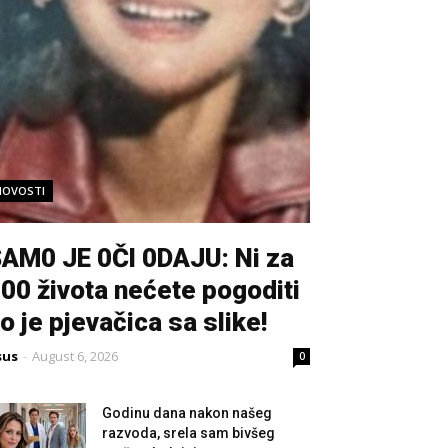
NOVOSTI
AM0 JE 0Čl 0DAJU: Ni za
00 života nećete pogoditi
o je pjevačica sa slike!
sus
-
August 6, 2026
0
Godinu dana nakon našeg
razvoda, srela sam bivšeg