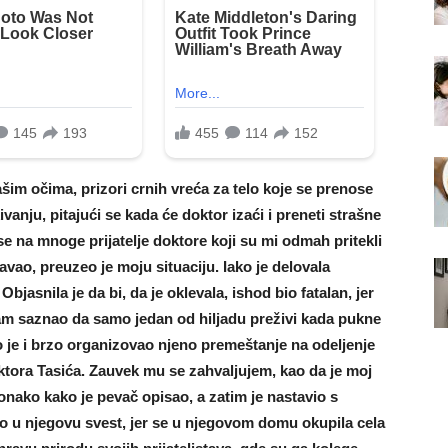
im očima, prizori crnih vreća za telo koje se prenose
ivanju, pitajući se kada će doktor izaći i preneti strašne
se na mnoge prijatelje doktore koji su mi odmah pritekli
vao, preuzeo je moju situaciju. Iako je delovala
bjasnila je da bi, da je oklevala, ishod bio fatalan, jer
sam saznao da samo jedan od hiljadu preživi kada pukne
ao je i brzo organizovao njeno premeštanje na odeljenje
ktora Tasića. Zauvek mu se zahvaljujem, kao da je moj
 onako kako je pevač opisao, a zatim je nastavio s
o u njegovu svest, jer se u njegovom domu okupila cela