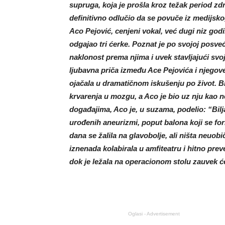
supruga, koja je prošla kroz težak period zdr
definitivno odlučio da se povuče iz medijsko
Aco Pejović, cenjeni vokal, već dugi niz god
odgajao tri ćerke. Poznat je po svojoj posve
naklonost prema njima i uvek stavljajući sv
ljubavna priča između Ace Pejovića i njegove 
ojačala u dramatičnom iskušenju po život. Bi
krvarenja u mozgu, a Aco je bio uz nju kao 
događajima, Aco je, u suzama, podelio: “Bil
urođenih aneurizmi, poput balona koji se for
dana se žalila na glavobolje, ali ništa neuo
iznenada kolabirala u amfiteatru i hitno prev
dok je ležala na operacionom stolu zauvek ć
Oglasi - Advertisement