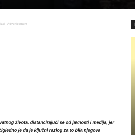
lasi - Advertisement
atnog života, distancirajući se od javnosti i medija, jer
čigledno je da je ključni razlog za to bila njegova