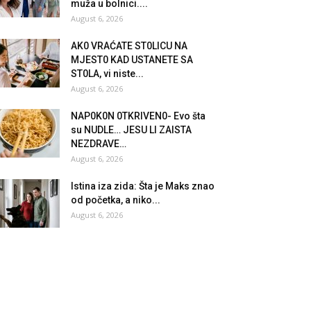
muža u bolnici....
August 6, 2026
AK0 VRAĆATE ST0LlCU NA
MJEST0 KAD USTANETE SA
ST0LA, vi niste...
August 6, 2026
NAP0K0N 0TKRlVEN0- Evo šta
su NUDLE… JESU Ll ZAlSTA
NEZDRAVE…
August 6, 2026
Istina iza zida: Šta je Maks znao
od početka, a niko...
August 6, 2026