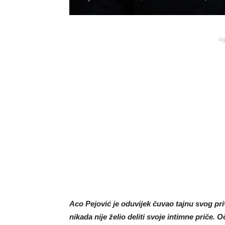
Og
Aco Pejović je oduvijek čuvao tajnu svog priv
nikada nije želio deliti svoje intimne priče. O