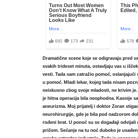
Dramatične scene koje se odigravaju pred vaš
svakih trideset minuta, ostavljaju vas u išček
vesti. Tada sam zatražio pomoć, oslanjajući 
u pomoć. Mladi lekar, kojeg tada nisam pozna
neiskusno zbog svoje mladosti, ne krivim je. O
je hitna operacija bila neophodna. Kasnije 
aneurizma. Moj prijatelj i doktor Zoran stig
neurohirurgije, gde je bila pod nadzorom do
rođeni brat. U ponoć su se događaji odvijali
pričom. Sećanje na tu noć duboko je usađen