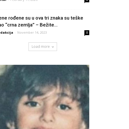
ene rođene su u ova tri znaka su teške
ao “crna zemlja” – Bežite...
dakcija
-
November 14, 2023
0
Load more