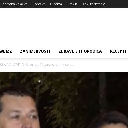
i upotreba kolačića
Kontakt
O nama
Pravila i uslovi korištenja
WBIZZ
ZANIMLJIVOSTI
ZDRAVLJE I PORODICA
RECEPTI
LA NA VIDELO: Supruga Biljana saznala sve,...