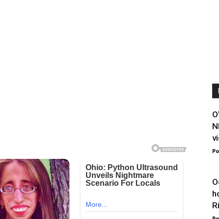
O
N
vi
Po
O
h
Ri
Po