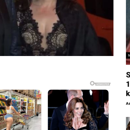
S
1
k
A