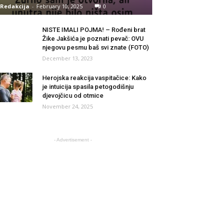
Redakcija
-
February 10, 2025
0
NISTE IMALI POJMA! – Rođeni brat
Žike Jakšića je poznati pevač: OVU
njegovu pesmu baš svi znate (FOTO)
December 13, 2023
Herojska reakcija vaspitačice: Kako
je intuicija spasila petogodišnju
djevojčicu od otmice
November 24, 2025
- Advertisement -