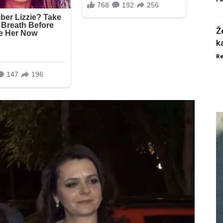
Ž
k
Re