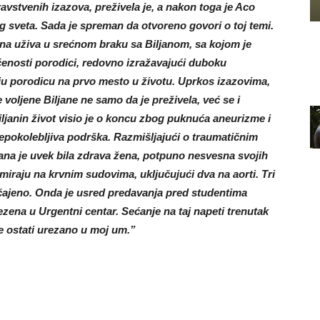
avstvenih izazova, preživela je, a nakon toga je Aco
g sveta. Sada je spreman da otvoreno govori o toj temi.
ina uživa u srećnom braku sa Biljanom, sa kojom je
ćenosti porodici, redovno izražavajući duboku
oju porodicu na prvo mesto u životu. Uprkos izazovima,
voljene Biljane ne samo da je preživela, već se i
ljanin život visio je o koncu zbog puknuća aneurizme i
nepokolebljiva podrška. Razmišljajući o traumatičnim
jana je uvek bila zdrava žena, potpuno nesvesna svojih
miraju na krvnim sudovima, uključujući dva na aorti. Tri
bičajeno. Onda je usred predavanja pred studentima
ezena u Urgentni centar. Sećanje na taj napeti trenutak
e ostati urezano u moj um.”