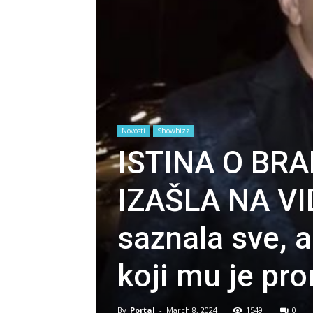
Novosti
Showbizz
ISTINA O BR
IZAŠLA NA VI
saznala sve, 
koji mu je pro
By
Portal
-
March 8, 2024
1549
0