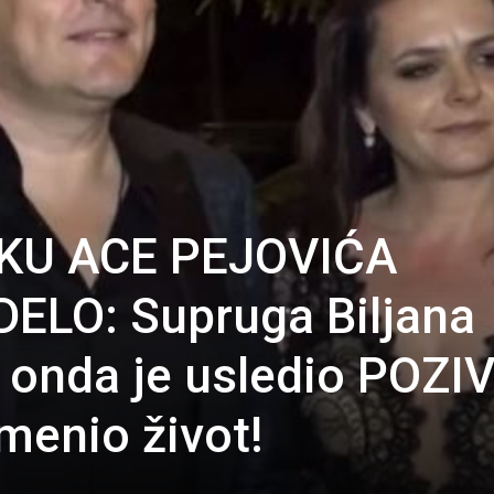
AKU ACE PEJOVIĆA
DELO: Supruga Biljana
a onda je usledio POZI
menio život!