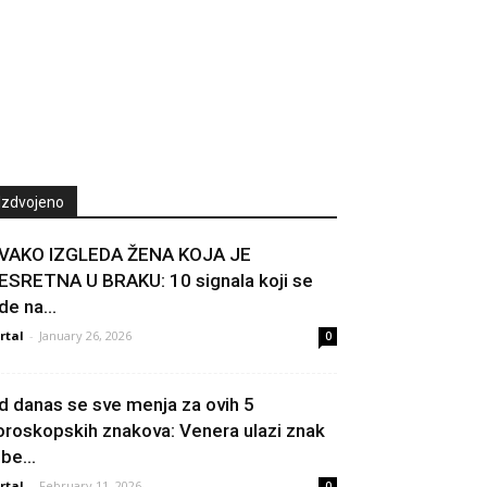
Izdvojeno
VAKO IZGLEDA ŽENA KOJA JE
ESRETNA U BRAKU: 10 signala koji se
de na...
rtal
-
January 26, 2026
0
d danas se sve menja za ovih 5
oroskopskih znakova: Venera ulazi znak
be...
rtal
-
February 11, 2026
0