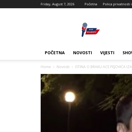
Friday, August 7, 2026
Početna
Polica privatnosti 
USK
vijesti
POČETNA
NOVOSTI
VIJESTI
SHO
Home
Novosti
ISTINA O BRAKU ACE PEJOVIĆA IZAŠ