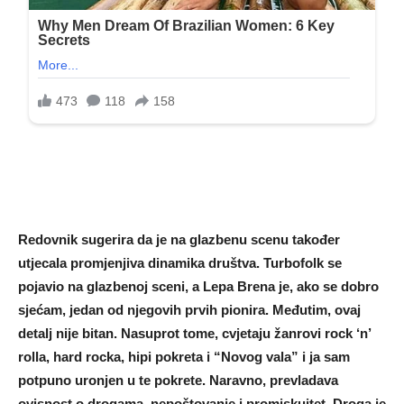
Redovnik sugerira da je na glazbenu scenu također
utjecala promjenjiva dinamika društva. Turbofolk se
pojavio na glazbenoj sceni, a Lepa Brena je, ako se dobro
sjećam, jedan od njegovih prvih pionira. Međutim, ovaj
detalj nije bitan. Nasuprot tome, cvjetaju žanrovi rock ‘n’
rolla, hard rocka, hipi pokreta i “Novog vala” i ja sam
potpuno uronjen u te pokrete. Naravno, prevladava
ovisnost o drogama, nepoštovanje i promiskuitet. Droga je