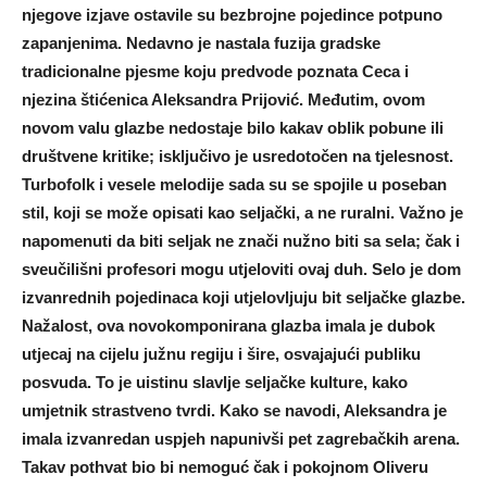
njegove izjave ostavile su bezbrojne pojedince potpuno
zapanjenima. Nedavno je nastala fuzija gradske
tradicionalne pjesme koju predvode poznata Ceca i
njezina štićenica Aleksandra Prijović. Međutim, ovom
novom valu glazbe nedostaje bilo kakav oblik pobune ili
društvene kritike; isključivo je usredotočen na tjelesnost.
Turbofolk i vesele melodije sada su se spojile u poseban
stil, koji se može opisati kao seljački, a ne ruralni. Važno je
napomenuti da biti seljak ne znači nužno biti sa sela; čak i
sveučilišni profesori mogu utjeloviti ovaj duh. Selo je dom
izvanrednih pojedinaca koji utjelovljuju bit seljačke glazbe.
Nažalost, ova novokomponirana glazba imala je dubok
utjecaj na cijelu južnu regiju i šire, osvajajući publiku
posvuda. To je uistinu slavlje seljačke kulture, kako
umjetnik strastveno tvrdi. Kako se navodi, Aleksandra je
imala izvanredan uspjeh napunivši pet zagrebačkih arena.
Takav pothvat bio bi nemoguć čak i pokojnom Oliveru