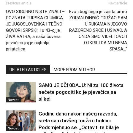
Previous article
Next article
OVO SIGURNO NISTE ZNALI –
Evo zbog čega je zaista umro
POZNATA TURSKA GLUMICA
ZORAN ĐINĐIĆ: “DRŽAO SAM
JE JUGOSLOVENKA I TEČNO
U RUKAMA NJEGOVO
GOVORI SRPSKI: I u 43-oj je
RAZORENO SRCE I UŠIVAO, A
ŽIVA VATRA, a naša čuvena
ONDA SMO VIDELI OVO I
pevačica joj je najbolja
OTKRILI DA MU NEMA
prijateljica
SPASA…”
RELATED ARTICLES
MORE FROM AUTHOR
SAM0 JE 0Čl 0DAJU: Ni za 100 života
nećete pogoditi ko je pjevačica sa
slike!
Novosti
Godinu dana nakon našeg razvoda,
srela sam bivšeg muža u bolnici.
Podsmjehnuo se. „Ostaviti te bila je
Novosti