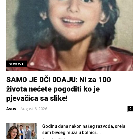
NOVOSTI
SAM0 JE 0Čl 0DAJU: Ni za 100
života nećete pogoditi ko je
pjevačica sa slike!
Asus
-
August 6, 2026
0
Godinu dana nakon našeg razvoda, srela
sam bivšeg muža u bolnici....