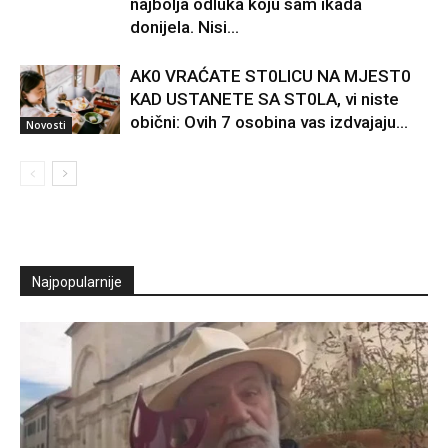
najbolja odluka koju sam ikada
donijela. Nisi...
AK0 VRAĆATE ST0LlCU NA MJEST0
KAD USTANETE SA ST0LA, vi niste
obični: Ovih 7 osobina vas izdvajaju…
Novosti
Najpopularnije