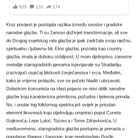
Kroz povijest je postojala razlika između seoske i gradske
narodne glazbe. Ti su žanrovi doživjeli transformacije, ali sve
do Drugog svjetskog rata glazba je ipak zadržala svoju nježnu,
spiritualnu i ljubavnu bit. Etno glazba, poznata kao country
glazba, imala je duboku ozbiljnost. U mom djetinjstvu, zanosne
melodije starogradskih pjesama ispunjavale su Skadarliju,
izazivajući osjećaj bliskosti čovječanstva i srca. Međutim,
kako je vrijeme prolazilo, sve se počelo hladiti i ubrzavati.
Dolaskom komunista na vlast pojavio se novi oblik narodne
glazbe koju karakterizira primitivna, požudna i tjelesna priroda.
No, i unutar tog folklornog spektra još uvijek je prisutan
element likovnosti koju utjelovljuju umjetnici poput Cuneta
Gojkovića, Lepe Lukić, Tozovca i Tome Zdravkovića. U
međuvremenu, starogradska glazba postupno je prerasla u
popularne šlagere i šansone, koje predstavljaju Đorđe