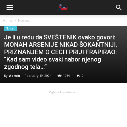
Home
Novosti
Novosti
Je li u redu da SVEŠTENIK ovako govori:
MONAH ARSENIJE NIKAD ŠOKANTNIJI,
PRIZNANJEM O CECI I PRIJI FRAPIRAO:
“Kad sam video svaki nabor njenog
zgodnog tela…”
By
Admin
-
February 19, 2024
1054
0
Oglasi - Advertisement