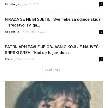
Redakcija
-
June 13, 2025
0
NIKADA SE NE BI SJETILI: Sve fleke sa odjeće skida
1 sredstvo, svi ga...
Redakcija
-
November 5, 2024
0
PATRIJARH PAVLE JE OBJASNIO KOJI JE NAJVEĆI
SRPSKI GREH: “Kad se to javi dolazi...
Portal
-
March 9, 2024
0
Load more