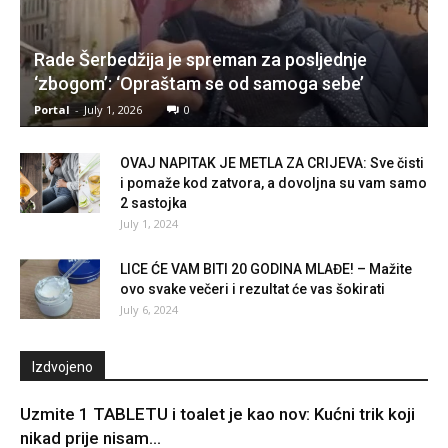
Rade Šerbedžija je spreman za posljednje
‘zbogom’: ‘Opraštam se od samoga sebe’
Portal
-
July 1, 2026
0
OVAJ NAPITAK JE METLA ZA CRIJEVA: Sve čisti
i pomaže kod zatvora, a dovoljna su vam samo
2 sastojka
July 1, 2024
LICE ĆE VAM BITI 20 GODINA MLAĐE! – Mažite
ovo svake večeri i rezultat će vas šokirati
July 6, 2024
Izdvojeno
Uzmite 1 TABLETU i toalet je kao nov: Kućni trik koji
nikad prije nisam...