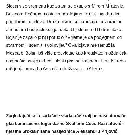
Sjećam se vremena kada sam se okupio s Mirom Mijatović,
Bojanom Pečarom i ostalim prijateljima koji su tada bili dio
popularnih bendova. Družili bismo se, uranjajući u vibrantnu
atmosferu beogradskog jet-seta. U jednom od tih trenutaka
Bojan je zapalio joint i poručio: “Vrijeme je da pobjegnem od
stvarnosti i uđem u svoj svijet.” Ova izjava me rastužila.
Možda bi Bojan još više procvjetao kao kreativac, možda čak
nadmašio svoj glazbeni talent i postao izniman slikar. Iskreno
mišljenje monarha Arsenija odražava to mišljenje.
Zagledajući se u sadašnje vladajuće kraljice naše domaće
glazbene scene, legendarnu Svetlanu Cecu Ražnatović i
njezine proklamirane nasljednice Aleksandru Prijović,