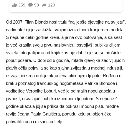
Od 2007. Tilan Blondo nosi titulu “najljepše djevojke na svijetu”,
nadimak koji je zaslužila svojom izuzetnom karijerom modela.
S nepune četiri godine krenula je na ovo putovanje, a sa šest
je već krasila svoju prvu naslovnicu, osvojivši publiku diljem
svijeta fotografijama od kojih zastaje dah koje su se proširile
poput požara. U dobi od 6 godina, mlada djevojka zadivljujućih
plavih očiju pojavila se kao sjajna zvijezda u modnoj industriji,
osvajajući srca dok je okrunjena oličenjem ljepote. Rođena u
braku poznatog francuskog nogometaša Patrika Blondoa i
voditeljice Veronike Loburi, već je od malih nogu zapela u
javnost, osvajajući publiku iznimnom ljepotom. S nepune 4
godine ukazala joj se prilika da pokrasi modnu pistu modne
revije Jeana Paula Gaultiera, ponudu koju su objeručke
prihvatili i ona i njezini roditelji.