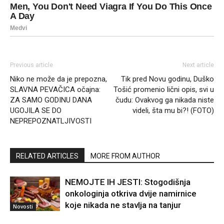
Previous article
Next article
Niko ne može da je prepozna,
Tik pred Novu godinu, Duško
SLAVNA PEVAČICA očajna:
Tošić promenio lični opis, svi u
ZA SAMO GODINU DANA
čudu: Ovakvog ga nikada niste
UGOJILA SE DO
videli, šta mu bi?! (FOTO)
NEPREPOZNATLJIVOSTI
RELATED ARTICLES
MORE FROM AUTHOR
NEMOJTE IH JESTI: Stogodišnja
onkologinja otkriva dvije namirnice
koje nikada ne stavlja na tanjur
Novosti