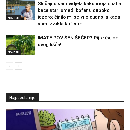
Slučajno sam vidjela kako moja snaha
baca stari smeđi kofer u duboko
jezero; činilo mi se vrlo čudno, a kada
Novosti
sam izvukla kofer iz...
IMATE POVIŠEN ŠEĆER? Pijte čaj od
ovog lišća!
Novosti
Najpopularnije