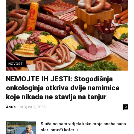
NOVOSTI
NEMOJTE IH JESTI: Stogodišnja
onkologinja otkriva dvije namirnice
koje nikada ne stavlja na tanjur
Asus
-
August 7, 2026
0
Slučajno sam vidjela kako moja snaha baca
stari smeđi kofer u...