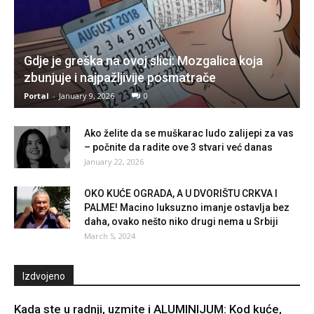
Gdje je greška na ovoj slici: Mozgalica koja
zbunjuje i najpažljivije posmatrače
Portal
-
January 9, 2026
0
Ako želite da se muškarac ludo zalijepi za vas
– počnite da radite ove 3 stvari već danas
January 22, 2026
OKO KUĆE OGRADA, A U DVORIŠTU CRKVA I
PALME! Macino luksuzno imanje ostavlja bez
daha, ovako nešto niko drugi nema u Srbiji
March 5, 2024
Izdvojeno
Kada ste u radnji, uzmite i ALUMINIJUM: Kod kuće,