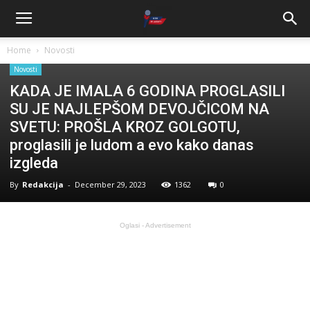
Home
Novosti
Novosti
KADA JE IMALA 6 GODINA PROGLASILI
SU JE NAJLEPŠOM DEVOJČICOM NA
SVETU: PROŠLA KROZ GOLGOTU,
proglasili je ludom a evo kako danas
izgleda
By
Redakcija
-
December 29, 2023
1362
0
Oglasi - Advertisement