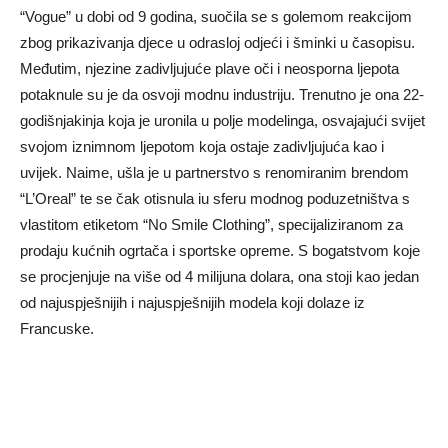
“Vogue” u dobi od 9 godina, suočila se s golemom reakcijom
zbog prikazivanja djece u odrasloj odjeći i šminki u časopisu.
Međutim, njezine zadivljujuće plave oči i neosporna ljepota
potaknule su je da osvoji modnu industriju. Trenutno je ona 22-
godišnjakinja koja je uronila u polje modelinga, osvajajući svijet
svojom iznimnom ljepotom koja ostaje zadivljujuća kao i
uvijek. Naime, ušla je u partnerstvo s renomiranim brendom
“L’Oreal” te se čak otisnula iu sferu modnog poduzetništva s
vlastitom etiketom “No Smile Clothing”, specijaliziranom za
prodaju kućnih ogrtača i sportske opreme. S bogatstvom koje
se procjenjuje na više od 4 milijuna dolara, ona stoji kao jedan
od najuspješnijih i najuspješnijih modela koji dolaze iz
Francuske.