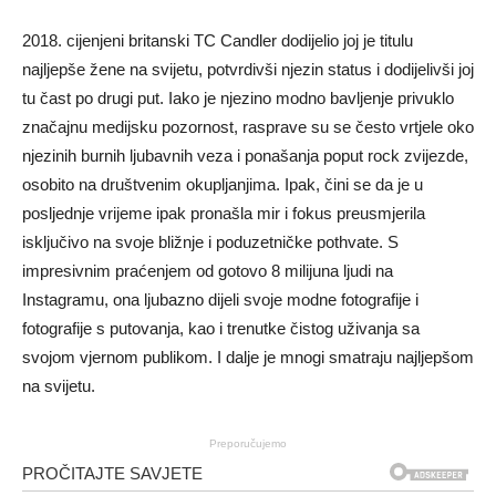
2018. cijenjeni britanski TC Candler dodijelio joj je titulu
najljepše žene na svijetu, potvrdivši njezin status i dodijelivši joj
tu čast po drugi put. Iako je njezino modno bavljenje privuklo
značajnu medijsku pozornost, rasprave su se često vrtjele oko
njezinih burnih ljubavnih veza i ponašanja poput rock zvijezde,
osobito na društvenim okupljanjima. Ipak, čini se da je u
posljednje vrijeme ipak pronašla mir i fokus preusmjerila
isključivo na svoje bližnje i poduzetničke pothvate. S
impresivnim praćenjem od gotovo 8 milijuna ljudi na
Instagramu, ona ljubazno dijeli svoje modne fotografije i
fotografije s putovanja, kao i trenutke čistog uživanja sa
svojom vjernom publikom. I dalje je mnogi smatraju najljepšom
na svijetu.
Preporučujemo