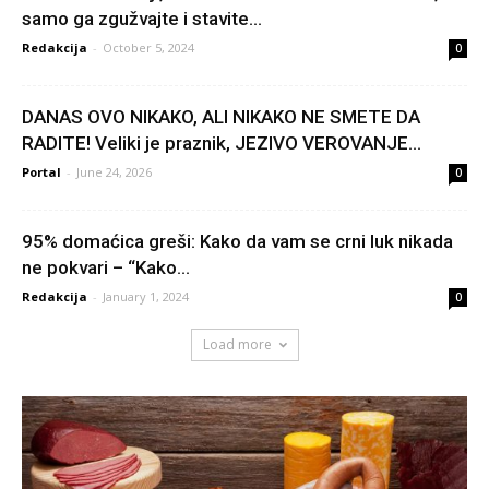
samo ga zgužvajte i stavite...
Redakcija
-
October 5, 2024
0
DANAS OVO NIKAKO, ALI NIKAKO NE SMETE DA
RADITE! Veliki je praznik, JEZIVO VEROVANJE...
Portal
-
June 24, 2026
0
95% domaćica greši: Kako da vam se crni luk nikada
ne pokvari – “Kako...
Redakcija
-
January 1, 2024
0
Load more