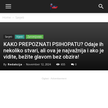
Home
Savjeti
Savjeti
Vijesti
Zanimljivosti
KAKO PREPOZNATI PSIHOPATU? Odaje ih
nekoliko stvari, ali ova je najvažnija i ako je
vidite, bežite glavom bez obzira!
By
Redakcija
-
November 12, 2024
655
0
Oglasi - Advertisement