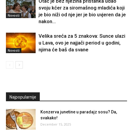
Otac je bez njezina pristanka udao
svoju kćer za siromašnog mladića koji
je bio niži od nje jer je bio uvjeren da je
Novosti
nakon...
Velika sreća za 5 znakova: Sunce ulazi
u Lava, ovo je najjači period u godini,
njima će baš da svane
Novosti
Najpopularnije
Konzerva junetine u paradajz sosu? Da,
svakako!
December 15, 2025