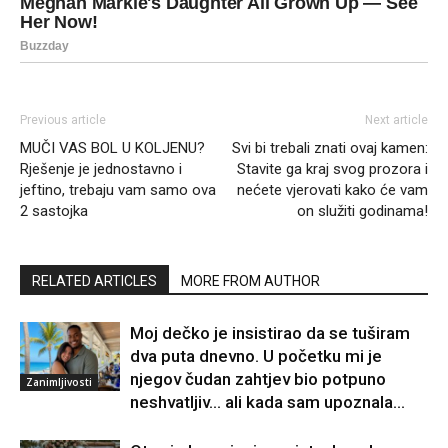
Previous article
Next article
MUČI VAS BOL U KOLJENU?
Svi bi trebali znati ovaj kamen:
Rješenje je jednostavno i
Stavite ga kraj svog prozora i
jeftino, trebaju vam samo ova
nećete vjerovati kako će vam
2 sastojka
on služiti godinama!
RELATED ARTICLES
MORE FROM AUTHOR
Moj dečko je insistirao da se tuširam
dva puta dnevno. U početku mi je
njegov čudan zahtjev bio potpuno
Zanimljivosti
neshvatljiv… ali kada sam upoznala...