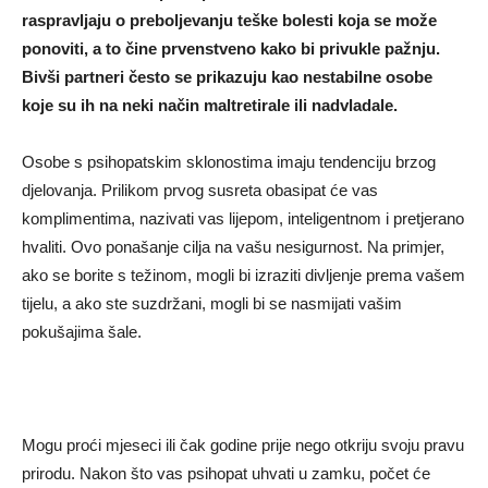
raspravljaju o preboljevanju teške bolesti koja se može
ponoviti, a to čine prvenstveno kako bi privukle pažnju.
Bivši partneri često se prikazuju kao nestabilne osobe
koje su ih na neki način maltretirale ili nadvladale.
Osobe s psihopatskim sklonostima imaju tendenciju brzog
djelovanja. Prilikom prvog susreta obasipat će vas
komplimentima, nazivati ​​vas lijepom, inteligentnom i pretjerano
hvaliti. Ovo ponašanje cilja na vašu nesigurnost. Na primjer,
ako se borite s težinom, mogli bi izraziti divljenje prema vašem
tijelu, a ako ste suzdržani, mogli bi se nasmijati vašim
pokušajima šale.
Mogu proći mjeseci ili čak godine prije nego otkriju svoju pravu
prirodu. Nakon što vas psihopat uhvati u zamku, počet će