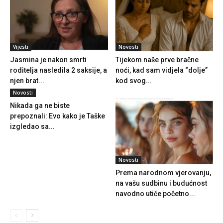
Vijesti
Novosti
Jasmina je nakon smrti
Tijekom naše prve bračne
roditelja nasledila 2 saksije, a
noći, kad sam vidjela “dolje”
njen brat...
kod svog...
Novosti
Nikada ga ne biste
prepoznali: Evo kako je Taške
izgledao sa...
Novosti
Prema narodnom vjerovanju,
na vašu sudbinu i budućnost
navodno utiče početno...