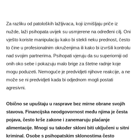
Za razliku od patoloških lažljivaca, koji izmišljaju priče iz
nužde, laži psihopata uvijek su usmjerene na određeni cilj. Oni
vješto koriste manipulaciju kako bi stekli neku prednost, često
to čine u profesionalnim okruženjima ili kako bi izvršili kontrolu
nad svojim partnerima. Psihopati vjeruju da su superiorniji od
onih oko sebe i pokazuju malo brige za štetne radnje koje
mogu poduzeti. Nemoguće je predvidjeti njihove reakcije, a ne
može se ni predvidjeti kada bi odjednom mogli postati
agresivni.
Obično se upuštaju u rasprave bez mirne obrane svojih
stavova. Financijska neodgovornost među njima je česta
pojava, često krše zakone i zanemaruju plaćanje
alimentacije. Mnogi su također skloni biti uključeni u sitni
kriminal. Osobe s psihopatskim sklonostima često