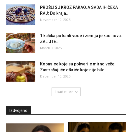
PROŠLI SU KROZ PAKAO, A SADA IH ČEKA
RAJ: Do kraja...
November 12, 2025
1 kašika po kanti vode i zemlja je kao nova:
ZALIJTE...
March 3, 2025
Kobasice koje su pokvarile mirno veče:
Zastrašujuće otkriće koje nije bilo...
December 10, 2025
Load more
Izdvojeno