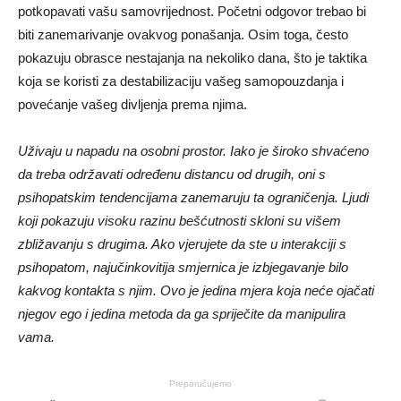
potkopavati vašu samovrijednost. Početni odgovor trebao bi
biti zanemarivanje ovakvog ponašanja. Osim toga, često
pokazuju obrasce nestajanja na nekoliko dana, što je taktika
koja se koristi za destabilizaciju vašeg samopouzdanja i
povećanje vašeg divljenja prema njima.
Uživaju u napadu na osobni prostor. Iako je široko shvaćeno
da treba održavati određenu distancu od drugih, oni s
psihopatskim tendencijama zanemaruju ta ograničenja. Ljudi
koji pokazuju visoku razinu bešćutnosti skloni su višem
zbližavanju s drugima. Ako vjerujete da ste u interakciji s
psihopatom, najučinkovitija smjernica je izbjegavanje bilo
kakvog kontakta s njim. Ovo je jedina mjera koja neće ojačati
njegov ego i jedina metoda da ga spriječite da manipulira
vama.
Preporučujemo