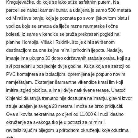
Kragujevačke, do koje se lako stiže asfaltnim putem. Na
parceli se nalazi kameni bunar, a udaljena je samo 500 metara
od Miraševe banje, koja je poznata po svom ljekovitom blatu i
vodi za koje se smatra da liječe razne reumatske i očne
bolesti. Iz same vikendice se pruža prekrasan pogled na
planine Homolje, Višak i Rudnik, što je čini savršenom
destinacijom za one željne mira i prirodnih ljepota. Nadalje,
imanje ima ukupno 30 dobro održavanih stabala oraha, koji su
svi posađeni u posljednje dvije godine. Kuća koja se sastoji od
PVC kontejnera sa izolacijom, opremljena je potpuno novim
namještajem. Eksterijer šarmantne vikendice krasi lim koji
imitira izgled pločica, a ima i dvije natkrivene terase. Unatoč
činjenici da struja trenutno nije dostupna na imanju, glavni izvor
struje udaljen je svega 20 metara i može se brzo priključiti.
Ova slikovita nekretnina po cijeni od 11.000 € i nudi idealno
okruženje za svakoga tko je u potrazi za mirnim i
revitalizirajućim bijegom u prirodnom okruženju koje oduzima