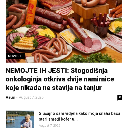
NOVOSTI
NEMOJTE IH JESTI: Stogodišnja
onkologinja otkriva dvije namirnice
koje nikada ne stavlja na tanjur
Asus
-
August 7, 2026
0
Slučajno sam vidjela kako moja snaha baca
stari smeđi kofer u...
August 7, 2026