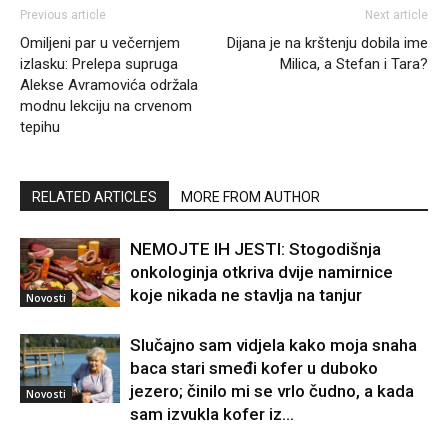
Previous article
Next article
Omiljeni par u večernjem
Dijana je na krštenju dobila ime
izlasku: Prelepa supruga
Milica, a Stefan i Tara?
Alekse Avramovića održala
modnu lekciju na crvenom
tepihu
RELATED ARTICLES
MORE FROM AUTHOR
NEMOJTE IH JESTI: Stogodišnja
onkologinja otkriva dvije namirnice
koje nikada ne stavlja na tanjur
Novosti
Slučajno sam vidjela kako moja snaha
baca stari smeđi kofer u duboko
jezero; činilo mi se vrlo čudno, a kada
Novosti
sam izvukla kofer iz...