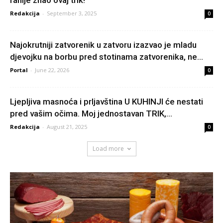
ranije znao ovaj trik!
Redakcija
-
September 3, 2025
0
Najokrutniji zatvorenik u zatvoru izazvao je mladu
djevojku na borbu pred stotinama zatvorenika, ne...
Portal
-
June 22, 2026
0
Ljepljiva masnoća i prljavština U KUHINJI će nestati
pred vašim očima. Moj jednostavan TRIK,...
Redakcija
-
August 21, 2025
0
Load more