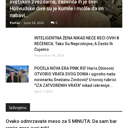
svetskim zvezdama, zasenila ih je sve:
Holivudske dive su je kumile i molile da im
nabavi...
Portal
-
June 24, 2026
0
INTELIGENTNA ŽENA NIKAD NEĆE REĆI OVIH 8
REČENICA: Tako Su Nepristojne, A Često Ih
Čujemo
November 18, 2024
POČELA NOVA ERA PINK.RS! Haris Džinović
OTVORIO VRATA SVOG DOMA i ugostio našu
novinarku Snežanu Zindović! U novoj rubrici
”IZA ZATVORENIH VRATA” nikad iskrenije...
April 7, 2024
Izdvojeno
Ovako odmrzavate meso za 5 MINUTA: Da sam bar