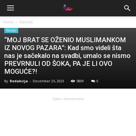
Home
Novosti
Novosti
“MOJ BRAT SE OŽENIO MUSLIMANKOM
IZ NOVOG PAZARA”: Kad smo videli šta
nas je sačekalo na svadbi, umalo se nismo
PREVRNULI OD ŠOKA, PA JE LI OVO
MOGUĆE?!
By
Redakcija
-
December 25, 2023
5809
0
Oglasi - Advertisement