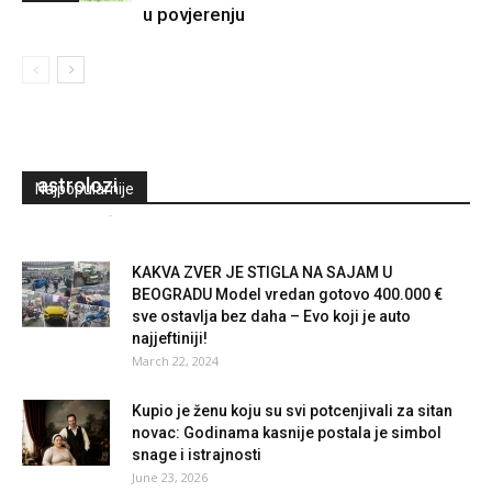
u povjerenju
Ovo će biti najsretniji znak u 2025. godini:
Dobija šansu koju čeka 12 godina, pišu
astrolozi
Najpopularnije
Redakcija
-
December 30, 2024
0
KAKVA ZVER JE STIGLA NA SAJAM U
BEOGRADU Model vredan gotovo 400.000 €
sve ostavlja bez daha – Evo koji je auto
najjeftiniji!
March 22, 2024
Kupio je ženu koju su svi potcenjivali za sitan
novac: Godinama kasnije postala je simbol
snage i istrajnosti
June 23, 2026