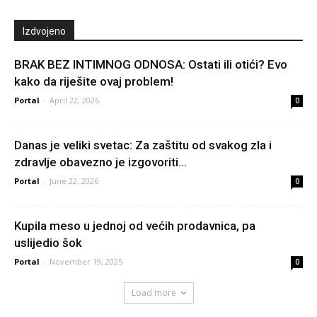
Izdvojeno
BRAK BEZ INTIMNOG ODNOSA: Ostati ili otići? Evo
kako da riješite ovaj problem!
Portal
-
April 22, 2026
0
Danas je veliki svetac: Za zaštitu od svakog zla i
zdravlje obavezno je izgovoriti...
Portal
-
June 22, 2026
0
Kupila meso u jednoj od većih prodavnica, pa
uslijedio šok
Portal
-
November 19, 2025
0
Load more