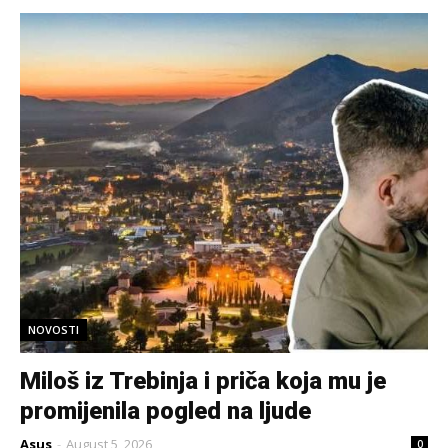
NOVOSTI
Miloš iz Trebinja i priča koja mu je
promijenila pogled na ljude
Asus
-
August 5, 2026
0