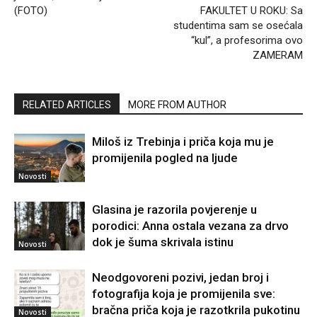
(FOTO)
FAKULTET U ROKU: Sa
studentima sam se osećala
“kul”, a profesorima ovo
ZAMERAM
RELATED ARTICLES
MORE FROM AUTHOR
Miloš iz Trebinja i priča koja mu je
promijenila pogled na ljude
Novosti
Glasina je razorila povjerenje u
porodici: Anna ostala vezana za drvo
dok je šuma skrivala istinu
Novosti
Neodgovoreni pozivi, jedan broj i
fotografija koja je promijenila sve:
bračna priča koja je razotkrila pukotinu
Novosti