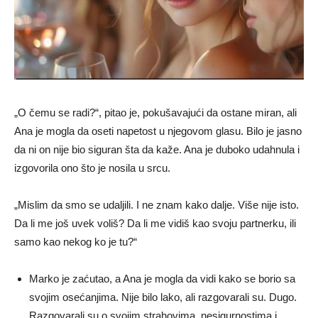
„O čemu se radi?“, pitao je, pokušavajući da ostane miran, ali
Ana je mogla da oseti napetost u njegovom glasu. Bilo je jasno
da ni on nije bio siguran šta da kaže. Ana je duboko udahnula i
izgovorila ono što je nosila u srcu.
„Mislim da smo se udaljili. I ne znam kako dalje. Više nije isto.
Da li me još uvek voliš? Da li me vidiš kao svoju partnerku, ili
samo kao nekog ko je tu?“
Marko je zaćutao, a Ana je mogla da vidi kako se borio sa
svojim osećanjima. Nije bilo lako, ali razgovarali su. Dugo.
Razgovarali su o svojim strahovima, nesigurnostima i