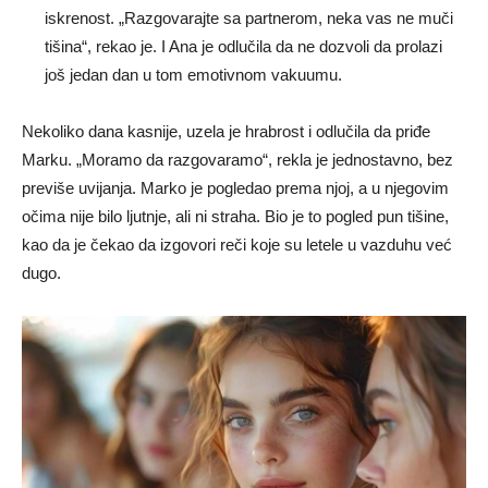
iskrenost. „Razgovarajte sa partnerom, neka vas ne muči
tišina“, rekao je. I Ana je odlučila da ne dozvoli da prolazi
još jedan dan u tom emotivnom vakuumu.
Nekoliko dana kasnije, uzela je hrabrost i odlučila da priđe
Marku. „Moramo da razgovaramo“, rekla je jednostavno, bez
previše uvijanja. Marko je pogledao prema njoj, a u njegovim
očima nije bilo ljutnje, ali ni straha. Bio je to pogled pun tišine,
kao da je čekao da izgovori reči koje su letele u vazduhu već
dugo.