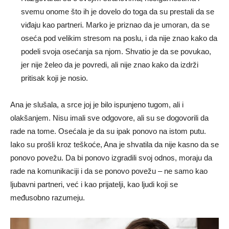
svemu onome što ih je dovelo do toga da su prestali da se
viđaju kao partneri. Marko je priznao da je umoran, da se
oseća pod velikim stresom na poslu, i da nije znao kako da
podeli svoja osećanja sa njom. Shvatio je da se povukao,
jer nije želeo da je povredi, ali nije znao kako da izdrži
pritisak koji je nosio.
Ana je slušala, a srce joj je bilo ispunjeno tugom, ali i
olakšanjem. Nisu imali sve odgovore, ali su se dogovorili da
rade na tome. Osećala je da su ipak ponovo na istom putu.
Iako su prošli kroz teškoće, Ana je shvatila da nije kasno da se
ponovo povežu. Da bi ponovo izgradili svoj odnos, moraju da
rade na komunikaciji i da se ponovo povežu – ne samo kao
ljubavni partneri, već i kao prijatelji, kao ljudi koji se
međusobno razumeju.