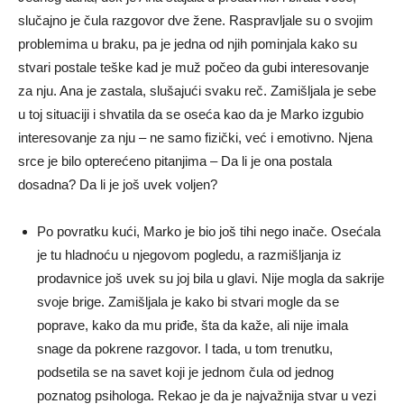
slučajno je čula razgovor dve žene. Raspravljale su o svojim
problemima u braku, pa je jedna od njih pominjala kako su
stvari postale teške kad je muž počeo da gubi interesovanje
za nju. Ana je zastala, slušajući svaku reč. Zamišljala je sebe
u toj situaciji i shvatila da se oseća kao da je Marko izgubio
interesovanje za nju – ne samo fizički, već i emotivno. Njena
srce je bilo opterećeno pitanjima – Da li je ona postala
dosadna? Da li je još uvek voljen?
Po povratku kući, Marko je bio još tihi nego inače. Osećala
je tu hladnoću u njegovom pogledu, a razmišljanja iz
prodavnice još uvek su joj bila u glavi. Nije mogla da sakrije
svoje brige. Zamišljala je kako bi stvari mogle da se
poprave, kako da mu priđe, šta da kaže, ali nije imala
snage da pokrene razgovor. I tada, u tom trenutku,
podsetila se na savet koji je jednom čula od jednog
poznatog psihologa. Rekao je da je najvažnija stvar u vezi