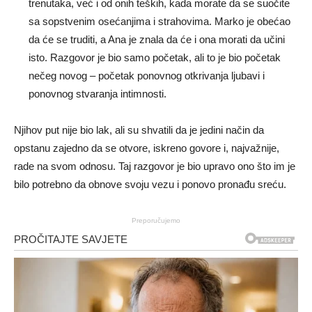
trenutaka, već i od onih teških, kada morate da se suočite
sa sopstvenim osećanjima i strahovima. Marko je obećao
da će se truditi, a Ana je znala da će i ona morati da učini
isto. Razgovor je bio samo početak, ali to je bio početak
nečeg novog – početak ponovnog otkrivanja ljubavi i
ponovnog stvaranja intimnosti.
Njihov put nije bio lak, ali su shvatili da je jedini način da
opstanu zajedno da se otvore, iskreno govore i, najvažnije,
rade na svom odnosu. Taj razgovor je bio upravo ono što im je
bilo potrebno da obnove svoju vezu i ponovo pronađu sreću.
Preporučujemo