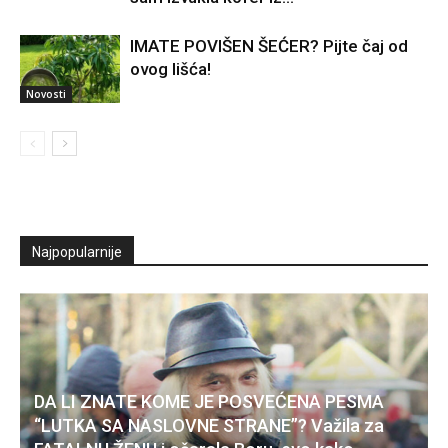
IMATE POVIŠEN ŠEĆER? Pijte čaj od
ovog lišća!
Novosti
Najpopularnije
DA LI ZNATE KOME JE POSVEĆENA PESMA
“LUTKA SA NASLOVNE STRANE”? Važila za