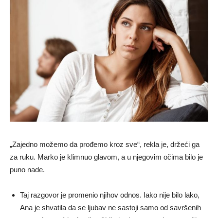
„Zajedno možemo da prođemo kroz sve“, rekla je, držeći ga
za ruku. Marko je klimnuo glavom, a u njegovim očima bilo je
puno nade.
Taj razgovor je promenio njihov odnos. Iako nije bilo lako,
Ana je shvatila da se ljubav ne sastoji samo od savršenih