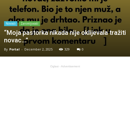
Novosti
Zanimljivosti
“Moja pastorka nikada nije oklijevala tražiti
novac…”
By
Portal
-
December 2, 2025
329
0
Oglasi - Advertisement