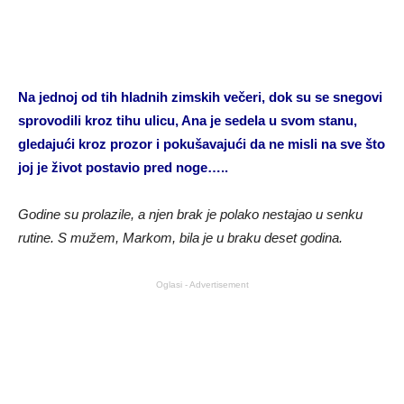
Na jednoj od tih hladnih zimskih večeri, dok su se snegovi
sprovodili kroz tihu ulicu, Ana je sedela u svom stanu,
gledajući kroz prozor i pokušavajući da ne misli na sve što
joj je život postavio pred noge…..
Godine su prolazile, a njen brak je polako nestajao u senku
rutine. S mužem, Markom, bila je u braku deset godina.
Oglasi - Advertisement