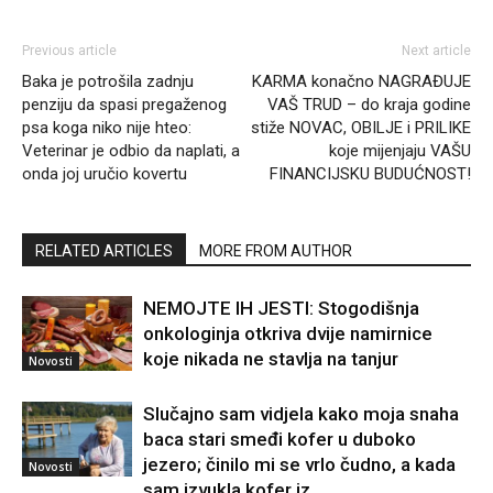
Previous article
Next article
Baka je potrošila zadnju
KARMA konačno NAGRAĐUJE
penziju da spasi pregaženog
VAŠ TRUD – do kraja godine
psa koga niko nije hteo:
stiže NOVAC, OBILJE i PRILIKE
Veterinar je odbio da naplati, a
koje mijenjaju VAŠU
onda joj uručio kovertu
FINANCIJSKU BUDUĆNOST!
RELATED ARTICLES
MORE FROM AUTHOR
NEMOJTE IH JESTI: Stogodišnja
onkologinja otkriva dvije namirnice
koje nikada ne stavlja na tanjur
Novosti
Slučajno sam vidjela kako moja snaha
baca stari smeđi kofer u duboko
jezero; činilo mi se vrlo čudno, a kada
Novosti
sam izvukla kofer iz...