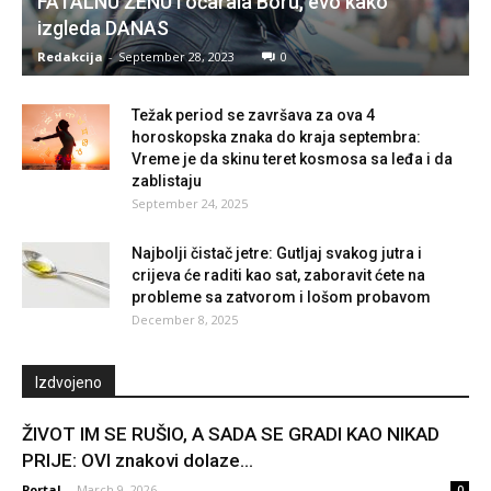
FATALNU ŽENU i očarala Boru, evo kako
izgleda DANAS
Redakcija
-
September 28, 2023
0
Težak period se završava za ova 4
horoskopska znaka do kraja septembra:
Vreme je da skinu teret kosmosa sa leđa i da
zablistaju
September 24, 2025
Najbolji čistač jetre: Gutljaj svakog jutra i
crijeva će raditi kao sat, zaboravit ćete na
probleme sa zatvorom i lošom probavom
December 8, 2025
Izdvojeno
ŽIVOT IM SE RUŠIO, A SADA SE GRADI KAO NIKAD
PRIJE: OVI znakovi dolaze...
Portal
-
March 9, 2026
0