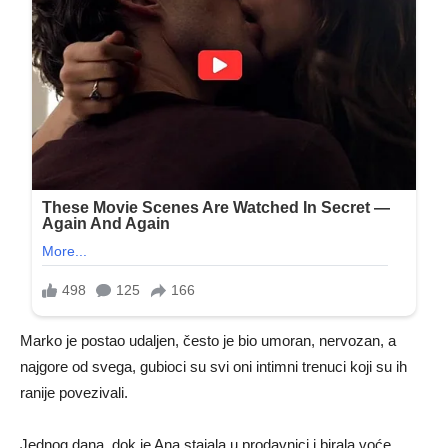
Marko je postao udaljen, često je bio umoran, nervozan, a
najgore od svega, gubioci su svi oni intimni trenuci koji su ih
ranije povezivali.
Jednog dana, dok je Ana stajala u prodavnici i birala voće,