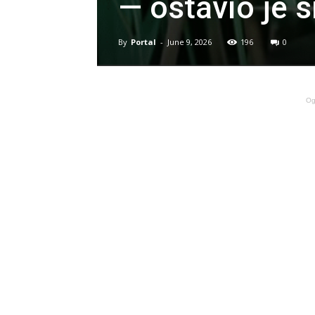
— ostavio je 
By
Portal
-
June 9, 2026
196
0
Og