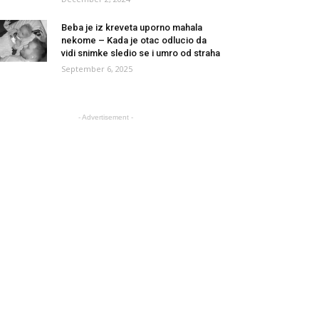
Beba je iz kreveta uporno mahala
nekome – Kada je otac odlucio da
vidi snimke sledio se i umro od straha
September 6, 2025
- Advertisement -