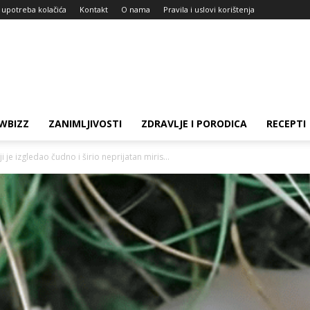
i upotreba kolačića
Kontakt
O nama
Pravila i uslovi korištenja
WBIZZ
ZANIMLJIVOSTI
ZDRAVLJE I PORODICA
RECEPTI
 je izgledao čudno i širio neprijatan miris...