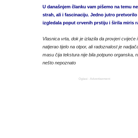
U današnjem članku vam pišemo na temu neoč
strah, ali i fascinaciju. Jedno jutro pretvori
izgledala poput crvenih prstiju i širila miris
Vlasnica vrta, dok je izlazila da provjeri cvijeć
natjerao tijelo na otpor, ali radoznalost je nadj
masu čija tekstura nije bila potpuno organska, nit
nešto nepoznato
Oglasi - Advertisement