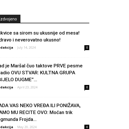
Izdvojeno
ikvice sa sirom su ukusnije od mesa!
dravo i neverovatno ukusno!
dakcija
-
July 14, 2024
0
ad je Maršal čuo taktove PRVE pesme
radio OVU STVAR: KULTNA GRUPA
BIJELO DUGME”...
dakcija
-
April 23, 2024
0
ADA VAS NEKO VREĐA ILI PONIŽAVA,
AMO MU RECITE OVO: Moćan trik
igmunda Frojda...
dakcija
-
May 20, 2024
0