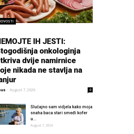
NOVOSTI
EMOJTE IH JESTI:
togodišnja onkologinja
tkriva dvije namirnice
oje nikada ne stavlja na
anjur
sus
-
August 7, 2026
0
Slučajno sam vidjela kako moja
snaha baca stari smeđi kofer
u...
August 7, 2026