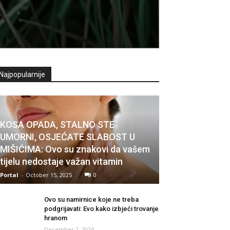
Najpopularnije
KOSA OPADA, STALNO STE
UMORNI, OSJEĆATE SLABOST U
MIŠIĆIMA: Ovo su znakovi da vašem
tijelu nedostaje važan vitamin
Portal
-
October 15, 2025
0
Ovo su namirnice koje ne treba
podgrijavati: Evo kako izbjeći trovanje
hranom
December 2, 2024