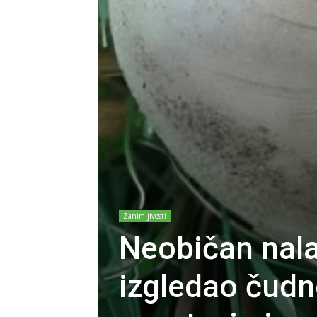
Zanimljivosti
Neobičan nalaz
izgledao čudno