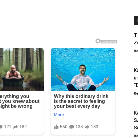
T
Z
Re
K
u
“
Re
K
S
S
Re