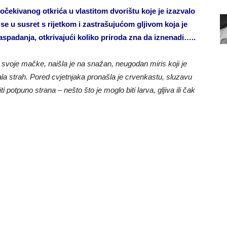
ekivanog otkrića u vlastitom dvorištu koje je izazvalo
lo se u susret s rijetkom i zastrašujućom gljivom koja je
 raspadanja, otkrivajući koliko priroda zna da iznenadi…..
e i svoje mačke, naišla je na snažan, neugodan miris koji je
ačala strah. Pored cvjetnjaka pronašla je crvenkastu, sluzavu
i potpuno strana – nešto što je moglo biti larva, gljiva ili čak