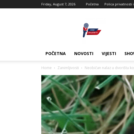
Friday, August 7, 2026
Početna
Polica privatnosti 
USK
vijesti
POČETNA
NOVOSTI
VIJESTI
SHO
Home
Zanimljivosti
Neobičan nalaz u dvorištu koji