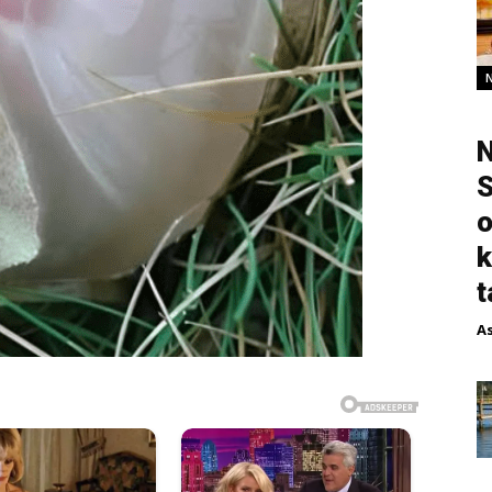
N
S
o
k
t
A