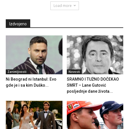
Load more
Izdvojeno
Zanimljivosti
Novosti
Ni Beograd ni Istanbul: Evo
SRAMNO I TUŽNO DOČEKAO
gde je i sa kim Duško...
SMRT – Lane Gutović
posljednje dane života...