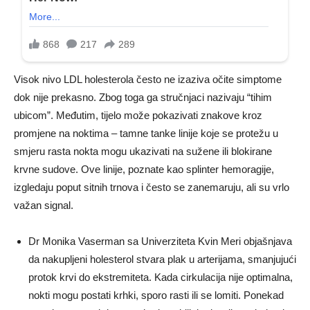
Visok nivo LDL holesterola često ne izaziva očite simptome
dok nije prekasno. Zbog toga ga stručnjaci nazivaju “tihim
ubicom”. Međutim, tijelo može pokazivati znakove kroz
promjene na noktima – tamne tanke linije koje se protežu u
smjeru rasta nokta mogu ukazivati na sužene ili blokirane
krvne sudove. Ove linije, poznate kao splinter hemoragije,
izgledaju poput sitnih trnova i često se zanemaruju, ali su vrlo
važan signal.
Dr Monika Vaserman sa Univerziteta Kvin Meri objašnjava
da nakupljeni holesterol stvara plak u arterijama, smanjujući
protok krvi do ekstremiteta. Kada cirkulacija nije optimalna,
nokti mogu postati krhki, sporo rasti ili se lomiti. Ponekad