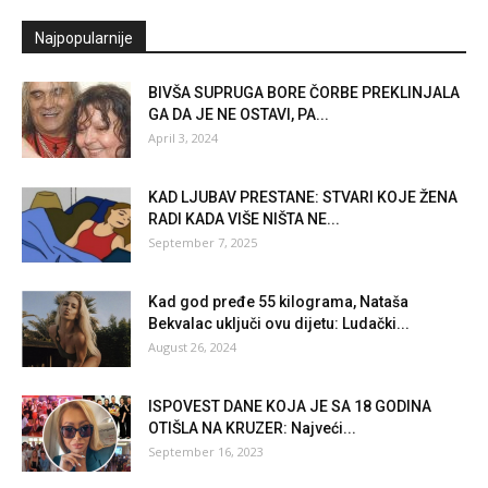
Najpopularnije
BIVŠA SUPRUGA BORE ČORBE PREKLINJALA
GA DA JE NE OSTAVI, PA...
April 3, 2024
KAD LJUBAV PRESTANE: STVARI KOJE ŽENA
RADI KADA VIŠE NIŠTA NE...
September 7, 2025
Kad god pređe 55 kilograma, Nataša
Bekvalac uključi ovu dijetu: Ludački...
August 26, 2024
ISPOVEST DANE KOJA JE SA 18 GODINA
OTIŠLA NA KRUZER: Najveći...
September 16, 2023