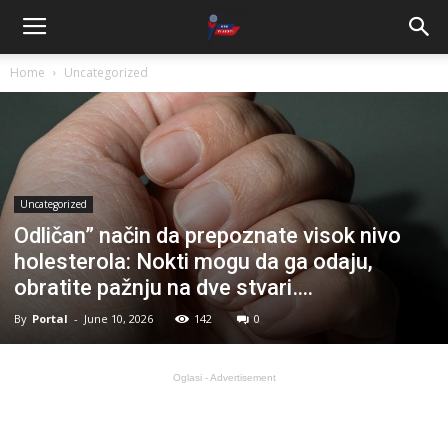
Home
Uncategorized
Uncategorized
Odličan” način da prepoznate visok nivo
holesterola: Nokti mogu da ga odaju,
obratite pažnju na dve stvari….
By
Portal
-
June 10, 2026
142
0
Oglasi - Advertisement