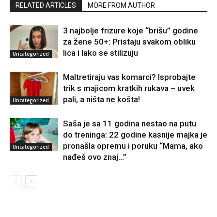
RELATED ARTICLES
MORE FROM AUTHOR
3 najbolje frizure koje “brišu” godine
za žene 50+: Pristaju svakom obliku
lica i lako se stilizuju
Uncategorized
Maltretiraju vas komarci? Isprobajte
trik s majicom kratkih rukava – uvek
pali, a ništa ne košta!
Uncategorized
Saša je sa 11 godina nestao na putu
do treninga: 22 godine kasnije majka je
pronašla opremu i poruku “Mama, ako
Uncategorized
nađeš ovo znaj…”