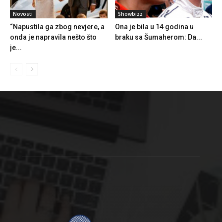
Novosti
Showbizz
“Napustila ga zbog nevjere, a
Ona je bila u 14 godina u
onda je napravila nešto što
braku sa Šumaherom: Da...
je...