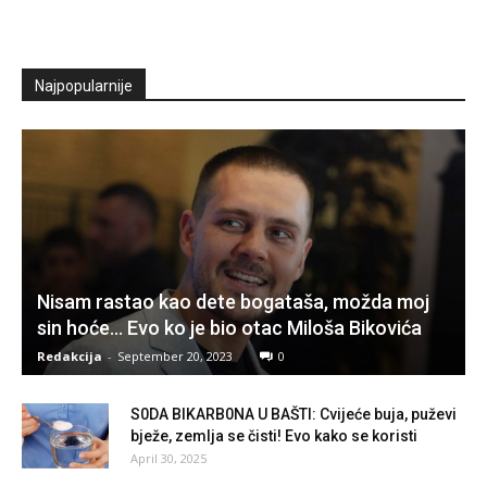
Najpopularnije
Nisam rastao kao dete bogataša, možda moj
sin hoće… Evo ko je bio otac Miloša Bikovića
Redakcija
-
September 20, 2023
0
S0DA BIKARB0NA U BAŠTI: Cvijeće buja, puževi
bježe, zemlja se čisti! Evo kako se koristi
April 30, 2025