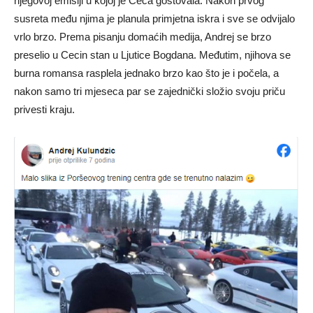
njegovoj emisiji u kojoj je Ceca gostovala. Nakon prvog
susreta među njima je planula primjetna iskra i sve se odvijalo
vrlo brzo. Prema pisanju domaćih medija, Andrej se brzo
preselio u Cecin stan u Ljutice Bogdana. Međutim, njihova se
burna romansa rasplela jednako brzo kao što je i počela, a
nakon samo tri mjeseca par se zajednički složio svoju priču
privesti kraju.