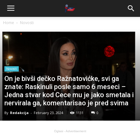
Home
Novosti
Novosti
On je bivši dečko Ražnatovićke, svi ga
znate: Raskinuli posle samo 6 meseci –
Jedna stvar kod Cece mu je jako smetala i
nervirala ga, komentarisao je pred svima
By
Redakcija
-
February 23, 2024
1131
0
Oglasi - Advertisement