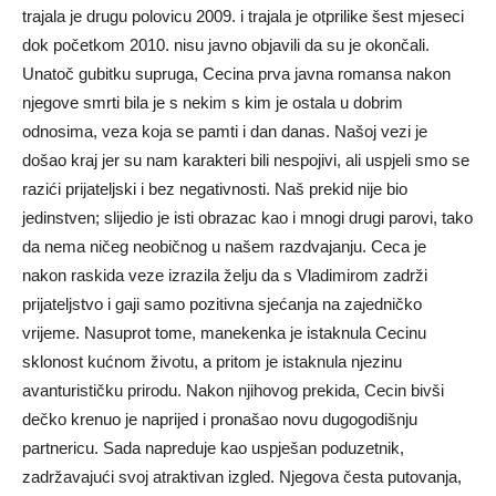
trajala je drugu polovicu 2009. i trajala je otprilike šest mjeseci
dok početkom 2010. nisu javno objavili da su je okončali.
Unatoč gubitku supruga, Cecina prva javna romansa nakon
njegove smrti bila je s nekim s kim je ostala u dobrim
odnosima, veza koja se pamti i dan danas. Našoj vezi je
došao kraj jer su nam karakteri bili nespojivi, ali uspjeli smo se
razići prijateljski i bez negativnosti. Naš prekid nije bio
jedinstven; slijedio je isti obrazac kao i mnogi drugi parovi, tako
da nema ničeg neobičnog u našem razdvajanju. Ceca je
nakon raskida veze izrazila želju da s Vladimirom zadrži
prijateljstvo i gaji samo pozitivna sjećanja na zajedničko
vrijeme. Nasuprot tome, manekenka je istaknula Cecinu
sklonost kućnom životu, a pritom je istaknula njezinu
avanturističku prirodu. Nakon njihovog prekida, Cecin bivši
dečko krenuo je naprijed i pronašao novu dugogodišnju
partnericu. Sada napreduje kao uspješan poduzetnik,
zadržavajući svoj atraktivan izgled. Njegova česta putovanja,