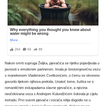
Nakon smrti supruga Željka, pjevačica se rijetko pojavljivala u
javnosti s emotivnim partnerom. Imala je šestomjesečnu vezu
s manekenom Vladimirom Cvetkovićem, o čemu se otvoreno
govorilo tijekom njihova prekida. Unatoč tome, šuška se o
romantičnim eskapadama slavne pjevačice, a njezina
neočekivana veza s Andrejom Kulundžićem šokirala je cijelu
estradu. Prvi susret pjevača i vozača relija dogodio se u