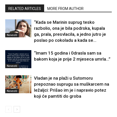
RELATED ARTICLES
MORE FROM AUTHOR
“Kada se Marinin suprug tesko
razbolio, ona je bila podrska, kupala
ga, prala, presvlacila, a jedno jutro je
Novosti
poslao po cokoladu a kada se...
“Imam 15 godina i 0drasla sam sa
bakom koja je prije 2 mjeseca umrla…”
Novosti
Vladan je na plaži u Sutomoru
prepoznao suprugu sa muškarcem na
ležaljci: Prišao im je i napravio potez
Novosti
koji će pamtiti do groba