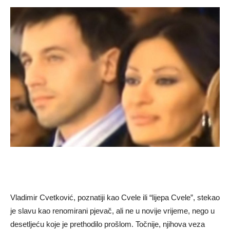
Vladimir Cvetković, poznatiji kao Cvele ili “lijepa Cvele”, stekao
je slavu kao renomirani pjevač, ali ne u novije vrijeme, nego u
desetljeću koje je prethodilo prošlom. Točnije, njihova veza