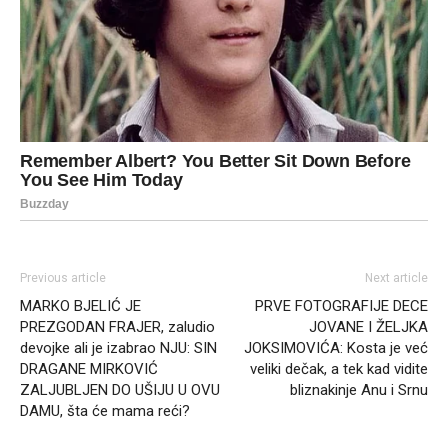
Previous article
Next article
MARKO BJELIĆ JE
PRVE FOTOGRAFIJE DECE
PREZGODAN FRAJER, zaludio
JOVANE I ŽELJKA
devojke ali je izabrao NJU: SIN
JOKSIMOVIĆA: Kosta je već
DRAGANE MIRKOVIĆ
veliki dečak, a tek kad vidite
ZALJUBLJEN DO UŠIJU U OVU
bliznakinje Anu i Srnu
DAMU, šta će mama reći?