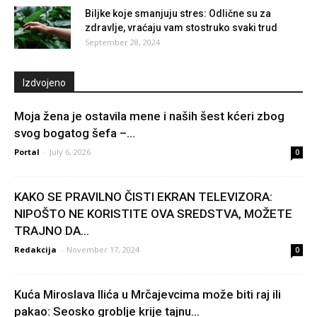
Biljke koje smanjuju stres: Odlične su za
zdravlje, vraćaju vam stostruko svaki trud
September 28, 2024
Izdvojeno
Moja žena je ostavila mene i naših šest kćeri zbog
svog bogatog šefa –...
Portal
-
July 6, 2026
0
KAKO SE PRAVILNO ČISTI EKRAN TELEVIZORA:
NIPOŠTO NE KORISTITE OVA SREDSTVA, MOŽETE
TRAJNO DA...
Redakcija
-
November 17, 2024
0
Kuća Miroslava Ilića u Mrčajevcima može biti raj ili
pakao: Seosko groblje krije tajnu...