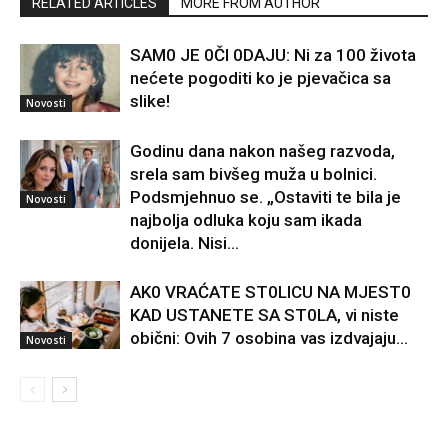
RELATED ARTICLES
MORE FROM AUTHOR
SAM0 JE 0Čl 0DAJU: Ni za 100 života
nećete pogoditi ko je pjevačica sa
slike!
Novosti
Godinu dana nakon našeg razvoda,
srela sam bivšeg muža u bolnici.
Podsmjehnuo se. „Ostaviti te bila je
Novosti
najbolja odluka koju sam ikada
donijela. Nisi...
AK0 VRAĆATE ST0LlCU NA MJEST0
KAD USTANETE SA ST0LA, vi niste
obični: Ovih 7 osobina vas izdvajaju…
Novosti