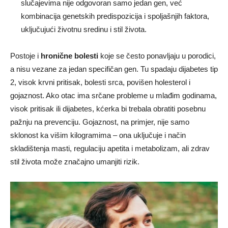
slučajevima nije odgovoran samo jedan gen, već
kombinacija genetskih predispozicija i spoljašnjih faktora,
uključujući životnu sredinu i stil života.
Postoje i
hronične bolesti
koje se često ponavljaju u porodici,
a nisu vezane za jedan specifičan gen. Tu spadaju dijabetes tip
2, visok krvni pritisak, bolesti srca, povišen holesterol i
gojaznost. Ako otac ima srčane probleme u mlađim godinama,
visok pritisak ili dijabetes, kćerka bi trebala obratiti posebnu
pažnju na prevenciju. Gojaznost, na primjer, nije samo
sklonost ka višim kilogramima – ona uključuje i način
skladištenja masti, regulaciju apetita i metabolizam, ali zdrav
stil života može značajno umanjiti rizik.