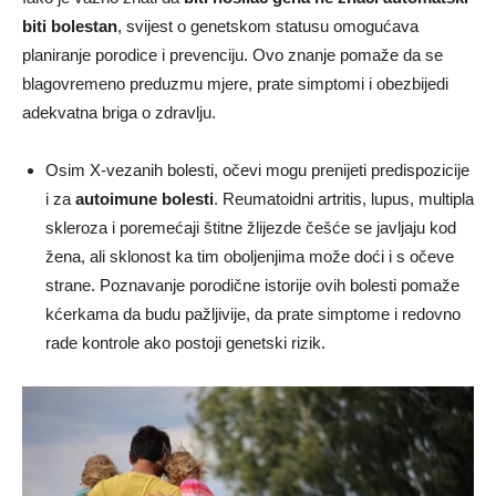
biti bolestan
, svijest o genetskom statusu omogućava
planiranje porodice i prevenciju. Ovo znanje pomaže da se
blagovremeno preduzmu mjere, prate simptomi i obezbijedi
adekvatna briga o zdravlju.
Osim X-vezanih bolesti, očevi mogu prenijeti predispozicije
i za
autoimune bolesti
. Reumatoidni artritis, lupus, multipla
skleroza i poremećaji štitne žlijezde češće se javljaju kod
žena, ali sklonost ka tim oboljenjima može doći i s očeve
strane. Poznavanje porodične istorije ovih bolesti pomaže
kćerkama da budu pažljivije, da prate simptome i redovno
rade kontrole ako postoji genetski rizik.