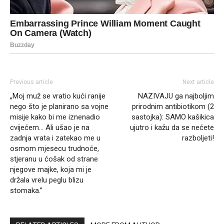
Previous article
Next article
„Moj muž se vratio kući ranije
NAZIVAJU ga najboljim
nego što je planirano sa vojne
prirodnim antibiotikom (2
misije kako bi me iznenadio
sastojka): SAMO kašikica
cvijećem… Ali ušao je na
ujutro i kažu da se nećete
zadnja vrata i zatekao me u
razboljeti!
osmom mjesecu trudnoće,
stjeranu u ćošak od strane
njegove majke, koja mi je
držala vrelu peglu blizu
stomaka.”