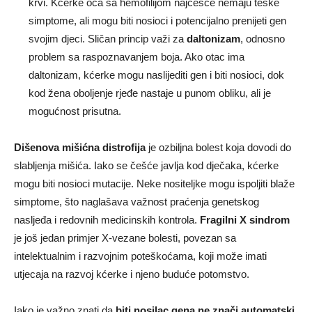
krvi. Kćerke oca sa hemofilijom najčešće nemaju teške
simptome, ali mogu biti nosioci i potencijalno prenijeti gen
svojim djeci. Sličan princip važi za
daltonizam
, odnosno
problem sa raspoznavanjem boja. Ako otac ima
daltonizam, kćerke mogu naslijediti gen i biti nosioci, dok
kod žena oboljenje rjeđe nastaje u punom obliku, ali je
mogućnost prisutna.
Dišenova mišićna distrofija
je ozbiljna bolest koja dovodi do
slabljenja mišića. Iako se češće javlja kod dječaka, kćerke
mogu biti nosioci mutacije. Neke nositeljke mogu ispoljiti blaže
simptome, što naglašava važnost praćenja genetskog
nasljeđa i redovnih medicinskih kontrola.
Fragilni X sindrom
je još jedan primjer X-vezane bolesti, povezan sa
intelektualnim i razvojnim poteškoćama, koji može imati
utjecaja na razvoj kćerke i njeno buduće potomstvo.
Iako je važno znati da
biti nosilac gena ne znači automatski