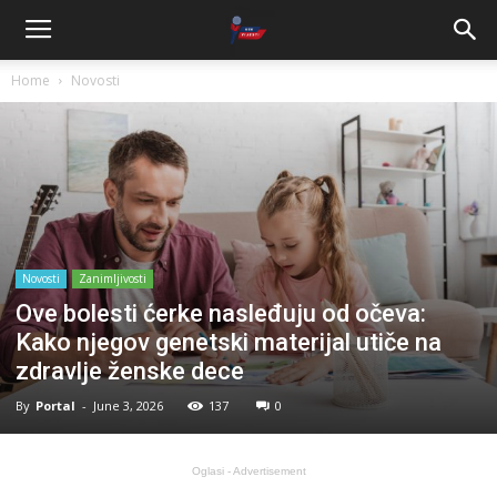
Home
Novosti
Novosti
Zanimljivosti
Ove bolesti ćerke nasleđuju od očeva:
Kako njegov genetski materijal utiče na
zdravlje ženske dece
By
Portal
-
June 3, 2026
137
0
Oglasi - Advertisement