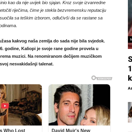
inio kao da nije uvijek bio sjajan. Kroz svoje izvanredne
točiti riječima, čime je stekla bezvremensku reputaciju
 suočila sa teškim izborom, odlučivši da se rastane sa
godinama.
 užasa kakvog naša zemlja do sada nije bila svjedok.
 godine, Kaliopi je svoje rane godine provela u
v prema muzici. Na renomiranom dečijem muzičkom
S
 svoj nesvakidašnji talenat.
1
k
A