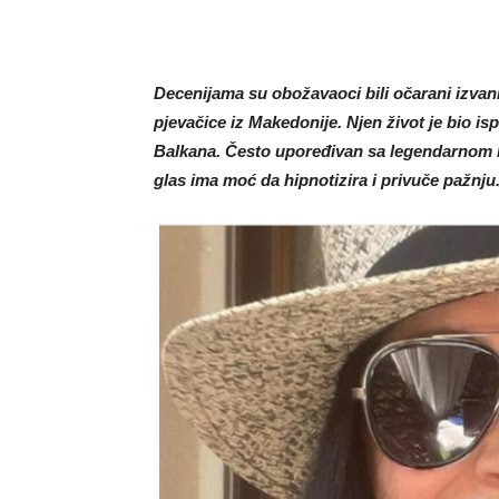
Decenijama su obožavaoci bili očarani izva
pjevačice iz Makedonije. Njen život je bio i
Balkana. Često upoređivan sa legendarnom Ma
glas ima moć da hipnotizira i privuče pažnju