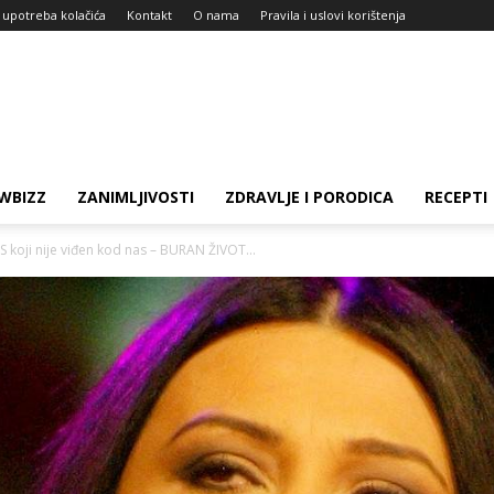
i upotreba kolačića
Kontakt
O nama
Pravila i uslovi korištenja
WBIZZ
ZANIMLJIVOSTI
ZDRAVLJE I PORODICA
RECEPTI
oji nije viđen kod nas – BURAN ŽIVOT...