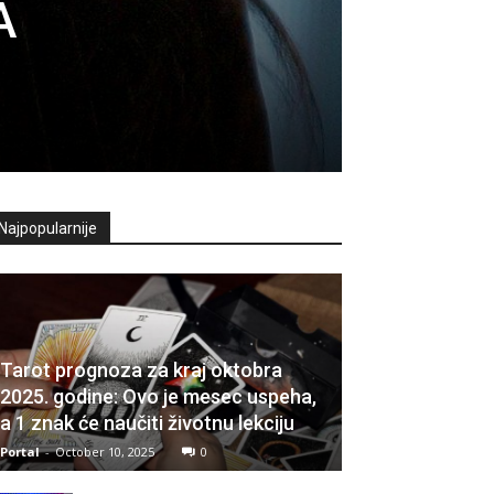
A
Najpopularnije
Tarot prognoza za kraj oktobra
2025. godine: Ovo je mesec uspeha,
a 1 znak će naučiti životnu lekciju
Portal
-
October 10, 2025
0