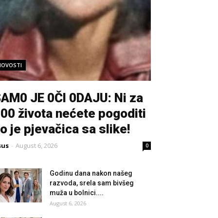
NOVOSTI
AM0 JE 0Čl 0DAJU: Ni za
00 života nećete pogoditi
o je pjevačica sa slike!
sus
-
August 6, 2026
0
Godinu dana nakon našeg
razvoda, srela sam bivšeg
muža u bolnici....
August 6, 2026