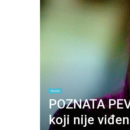
Novosti
POZNATA PEV
koji nije viđ