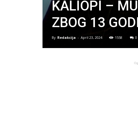
KALIOPI – MU
ZBOG 13 GOD
By
Redakcija
-
April 23, 2024
1558
0
Og