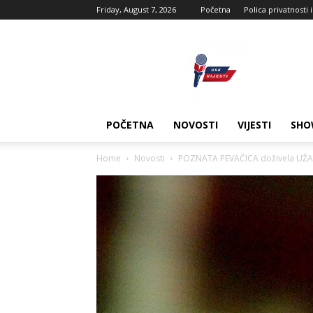
Friday, August 7, 2026
Početna
Polica privatnosti 
USK
vijesti
POČETNA
NOVOSTI
VIJESTI
SHO
Home
Novosti
POZNATA PEVAČICA doživela UŽAS k