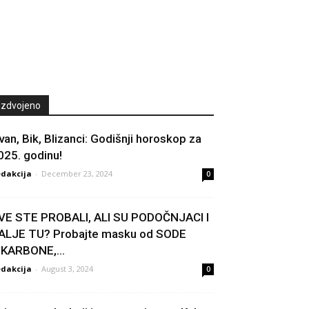
Izdvojeno
van, Bik, Blizanci: Godišnji horoskop za
025. godinu!
dakcija
-
December 23, 2024
0
VE STE PROBALI, ALI SU PODOČNJACI I
ALJE TU? Probajte masku od SODE
IKARBONE,...
dakcija
-
August 3, 2024
0