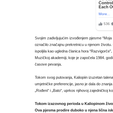
Svojim zadivljujućim izvođenjem pjesme “Moja uči
označilo značajnu prekretnicu u njenom životu.
ispoljila kao ugledna članica hora “Razvigorče”,
Muzičkoj akademiji, koje je započela 1984. godi
časove pevanja.
Tokom svog putovanja, Kaliopiin izuzetan talenat
umjetničke preferencije, jasno je dala do znanja 
„Rođeni“ i „Bato“, uprkos njihovoj zajedničkoj ko
Tokom izazovnog perioda u Kaliopinom život
Ova pjesma prodire duboko u njena lična isk