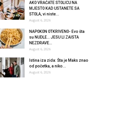
AK0 VRAĆATE ST0LlCU NA
MJEST0 KAD USTANETE SA
ST0LA, vi niste...
August 6, 2026
NAP0K0N 0TKRlVEN0- Evo šta
su NUDLE… JESU Ll ZAlSTA
NEZDRAVE…
August 6, 2026
Istina iza zida: Šta je Maks znao
od početka, a niko...
August 6, 2026