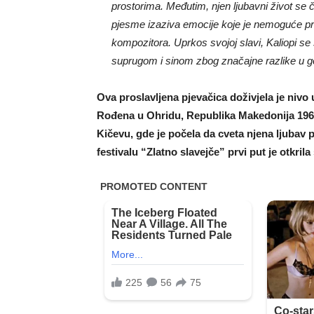
prostorima. Međutim, njen ljubavni život se č
pjesme izaziva emocije koje je nemoguće pre
kompozitora. Uprkos svojoj slavi, Kaliopi se
suprugom i sinom zbog značajne razlike u 
Ova proslavljena pjevačica doživjela je nivo
Rođena u Ohridu, Republika Makedonija 1966.
Kičevu, gde je počela da cveta njena ljuba
festivalu “Zlatno slavejče” prvi put je otkrila