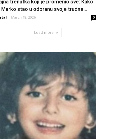
ajna trenutka koji je promenio sve: Kako
e Marko stao u odbranu svoje trudne...
rtal
-
March 18, 2026
0
Load more