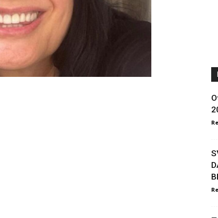
O
2
Re
S
D
B
Re