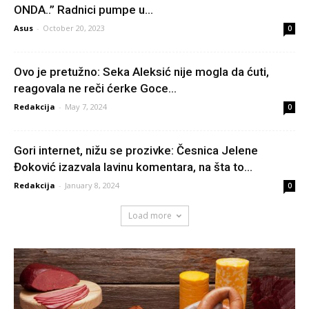
ONDA..” Radnici pumpe u...
Asus
-
October 20, 2023
0
Ovo je pretužno: Seka Aleksić nije mogla da ćuti,
reagovala ne reči ćerke Goce...
Redakcija
-
May 7, 2024
0
Gori internet, nižu se prozivke: Česnica Jelene
Đoković izazvala lavinu komentara, na šta to...
Redakcija
-
January 8, 2024
0
Load more