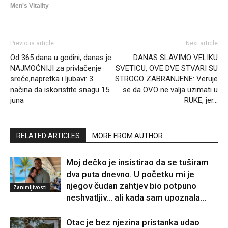
Previous article
Next article
Od 365 dana u godini, danas je
DANAS SLAVIMO VELIKU
NAJMOĆNIJI za privlačenje
SVETICU, OVE DVE STVARI SU
sreće,napretka i ljubavi: 3
STROGO ZABRANJENE: Veruje
načina da iskoristite snagu 15.
se da OVO ne valja uzimati u
juna
RUKE, jer…
RELATED ARTICLES
MORE FROM AUTHOR
Moj dečko je insistirao da se tuširam
dva puta dnevno. U početku mi je
njegov čudan zahtjev bio potpuno
Zanimljivosti
neshvatljiv… ali kada sam upoznala...
Otac je bez njezina pristanka udao