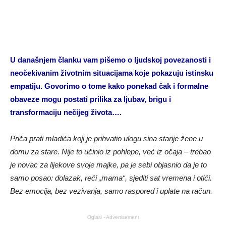
U današnjem članku vam pišemo o ljudskoj povezanosti i
neočekivanim životnim situacijama koje pokazuju istinsku
empatiju. Govorimo o tome kako ponekad čak i formalne
obaveze mogu postati prilika za ljubav, brigu i
transformaciju nečijeg života….
Priča prati mladića koji je prihvatio ulogu sina starije žene u
domu za stare. Nije to učinio iz pohlepe, već iz očaja – trebao
je novac za lijekove svoje majke, pa je sebi objasnio da je to
samo posao: dolazak, reći „mama“, sjediti sat vremena i otići.
Bez emocija, bez vezivanja, samo raspored i uplate na račun.
Oglasi - Advertisement