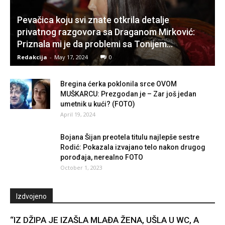
Pevačica koju svi znate otkrila detalje
privatnog razgovora sa Draganom Mirković:
Priznala mi je da problemi sa Tonijem…
Redakcija
-
May 17, 2024
0
Bregina ćerka poklonila srce OVOM
MUŠKARCU: Prezgodan je – Zar još jedan
umetnik u kući? (FOTO)
April 19, 2024
Bojana Šijan preotela titulu najlepše sestre
Rodić: Pokazala izvajano telo nakon drugog
porođaja, nerealno FOTO
October 1, 2023
Izdvojeno
“IZ DŽIPA JE IZAŠLA MLAĐA ŽENA, UŠLA U WC, A