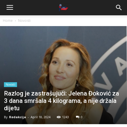
Home
Novosti
Novosti
Razlog je zastrašujući: Jelena Đoković za
3 dana smršala 4 kilograma, a nije držala
dijetu
By
Redakcija
-
April 18, 2024
1243
0