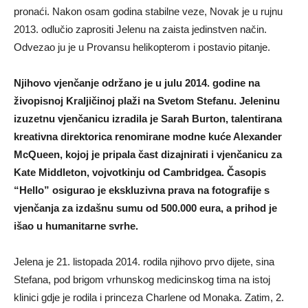
pronaći. Nakon osam godina stabilne veze, Novak je u rujnu
2013. odlučio zaprositi Jelenu na zaista jedinstven način.
Odvezao ju je u Provansu helikopterom i postavio pitanje.
Njihovo vjenčanje održano je u julu 2014. godine na
živopisnoj Kraljičinoj plaži na Svetom Stefanu. Jeleninu
izuzetnu vjenčanicu izradila je Sarah Burton, talentirana
kreativna direktorica renomirane modne kuće Alexander
McQueen, kojoj je pripala čast dizajnirati i vjenčanicu za
Kate Middleton, vojvotkinju od Cambridgea. Časopis
“Hello” osigurao je ekskluzivna prava na fotografije s
vjenčanja za izdašnu sumu od 500.000 eura, a prihod je
išao u humanitarne svrhe.
Jelena je 21. listopada 2014. rodila njihovo prvo dijete, sina
Stefana, pod brigom vrhunskog medicinskog tima na istoj
klinici gdje je rodila i princeza Charlene od Monaka. Zatim, 2.