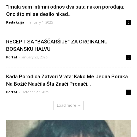
“Imala sam intimni odnos dva sata nakon porođaja:
Ono što mi se desilo nikad...
Redakcija
-
January 1, 2025
0
RECEPT SA “BAŠČARŠIJE” ZA ORGINALNU
BOSANSKU HALVU
Portal
-
January 23, 2026
0
Kada Porodica Zatvori Vrata: Kako Me Jedna Poruka
Na Božić Naučila Šta Znači Pronaći...
Portal
-
October 27, 2025
0
Load more