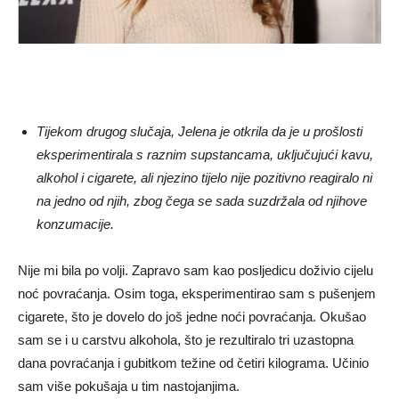
Tijekom drugog slučaja, Jelena je otkrila da je u prošlosti
eksperimentirala s raznim supstancama, uključujući kavu,
alkohol i cigarete, ali njezino tijelo nije pozitivno reagiralo ni
na jedno od njih, zbog čega se sada suzdržala od njihove
konzumacije.
Nije mi bila po volji. Zapravo sam kao posljedicu doživio cijelu
noć povraćanja. Osim toga, eksperimentirao sam s pušenjem
cigarete, što je dovelo do još jedne noći povraćanja. Okušao
sam se i u carstvu alkohola, što je rezultiralo tri uzastopna
dana povraćanja i gubitkom težine od četiri kilograma. Učinio
sam više pokušaja u tim nastojanjima.