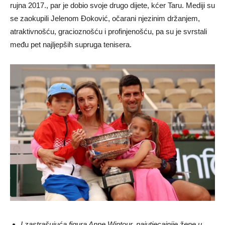
rujna 2017., par je dobio svoje drugo dijete, kćer Taru. Mediji su
se zaokupili Jelenom Đoković, očarani njezinim držanjem,
atraktivnošću, gracioznošću i profinjenošću, pa su je svrstali
među pet najljepših supruga tenisera.
I zastrašujuća figura Anne Wintour, najutjecajnije žene u