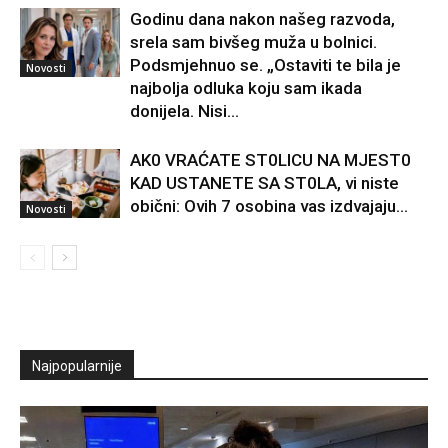
Godinu dana nakon našeg razvoda,
srela sam bivšeg muža u bolnici.
Podsmjehnuo se. „Ostaviti te bila je
Novosti
najbolja odluka koju sam ikada
donijela. Nisi...
AK0 VRAĆATE ST0LlCU NA MJEST0
KAD USTANETE SA ST0LA, vi niste
obični: Ovih 7 osobina vas izdvajaju…
Novosti
Najpopularnije