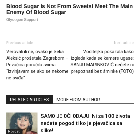
Previous article
Next article
Verovali ili ne, ovako je Seka
Voditeljka pokazala kako
Aleksić prošetala Zagrebom –
izgleda kada se kamere ugase:
Pevačica poručila svima:
SANJU MARINKOVIĆ nećete ni
“Izvinjavam se ako se nekome
prepoznati bez šminke (FOTO)
ne sviđa”
RELATED ARTICLES
MORE FROM AUTHOR
SAM0 JE 0Čl 0DAJU: Ni za 100 života
nećete pogoditi ko je pjevačica sa
slike!
Novosti