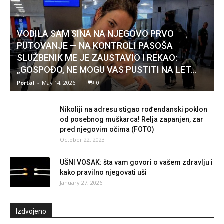
VODILA SAM SINA NA NJEGOVO PRVO
PUTOVANJE — NA KONTROLI PASOŠA
SLUŽBENIK ME JE ZAUSTAVIO I REKAO:
„GOSPOĐO, NE MOGU VAS PUSTITI NA LET...
Portal
-
May 14, 2026
0
Nikoliji na adresu stigao rođendanski poklon
od posebnog muškarca! Relja zapanjen, zar
pred njegovim očima (FOTO)
October 22, 2023
UŠNI VOSAK: šta vam govori o vašem zdravlju i
kako pravilno njegovati uši
January 27, 2026
Izdvojeno