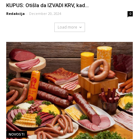
KUPUS: Otišla da IZVADI KRV, kad...
Redakcija
-
December 20, 2024
0
Load more
NOVOSTI