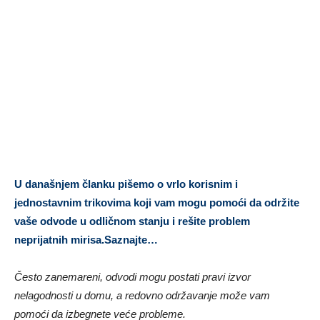
U današnjem članku pišemo o vrlo korisnim i
jednostavnim trikovima koji vam mogu pomoći da održite
vaše odvode u odličnom stanju i rešite problem
neprijatnih mirisa.Saznajte…
Često zanemareni, odvodi mogu postati pravi izvor
nelagodnosti u domu, a redovno održavanje može vam
pomoći da izbegnete veće probleme.