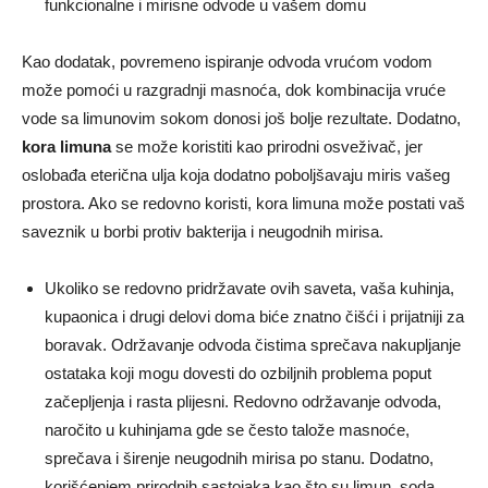
funkcionalne i mirisne odvode u vašem domu
Kao dodatak, povremeno ispiranje odvoda vrućom vodom
može pomoći u razgradnji masnoća, dok kombinacija vruće
vode sa limunovim sokom donosi još bolje rezultate. Dodatno,
kora limuna
se može koristiti kao prirodni osveživač, jer
oslobađa eterična ulja koja dodatno poboljšavaju miris vašeg
prostora. Ako se redovno koristi, kora limuna može postati vaš
saveznik u borbi protiv bakterija i neugodnih mirisa.
Ukoliko se redovno pridržavate ovih saveta, vaša kuhinja,
kupaonica i drugi delovi doma biće znatno čišći i prijatniji za
boravak. Održavanje odvoda čistima sprečava nakupljanje
ostataka koji mogu dovesti do ozbiljnih problema poput
začepljenja i rasta plijesni. Redovno održavanje odvoda,
naročito u kuhinjama gde se često talože masnoće,
sprečava i širenje neugodnih mirisa po stanu. Dodatno,
korišćenjem prirodnih sastojaka kao što su limun, soda