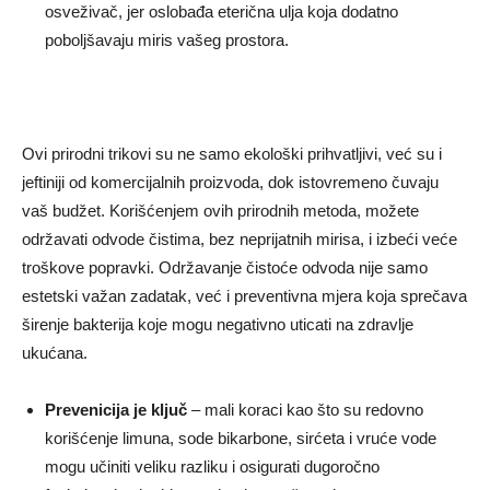
osveživač, jer oslobađa eterična ulja koja dodatno
poboljšavaju miris vašeg prostora.
Ovi prirodni trikovi su ne samo ekološki prihvatljivi, već su i
jeftiniji od komercijalnih proizvoda, dok istovremeno čuvaju
vaš budžet. Korišćenjem ovih prirodnih metoda, možete
održavati odvode čistima, bez neprijatnih mirisa, i izbeći veće
troškove popravki. Održavanje čistoće odvoda nije samo
estetski važan zadatak, već i preventivna mjera koja sprečava
širenje bakterija koje mogu negativno uticati na zdravlje
ukućana.
Prevenicija je ključ
– mali koraci kao što su redovno
korišćenje limuna, sode bikarbone, sirćeta i vruće vode
mogu učiniti veliku razliku i osigurati dugoročno