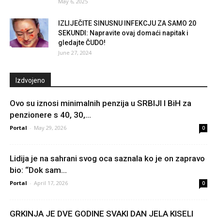
May 6, 2025
IZLIJEČITE SINUSNU INFEKCJU ZA SAMO 20
SEKUNDI: Napravite ovaj domaći napitak i
gledajte ČUDO!
June 27, 2024
Izdvojeno
Ovo su iznosi minimalnih penzija u SRBIJI I BiH za
penzionere s 40, 30,...
Portal
-
May 29, 2026
0
Lidija je na sahrani svog oca saznala ko je on zapravo
bio: “Dok sam...
Portal
-
April 17, 2026
0
GRKINJA JE DVE GODINE SVAKI DAN JELA KISELI