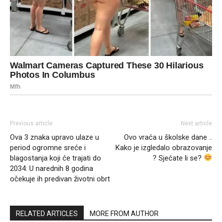
Previous article
Next article
Ova 3 znaka upravo ulaze u
Ovo vraća u školske dane ..
period ogromne sreće i
Kako je izgledalo obrazovanje
blagostanja koji će trajati do
? Sjećate li se?
2034: U narednih 8 godina
očekuje ih predivan životni obrt
RELATED ARTICLES
MORE FROM AUTHOR