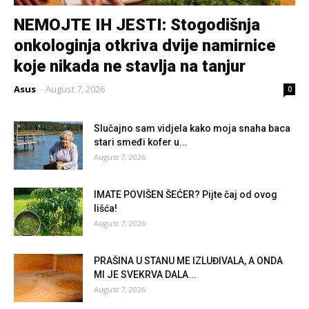
NEMOJTE IH JESTI: Stogodišnja
onkologinja otkriva dvije namirnice
koje nikada ne stavlja na tanjur
Asus
-
August 7, 2026
0
Slučajno sam vidjela kako moja snaha baca
stari smeđi kofer u...
August 7, 2026
IMATE POVIŠEN ŠEĆER? Pijte čaj od ovog
lišća!
August 7, 2026
PRAŠINA U STANU ME IZLUĐIVALA, A ONDA
MI JE SVEKRVA DALA...
August 7, 2026