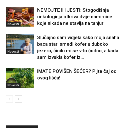
NEMOJTE IH JESTI: Stogodišnja
onkologinja otkriva dvije namirnice
koje nikada ne stavlja na tanjur
Novosti
Slučajno sam vidjela kako moja snaha
baca stari smeđi kofer u duboko
jezero; činilo mi se vrlo čudno, a kada
Novosti
sam izvukla kofer iz...
IMATE POVIŠEN ŠEĆER? Pijte čaj od
ovog lišća!
Novosti