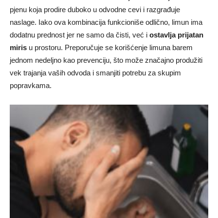
pjenu koja prodire duboko u odvodne cevi i razgrađuje
naslage. Iako ova kombinacija funkcioniše odlično, limun ima
dodatnu prednost jer ne samo da čisti, već i
ostavlja prijatan
miris
u prostoru. Preporučuje se korišćenje limuna barem
jednom nedeljno kao prevenciju, što može značajno produžiti
vek trajanja vaših odvoda i smanjiti potrebu za skupim
popravkama.