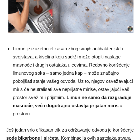
Limun je izuzetno efikasan zbog svojih antibakterijskih
svojstava, a kiselina koju sadrži može otopiti naslage
masnoće i drugih ostataka u cevima. Redovno korišćenje
limunovog soka – samo jedna kap – može značajno
poboljšati stanje vašeg odvoda. Uz to, njegov osvežavajući
miris će neutralisati sve neprijatne mirise, ostavljajući vaš
prostor svežim i prijatnim.
Limun ne samo da razgrađuje
masnoće, već i dugotrajno ostavlja prijatan miris
u
prostoru.
Još jedan vrlo efikasan trik za održavanje odvoda je korišćenje
sode bikarbone i sirćeta
. Kombinacija ovih sastojaka stvara