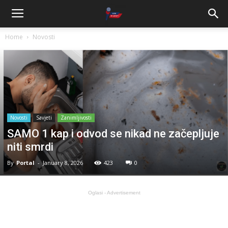
Home
Novosti
Novosti
Savjeti
Zanimljivosti
SAMO 1 kap i odvod se nikad ne začepljuje
niti smrdi
By
Portal
-
January 8, 2026
423
0
Oglasi - Advertisement