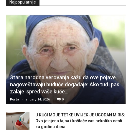
Najpopularnije
Stara narodna verovanja kažu da ove pojave
nagoveštavaju buduće događaje: Ako tuđi pas
zalaje ispred vaše kuće…
Portal
-
January 14, 2026
0
U KUĆI MOJE TETKE UVIJEK JE UGODAN MIRIS:
Ovo je njena tajna i koštaće vas nekoliko centi
za godinu dana!