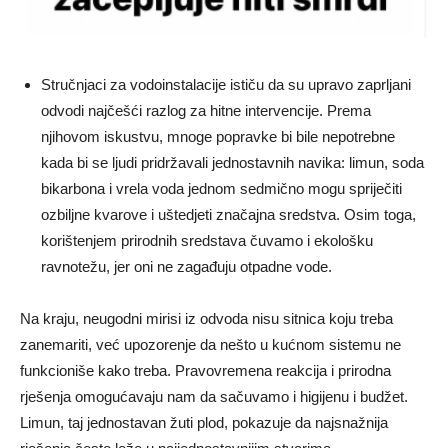
Stručnjaci za vodoinstalacije ističu da su upravo zaprljani
odvodi najčešći razlog za hitne intervencije. Prema
njihovom iskustvu, mnoge popravke bi bile nepotrebne
kada bi se ljudi pridržavali jednostavnih navika: limun, soda
bikarbona i vrela voda jednom sedmično mogu spriječiti
ozbiljne kvarove i uštedjeti značajna sredstva. Osim toga,
korištenjem prirodnih sredstava čuvamo i ekološku
ravnotežu, jer oni ne zagađuju otpadne vode.
Na kraju, neugodni mirisi iz odvoda nisu sitnica koju treba
zanemariti, već upozorenje da nešto u kućnom sistemu ne
funkcioniše kako treba. Pravovremena reakcija i prirodna
rješenja omogućavaju nam da sačuvamo i higijenu i budžet.
Limun, taj jednostavan žuti plod, pokazuje da najsnažnija