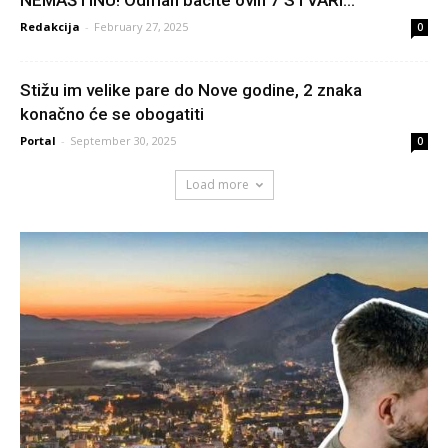
Redakcija
-
February 27, 2025
0
Stižu im velike pare do Nove godine, 2 znaka
konačno će se obogatiti
Portal
-
September 30, 2025
0
Load more