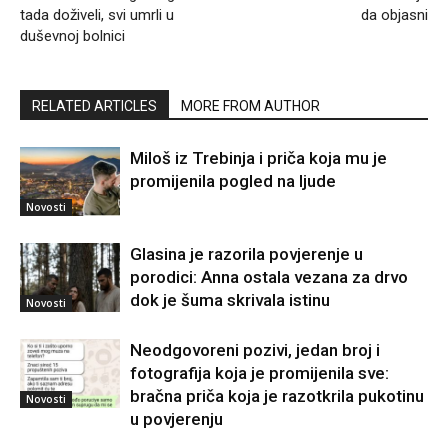
tada doživeli, svi umrli u
da objasni
duševnoj bolnici
RELATED ARTICLES
MORE FROM AUTHOR
Miloš iz Trebinja i priča koja mu je
promijenila pogled na ljude
Novosti
Glasina je razorila povjerenje u
porodici: Anna ostala vezana za drvo
dok je šuma skrivala istinu
Novosti
Neodgovoreni pozivi, jedan broj i
fotografija koja je promijenila sve:
bračna priča koja je razotkrila pukotinu
Novosti
u povjerenju