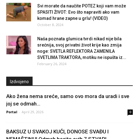
Svi morate da naučite POTEZ koji vam može
SPASITI ŽIVOT: Evo što napraviti ako vam
komad hrane zapne u grlu! (VIDEO)
October 8, 2024
Naša poznata glumica tvrdi nikad nije bila
srećnija, svoj privatni život krije kao zmija
noge: SVETLA REFLEKTORA ZAMENILA
SVETLIMA TRAKTORA, motiku ne ispušta iz...
February 26, 2024
Izdvojeno
Ako žena nema sreće, samo ovo mora da uradi i sve
joj se odmah...
Portal
-
April 29, 2026
0
BAKSUZ U SVAKOJ KUĆI, DONOSE SVAĐU I
NEMAŠTINU! Odmah bacite ovih 7 STVARI…