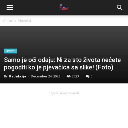
Home
Novosti
Novosti
Samo je oči odaju: Ni za sto života nećete
pogoditi ko je pjevačica sa slike! (Foto)
By
Redakcija
-
December 24, 2023
2323
0
Oglasi - Advertisement