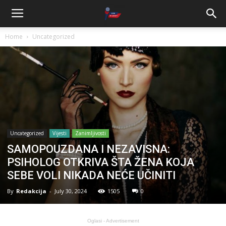
Home
Uncategorized
Uncategorized
Vijesti
Zanimljivosti
SAMOPOUZDANA I NEZAVISNA:
PSIHOLOG OTKRIVA ŠTA ŽENA KOJA
SEBE VOLI NIKADA NEĆE UČINITI
By
Redakcija
-
July 30, 2024
1505
0
Oglasi - Advertisement