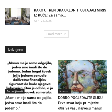
KAKO U TREN OKA UKLONITI USTAJALI MIRIS
IZ KUĆE: Za samo...
April 26, 2025
Load more
Izdvojeno
Zanimljivosti
Novosti
„Mama me je sama odgajila,
DOBRO POGLEDAJTE SLIKU:
jedva smo imali šta da
Prva stvar koju primjetite
jedemo.“
otkriva vašu najveću manu!