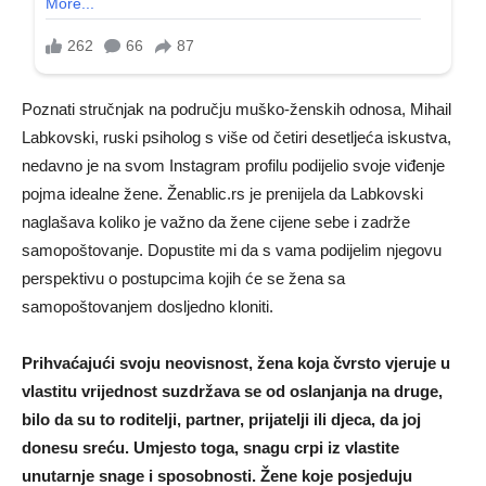
Poznati stručnjak na području muško-ženskih odnosa, Mihail
Labkovski, ruski psiholog s više od četiri desetljeća iskustva,
nedavno je na svom Instagram profilu podijelio svoje viđenje
pojma idealne žene. Ženablic.rs je prenijela da Labkovski
naglašava koliko je važno da žene cijene sebe i zadrže
samopoštovanje. Dopustite mi da s vama podijelim njegovu
perspektivu o postupcima kojih će se žena sa
samopoštovanjem dosljedno kloniti.
Prihvaćajući svoju neovisnost, žena koja čvrsto vjeruje u
vlastitu vrijednost suzdržava se od oslanjanja na druge,
bilo da su to roditelji, partner, prijatelji ili djeca, da joj
donesu sreću. Umjesto toga, snagu crpi iz vlastite
unutarnje snage i sposobnosti. Žene koje posjeduju