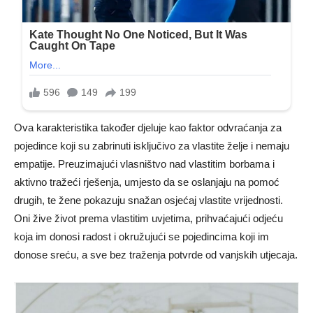
Ova karakteristika također djeluje kao faktor odvraćanja za
pojedince koji su zabrinuti isključivo za vlastite želje i nemaju
empatije. Preuzimajući vlasništvo nad vlastitim borbama i
aktivno tražeći rješenja, umjesto da se oslanjaju na pomoć
drugih, te žene pokazuju snažan osjećaj vlastite vrijednosti.
Oni žive život prema vlastitim uvjetima, prihvaćajući odjeću
koja im donosi radost i okružujući se pojedincima koji im
donose sreću, a sve bez traženja potvrde od vanjskih utjecaja.