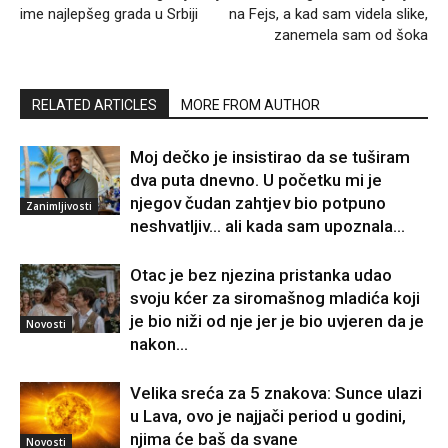
ime najlepšeg grada u Srbiji
na Fejs, a kad sam videla slike,
zanemela sam od šoka
RELATED ARTICLES
MORE FROM AUTHOR
Moj dečko je insistirao da se tuširam
dva puta dnevno. U početku mi je
njegov čudan zahtjev bio potpuno
Zanimljivosti
neshvatljiv… ali kada sam upoznala...
Otac je bez njezina pristanka udao
svoju kćer za siromašnog mladića koji
je bio niži od nje jer je bio uvjeren da je
Novosti
nakon...
Velika sreća za 5 znakova: Sunce ulazi
u Lava, ovo je najjači period u godini,
njima će baš da svane
Novosti