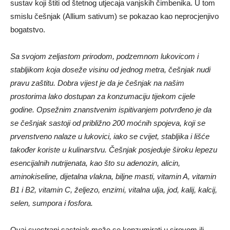
sustav koji štiti od štetnog utjecaja vanjskih čimbenika. U tom
smislu češnjak (Allium sativum) se pokazao kao neprocjenjivo
bogatstvo.
Sa svojom zeljastom prirodom, podzemnom lukovicom i
stabljikom koja doseže visinu od jednog metra, češnjak nudi
pravu zaštitu. Dobra vijest je da je češnjak na našim
prostorima lako dostupan za konzumaciju tijekom cijele
godine. Opsežnim znanstvenim ispitivanjem potvrđeno je da
se češnjak sastoji od približno 200 moćnih spojeva, koji se
prvenstveno nalaze u lukovici, iako se cvijet, stabljika i lišće
također koriste u kulinarstvu. Češnjak posjeduje široku lepezu
esencijalnih nutrijenata, kao što su adenozin, alicin,
aminokiseline, dijetalna vlakna, biljne masti, vitamin A, vitamin
B1 i B2, vitamin C, željezo, enzimi, vitalna ulja, jod, kalij, kalcij,
selen, sumpora i fosfora.
Ovaj svestrani sastojak može se konzumirati u sirovom ili