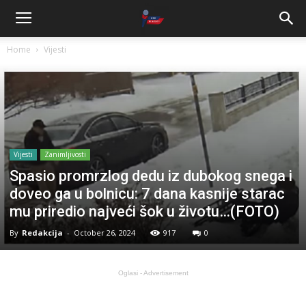
Home
Vijesti
Vijesti
Zanimljivosti
Spasio promrzlog dedu iz dubokog snega i
doveo ga u bolnicu: 7 dana kasnije starac
mu priredio najveći šok u životu…(FOTO)
By
Redakcija
-
October 26, 2024
917
0
Oglasi - Advertisement