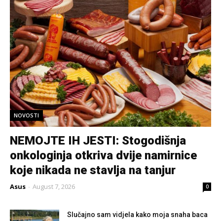
NOVOSTI
NEMOJTE IH JESTI: Stogodišnja
onkologinja otkriva dvije namirnice
koje nikada ne stavlja na tanjur
Asus
-
August 7, 2026
0
Slučajno sam vidjela kako moja snaha baca