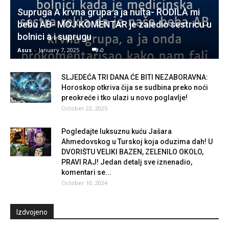
Supruga A krvna grupa a ja nulta- RODILA mi
bebu AB- MOJ KOMENTAR je zaledio sestricu u
bolnici a i suprugu
Asus
-
January 7, 2025
0
SLJEDEĆA TRI DANA ĆE BITI NEZABORAVNA:
Horoskop otkriva čija se sudbina preko noći
preokreće i tko ulazi u novo poglavlje!
October 22, 2025
Pogledajte luksuznu kuću Jašara
Ahmedovskog u Turskoj koja oduzima dah! U
DVORIŠTU VELIKI BAZEN, ZELENILO OKOLO,
PRAVI RAJ! Jedan detalj sve iznenadio,
komentari se...
October 10, 2024
Izdvojeno