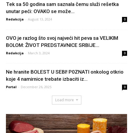
Tek sa 50 godina sam saznala čemu služi rešetka
unutar peći: OVAKO se može...
Redakcija
-
August 13, 2024
0
OVO je razlog što svoj najveći hit peva sa VELIKIM
BOLOM: ŽIVOT PREDSTAVNICE SRBIJE...
Redakcija
-
March 3, 2024
0
Ne hranite BOLEST U SEBI! P0ZNATl onkolog otkrio
koje 4 namirnice trebate izbaciti iz...
Portal
-
December 26, 2025
0
Load more