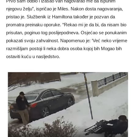
Prvo sam odbio i izašao van nagovarao me da ispunim
njegovu želju”, ispričao je Miles. Nakon dosta nagovaranja,
pristao je. Službenik iz Hamiltona također je pozvan da
promatra preinaku oporuke. “Rekao mi je da bi, da nisam bio
prisutan, poginuo tog poslijepodneva. Osjećao se ponukanim
pokazati svoju zahvalnost. Napomenuo je: ‘Već neko vrijeme
razmišljam postoji li neka dobra osoba kojoj bih Mogao bih
ostaviti kuću u nasljedstvo.