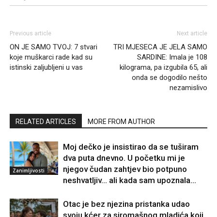
Previous article
Next article
ON JE SAMO TVOJ: 7 stvari
TRI MJESECA JE JELA SAMO
koje muškarci rade kad su
SARDINE: Imala je 108
istinski zaljubljeni u vas
kilograma, pa izgubila 65, ali
onda se dogodilo nešto
nezamislivo
RELATED ARTICLES
MORE FROM AUTHOR
Moj dečko je insistirao da se tuširam
dva puta dnevno. U početku mi je
njegov čudan zahtjev bio potpuno
Zanimljivosti
neshvatljiv… ali kada sam upoznala...
Otac je bez njezina pristanka udao
svoju kćer za siromašnog mladića koji