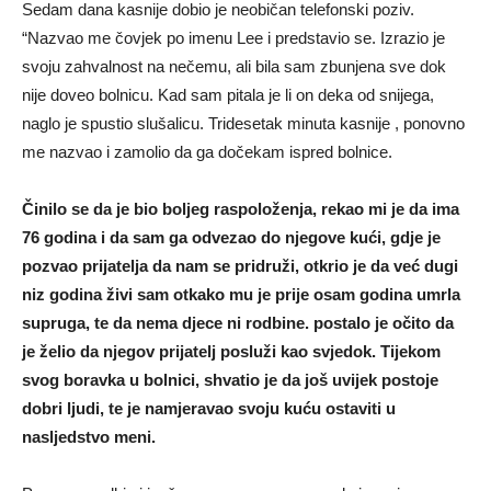
Sedam dana kasnije dobio je neobičan telefonski poziv.
“Nazvao me čovjek po imenu Lee i predstavio se. Izrazio je
svoju zahvalnost na nečemu, ali bila sam zbunjena sve dok
nije doveo bolnicu. Kad sam pitala je li on deka od snijega,
naglo je spustio slušalicu. Tridesetak minuta kasnije , ponovno
me nazvao i zamolio da ga dočekam ispred bolnice.
Činilo se da je bio boljeg raspoloženja, rekao mi je da ima
76 godina i da sam ga odvezao do njegove kući, gdje je
pozvao prijatelja da nam se pridruži, otkrio je da već dugi
niz godina živi sam otkako mu je prije osam godina umrla
supruga, te da nema djece ni rodbine. postalo je očito da
je želio da njegov prijatelj posluži kao svjedok. Tijekom
svog boravka u bolnici, shvatio je da još uvijek postoje
dobri ljudi, te je namjeravao svoju kuću ostaviti u
nasljedstvo meni.