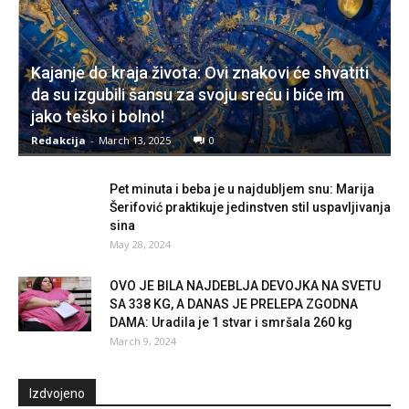
Kajanje do kraja života: Ovi znakovi će shvatiti
da su izgubili šansu za svoju sreću i biće im
jako teško i bolno!
Redakcija
-
March 13, 2025
0
Pet minuta i beba je u najdubljem snu: Marija
Šerifović praktikuje jedinstven stil uspavljivanja
sina
May 28, 2024
OVO JE BILA NAJDEBLJA DEVOJKA NA SVETU
SA 338 KG, A DANAS JE PRELEPA ZGODNA
DAMA: Uradila je 1 stvar i smršala 260 kg
March 9, 2024
Izdvojeno