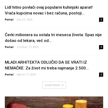
Lidl hitno povlači ovaj popularni kuhinjski aparat!
Vraća kupcima novac i bez računa, postoji...
Portal
-
July 23, 2026
0
Ćerki milionera su ostala tri meseca života: Spas nije
došao od lekara, već od...
Portal
-
October 17, 2025
0
MLADI ARHITEKTA ODLUČIO DA SE VRATI IZ
NEMAČKE: Za život mi treba najmanje 2.500...
Portal
-
March 11, 2024
0
Load more