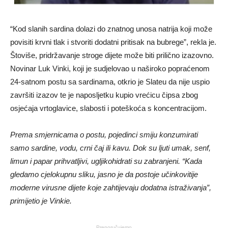
“Kod slanih sardina dolazi do znatnog unosa natrija koji može
povisiti krvni tlak i stvoriti dodatni pritisak na bubrege”, rekla je.
Štoviše, pridržavanje stroge dijete može biti prilično izazovno.
Novinar Luk Vinki, koji je sudjelovao u naširoko popraćenom
24-satnom postu sa sardinama, otkrio je Slateu da nije uspio
završiti izazov te je naposljetku kupio vrećicu čipsa zbog
osjećaja vrtoglavice, slabosti i poteškoća s koncentracijom.
Prema smjernicama o postu, pojedinci smiju konzumirati
samo sardine, vodu, crni čaj ili kavu. Dok su ljuti umak, senf,
limun i papar prihvatljivi, ugljikohidrati su zabranjeni. “Kada
gledamo cjelokupnu sliku, jasno je da postoje učinkovitije
moderne virusne dijete koje zahtijevaju dodatna istraživanja”,
primijetio je Vinkie.
Preporučujemo