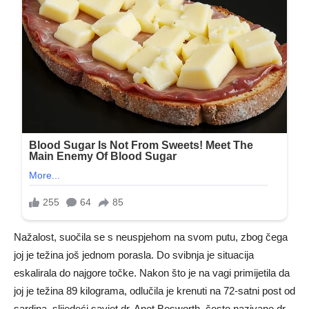
Nažalost, suočila se s neuspjehom na svom putu, zbog čega
joj je težina još jednom porasla. Do svibnja je situacija
eskalirala do najgore točke. Nakon što je na vagi primijetila da
joj je težina 89 kilograma, odlučila je krenuti na 72-satni post od
sardina, slijedeći savjet dr. Anet Bosworth, često nazivane dr.