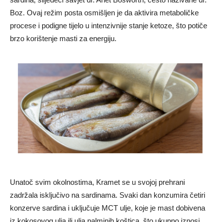
Boz. Ovaj režim posta osmišljen je da aktivira metaboličke
procese i podigne tijelo u intenzivnije stanje ketoze, što potiče
brzo korištenje masti za energiju.
Unatoč svim okolnostima, Kramet se u svojoj prehrani
zadržala isključivo na sardinama. Svaki dan konzumira četiri
konzerve sardina i uključuje MCT ulje, koje je mast dobivena
iz kokosovog ulja ili ulja palminih koštica, što ukupno iznosi