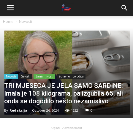
Home
Novosti
Novosti
Savjeti
Zanimljivosti
Zdravlje i porodica
TRI MJESECA JE JELA SAMO SARDINE:
Imala je 108 kilograma, pa izgubila 65, ali
onda se dogodilo nešto nezamislivo
By
Redakcija
-
October 26, 2024
1232
0
Oglasi - Advertisement