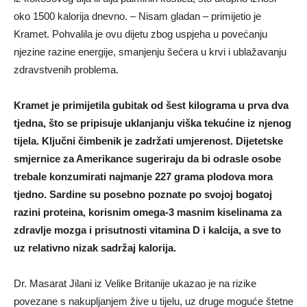
oko 1500 kalorija dnevno. – Nisam gladan – primijetio je
Kramet. Pohvalila je ovu dijetu zbog uspjeha u povećanju
njezine razine energije, smanjenju šećera u krvi i ublažavanju
zdravstvenih problema.
Kramet je primijetila gubitak od šest kilograma u prva dva
tjedna, što se pripisuje uklanjanju viška tekućine iz njenog
tijela. Ključni čimbenik je zadržati umjerenost. Dijetetske
smjernice za Amerikance sugeriraju da bi odrasle osobe
trebale konzumirati najmanje 227 grama plodova mora
tjedno. Sardine su posebno poznate po svojoj bogatoj
razini proteina, korisnim omega-3 masnim kiselinama za
zdravlje mozga i prisutnosti vitamina D i kalcija, a sve to
uz relativno nizak sadržaj kalorija.
Dr. Masarat Jilani iz Velike Britanije ukazao je na rizike
povezane s nakupljanjem žive u tijelu, uz druge moguće štetne