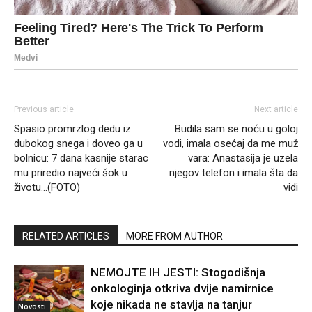
Previous article
Next article
Spasio promrzlog dedu iz
Budila sam se noću u goloj
dubokog snega i doveo ga u
vodi, imala osećaj da me muž
bolnicu: 7 dana kasnije starac
vara: Anastasija je uzela
mu priredio najveći šok u
njegov telefon i imala šta da
životu…(FOTO)
vidi
RELATED ARTICLES
MORE FROM AUTHOR
NEMOJTE IH JESTI: Stogodišnja
onkologinja otkriva dvije namirnice
koje nikada ne stavlja na tanjur
Novosti