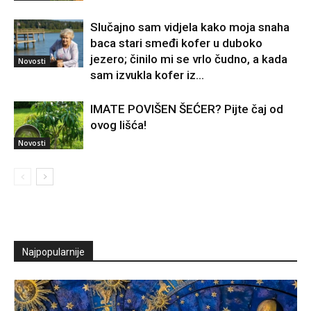
Slučajno sam vidjela kako moja snaha
baca stari smeđi kofer u duboko
jezero; činilo mi se vrlo čudno, a kada
Novosti
sam izvukla kofer iz...
IMATE POVIŠEN ŠEĆER? Pijte čaj od
ovog lišća!
Novosti
Najpopularnije