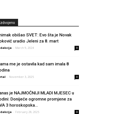
Izdvojeno
nimak obišao SVET: Evo šta je Novak
oković uradio Jeleni za 8. mart
dakcija
-
March 9, 2024
0
ama me je ostavila kad sam imala 8
odina
rtal
-
November 3, 2025
0
anas je NAJMOĆNIJI MLADI MJESEC u
odini: Donijeće ogromne promjene za
VA 3 horoskopska...
dakcija
-
February 28, 2025
0