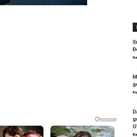
S
Đ
Re
M
g
Po
D
g
O
Re