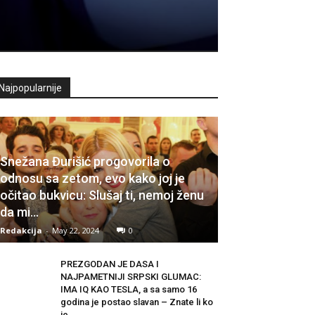
Najpopularnije
Snežana Đurišić progovorila o
odnosu sa zetom, evo kako joj je
očitao bukvicu: Slušaj ti, nemoj ženu
da mi…
Redakcija
-
May 22, 2024
0
PREZGODAN JE DASA I
NAJPAMETNIJI SRPSKI GLUMAC:
IMA IQ KAO TESLA, a sa samo 16
godina je postao slavan – Znate li ko
je...