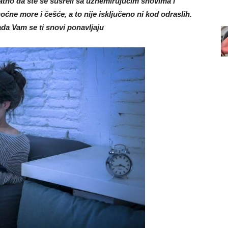
atno da ste se susreli sa uznemirujućim snovima i
ne more i češće, a to nije isključeno ni kod odraslih.
kada Vam se ti snovi ponavljaju