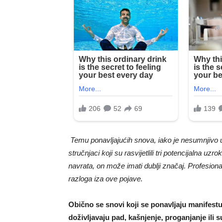
Temu ponavljajućih snova, iako je nesumnjivo u
stručnjaci koji su rasvijetlili tri potencijalna 
navrata, on može imati dublji značaj. Profesion
razloga iza ove pojave.
Obično se snovi koji se ponavljaju manifest
doživljavaju pad, kašnjenje, proganjanje ili 