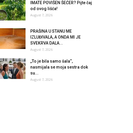
IMATE POVIŠEN ŠEĆER? Pijte čaj
od ovog lišća!
August 7, 2026
PRAŠINA U STANU ME
IZLUĐIVALA, A ONDA MI JE
SVEKRVA DALA...
August 7, 2026
„To je bila samo šala“,
nasmijala se moja sestra dok
su...
August 7, 2026