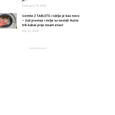
February 19, 2024
Uzmite 2 TABLETE i rublje je kao novo
– žuti premaz i mrlje su nestali: Kućni
trik kakav prije nisam znao!
July 12, 2024
- Advertisement -