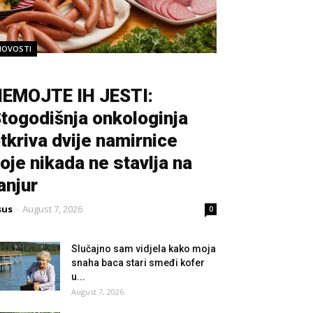
NOVOSTI
EMOJTE IH JESTI:
togodišnja onkologinja
tkriva dvije namirnice
oje nikada ne stavlja na
anjur
sus
-
August 7, 2026
0
Slučajno sam vidjela kako moja
snaha baca stari smeđi kofer
u...
August 7, 2026