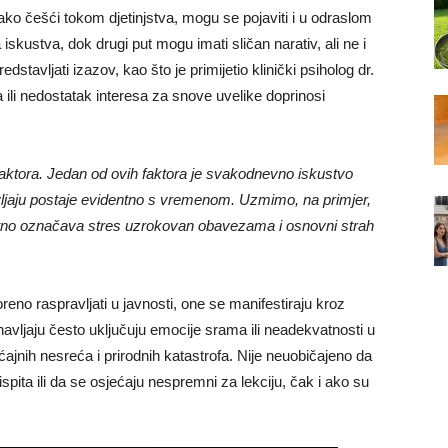
iako češći tokom djetinjstva, mogu se pojaviti i u odraslom
iskustva, dok drugi put mogu imati sličan narativ, ali ne i
dstavljati izazov, kao što je primijetio klinički psiholog dr.
a ili nedostatak interesa za snove uvelike doprinosi
 faktora. Jedan od ovih faktora je svakodnevno iskustvo
vljaju postaje evidentno s vremenom. Uzmimo, na primjer,
vatno označava stres uzrokovan obavezama i osnovni strah
.
no raspravljati u javnosti, one se manifestiraju kroz
navljaju često uključuju emocije srama ili neadekvatnosti u
jnih nesreća i prirodnih katastrofa. Nije neuobičajeno da
spita ili da se osjećaju nespremni za lekciju, čak i ako su