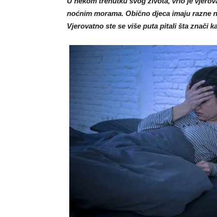
U nekom trenutku svog života, vrlo je vjerov
noćnim morama. Obično djeca imaju razne noć
Vjerovatno ste se više puta pitali šta znači 