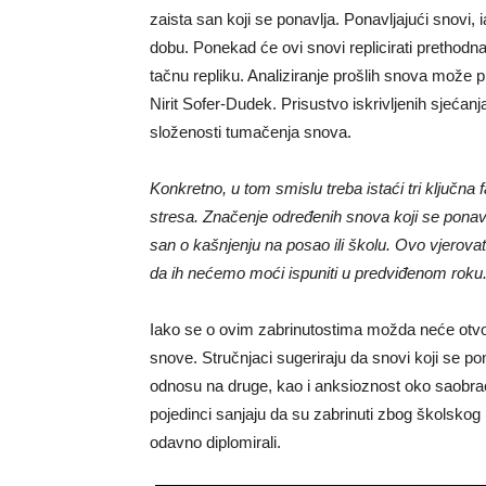
zaista san koji se ponavlja. Ponavljajući snovi, 
dobu. Ponekad će ovi snovi replicirati prethodna 
tačnu repliku. Analiziranje prošlih snova može pre
Nirit Sofer-Dudek. Prisustvo iskrivljenih sjećanj
složenosti tumačenja snova.
Konkretno, u tom smislu treba istaći tri ključna
stresa. Značenje određenih snova koji se pona
san o kašnjenju na posao ili školu. Ovo vjero
da ih nećemo moći ispuniti u predviđenom roku
Iako se o ovim zabrinutostima možda neće otvore
snove. Stručnjaci sugeriraju da snovi koji se po
odnosu na druge, kao i anksioznost oko saobraća
pojedinci sanjaju da su zabrinuti zbog školskog i
odavno diplomirali.