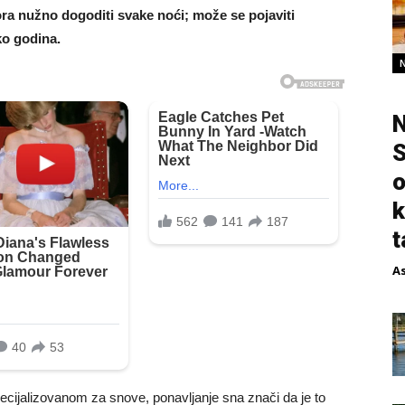
ra nužno dogoditi svake noći; može se pojaviti
ko godina.
N
S
o
k
t
A
cijalizovanom za snove, ponavljanje sna znači da je to