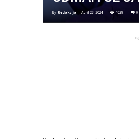
By
Redakcija
-
April 23, 2024
1028
0
Og