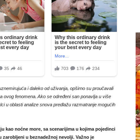
znemirujuća i daleko od uživanja, opširno su proučavali
uzroka ovog fenomena. Ako se određeni san ponavlja u više
alci u oblasti analize snova predlažu razmatranje mogućih
uju kao noćne more, sa scenarijima u kojima pojedinci
su zarobljeni u beznadežnoj nevolji. Važno je