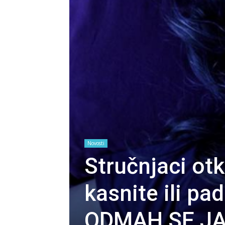
Novosti
Stručnjaci otk
kasnite ili p
ODMAH SE JA