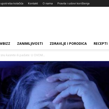
i upotreba kolačića
Kontakt
O nama
Pravila i uslovi korištenja
WBIZZ
ZANIMLJIVOSTI
ZDRAVLJE I PORODICA
RECEPTI
u snu kasnite ili padate: U OVOM...