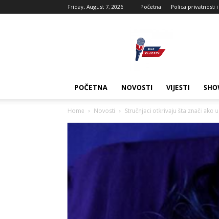
Friday, August 7, 2026
Početna
Polica privatnosti 
USK
vijesti
POČETNA
NOVOSTI
VIJESTI
SHO
Home
Novosti
Stručnjaci otkrivaju šta znači ako 