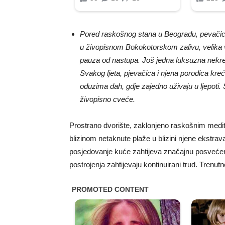
Pored raskošnog stana u Beogradu, pevačica
u živopisnom Bokokotorskom zalivu, velika v
pauza od nastupa. Još jedna luksuzna nekr
Svakog ljeta, pjevačica i njena porodica kre
oduzima dah, gdje zajedno uživaju u ljepoti. 
živopisno cveće.
Prostrano dvorište, zaklonjeno raskošnim med
blizinom netaknute plaže u blizini njene ekstrava
posjedovanje kuće zahtijeva značajnu posvećeno
postrojenja zahtijevaju kontinuirani trud. Trenut