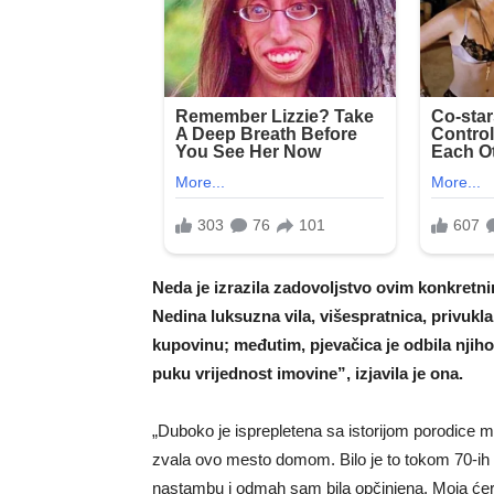
Neda je izrazila zadovoljstvo ovim konkretni
Nedina luksuzna vila, višespratnica, privukla
kupovinu; međutim, pjevačica je odbila njih
puku vrijednost imovine”, izjavila je ona.
„Duboko je isprepletena sa istorijom porodice m
zvala ovo mesto domom. Bilo je to tokom 70-ih 
nastambu i odmah sam bila opčinjena. Moja ćer