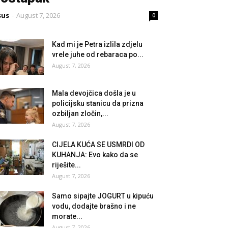
sus
-
August 7, 2026
0
Kad mi je Petra izlila zdjelu
vrele juhe od rebaraca po...
August 7, 2026
Mala devojčica došla je u
policijsku stanicu da prizna
ozbiljan zločin,...
August 7, 2026
CIJELA KUĆA SE USMRDI OD
KUHANJA: Evo kako da se
riješite...
August 7, 2026
Samo sipajte JOGURT u kipuću
vodu, dodajte brašno i ne
morate...
August 7, 2026