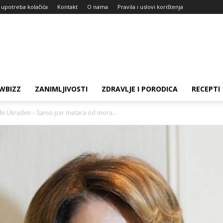
i upotreba kolačića
Kontakt
O nama
Pravila i uslovi korištenja
WBIZZ
ZANIMLJIVOSTI
ZDRAVLJE I PORODICA
RECEPTI
de Ukraden – Samo par metara od mora...