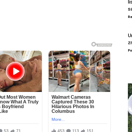
l
s
Re
U
z
Po