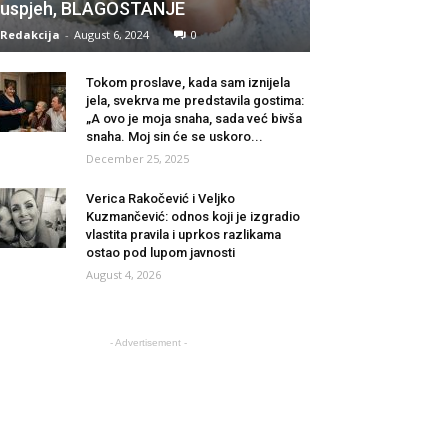
uspjeh, BLAGOSTANJE
Redakcija
-
August 6, 2024
0
Tokom proslave, kada sam iznijela
jela, svekrva me predstavila gostima:
„A ovo je moja snaha, sada već bivša
snaha. Moj sin će se uskoro...
December 25, 2025
Verica Rakočević i Veljko
Kuzmančević: odnos koji je izgradio
vlastita pravila i uprkos razlikama
ostao pod lupom javnosti
August 4, 2026
- Advertisement -