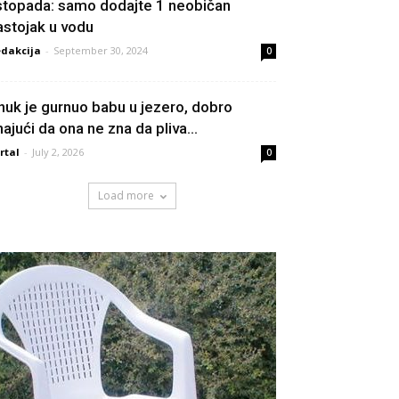
istopada: samo dodajte 1 neobičan
astojak u vodu
dakcija
-
September 30, 2024
0
nuk je gurnuo babu u jezero, dobro
najući da ona ne zna da pliva...
rtal
-
July 2, 2026
0
Load more