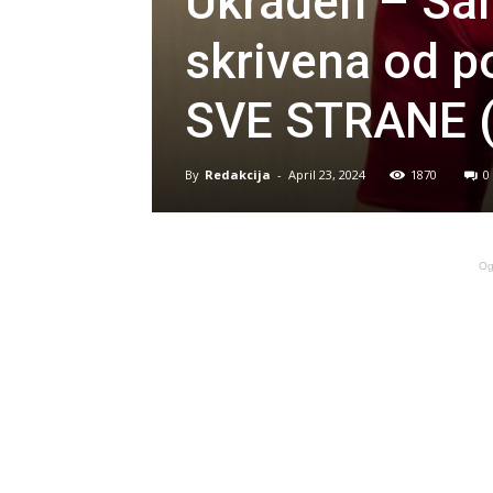
Ukraden – Sa
skrivena od 
SVE STRANE 
By
Redakcija
-
April 23, 2024
1870
0
Og