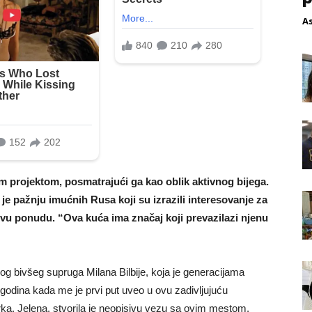
A
m projektom, posmatrajući ga kao oblik aktivnog bijega.
 je pažnju imućnih Rusa koji su izrazili interesovanje za
ovu ponudu. “Ova kuća ima značaj koji prevazilazi njenu
og bivšeg supruga Milana Bilbije, koja je generacijama
godina kada me je prvi put uveo u ovu zadivljujuću
ka, Jelena, stvorila je neopisivu vezu sa ovim mestom.