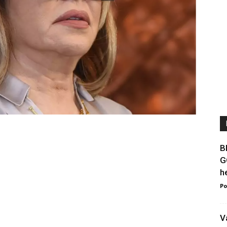
B
G
h
Po
V