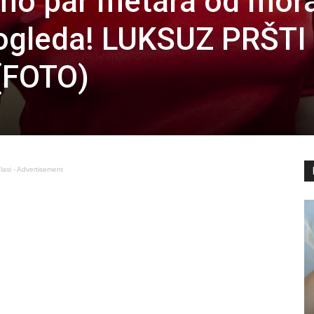
mo par metara od mora
pogleda! LUKSUZ PRŠTI
(FOTO)
lasi - Advertisement