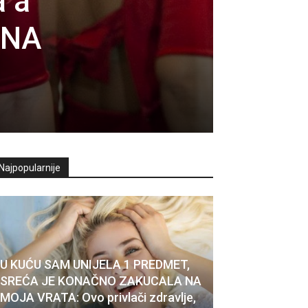
 a
 NA
Najpopularnije
U KUĆU SAM UNIJELA 1 PREDMET,
SREĆA JE KONAČNO ZAKUCALA NA
MOJA VRATA: Ovo privlači zdravlje,