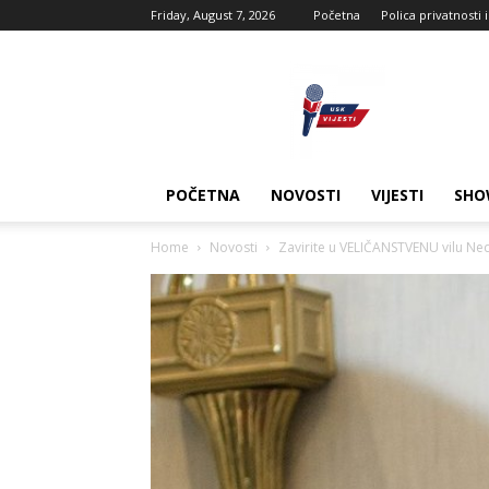
Friday, August 7, 2026
Početna
Polica privatnosti 
USK
vijesti
POČETNA
NOVOSTI
VIJESTI
SHO
Home
Novosti
Zavirite u VELIČANSTVENU vilu Ne