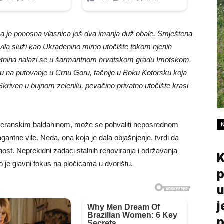
 je ponosna vlasnica još dva imanja duž obale. Smještena
ila služi kao Ukradenino mirno utočište tokom njenih
etnina nalazi se u šarmantnom hrvatskom gradu Imotskom.
ću na putovanje u Crnu Goru, tačnije u Boku Kotorsku koja
Skriven u bujnom zelenilu, pevačino privatno utočište krasi
iteranskim baldahinom, može se pohvaliti neposrednom
gantne vile. Neda, ona koja je dala objašnjenje, tvrdi da
st. Neprekidni zadaci stalnih renoviranja i održavanja
K
no je glavni fokus na pločicama u dvorištu.
p
u
j
p