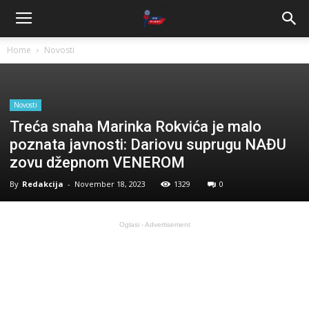
Home
Novosti
Novosti
Treća snaha Marinka Rokvića je malo
poznata javnosti: Dariovu suprugu NAĐU
zovu džepnom VENEROM
By
Redakcija
-
November 18, 2023
1329
0
Oglasi - Advertisement