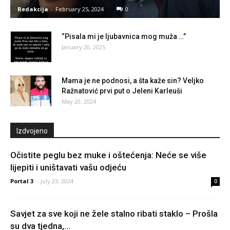
Redakcija
-
February 25, 2024
0
“Pisala mi je ljubavnica mog muža …”
January 20, 2025
Mama je ne podnosi, a šta kaže sin? Veljko
Ražnatović prvi put o Jeleni Karleuši
May 20, 2024
Izdvojeno
Očistite peglu bez muke i oštećenja: Neće se više
lijepiti i uništavati vašu odjeću
Portal 3
-
July 23, 2024
0
Savjet za sve koji ne žele stalno ribati staklo – Prošla
su dva tjedna,...