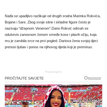
Nađa se upadljivo razlikuje od drugih snaha Marinka Rokvića,
Bojane i Sare. Zbog svoje sitne i skladne figure često je
nazivaju “džepnom Venerom”.Dario Rokvić odmah se
oduševio zanosnom ženom smeđe kose i plavih očiju, koja
mu je zarobila srce na prvi pogled. Dariova žena svojoj djeci
prenosi ljubav i ponos na njihovog djeda koji je preminuo.
Preporučujemo