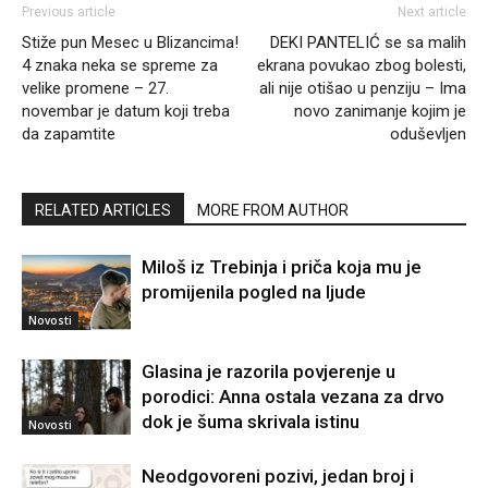
Previous article
Next article
Stiže pun Mesec u Blizancima!
DEKI PANTELIĆ se sa malih
4 znaka neka se spreme za
ekrana povukao zbog bolesti,
velike promene – 27.
ali nije otišao u penziju – Ima
novembar je datum koji treba
novo zanimanje kojim je
da zapamtite
oduševljen
RELATED ARTICLES
MORE FROM AUTHOR
Miloš iz Trebinja i priča koja mu je
promijenila pogled na ljude
Novosti
Glasina je razorila povjerenje u
porodici: Anna ostala vezana za drvo
dok je šuma skrivala istinu
Novosti
Neodgovoreni pozivi, jedan broj i