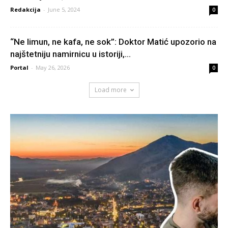
Redakcija
-
June 5, 2024
0
“Ne limun, ne kafa, ne sok”: Doktor Matić upozorio na
najštetniju namirnicu u istoriji,...
Portal
-
May 26, 2026
0
Load more