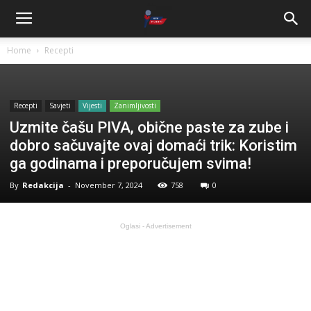
Home
Recepti
Recepti
Savjeti
Vijesti
Zanimljivosti
Uzmite čašu PIVA, obične paste za zube i
dobro sačuvajte ovaj domaći trik: Koristim
ga godinama i preporučujem svima!
By
Redakcija
-
November 7, 2024
758
0
Oglasi - Advertisement