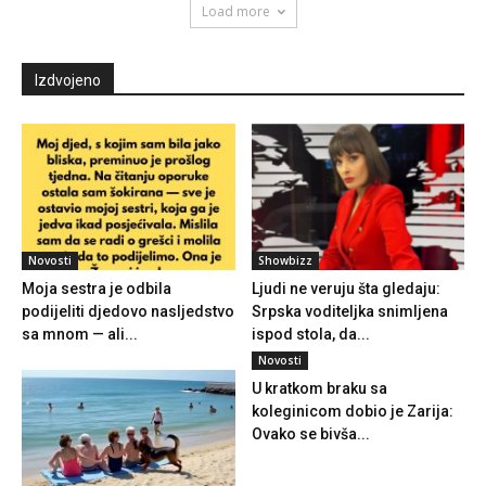
Load more
Izdvojeno
Novosti
Showbizz
Moja sestra je odbila
Ljudi ne veruju šta gledaju:
podijeliti djedovo nasljedstvo
Srpska voditeljka snimljena
sa mnom — ali...
ispod stola, da...
Novosti
U kratkom braku sa
koleginicom dobio je Zarija:
Ovako se bivša...