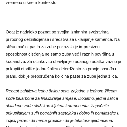
vremena u širem kontekstu.
Ocat je nadaleko poznat po svojim iznimnim svojstvima
prirodnog dezinficijensa i sredstva za uklanjanje kamenca. Na
sličan način, pasta za zube pokazala je impresivnu
sposobnost čišćenja ne samo zuba već i raznih površina u
kućanstvu. Za učinkovito obavljanje zadanog zadatka važno je
prikupiti otprilike jednu šalicu deterdženta za pranje posuđa u
prahu, dok je preporučena količina paste za zube jedna žlica.
Recept zahtijeva jednu šalicu octa, zajedno s jednom žlicom
sode bikarbone za finaliziranje smjese. Dodatno, jedna šalica
ohlađene vode služi kao ključna komponenta. Započnite
prikupljanjem svih potrebnih sastojaka i dobro ih pomiješajte u
zdjeli, pazeći da nema grudica i da je tekstura ujednačena.