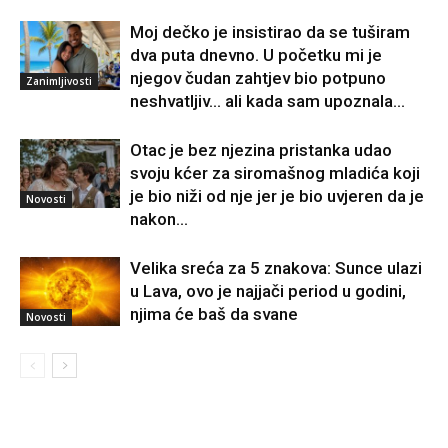
Moj dečko je insistirao da se tuširam
dva puta dnevno. U početku mi je
njegov čudan zahtjev bio potpuno
Zanimljivosti
neshvatljiv… ali kada sam upoznala...
Otac je bez njezina pristanka udao
svoju kćer za siromašnog mladića koji
je bio niži od nje jer je bio uvjeren da je
Novosti
nakon...
Velika sreća za 5 znakova: Sunce ulazi
u Lava, ovo je najjači period u godini,
njima će baš da svane
Novosti