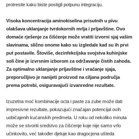
protresite kako biste postigli potpunu integraciju.
Visoka koncentracija aminokiselina prisutnih u pivu
olakšava uklanjanje tvrdokornih mrlja i prljavštine. Ovo
domaće rješenje za čišćenje može vratiti izvorni sjaj vašim
slavinama, slično onome kako su izgledale kad su ih prvi
put postavile. Štoviše, dezinfekcijska svojstva kuhinjske
soli čine je izvrsnim izborom za održavanje čistih zahoda.
Za optimalno uklanjanje prljavštine i vraćanje sjaja,
preporučljivo je nanijeti proizvod na ciljana područja
prema potrebi, osiguravajući izvanredne rezultate.
Izuzetna moć kombinacije octa i paste za zube može dati
impresivne rezultate, pokazujući značajan potencijal ovih
uobičajenih kućanskih predmeta. U roku od nekoliko minuta
može se stvoriti sredstvo za čišćenje koje nije samo vrlo
učinkovito, već također djeluje kao dragocjena ušteda