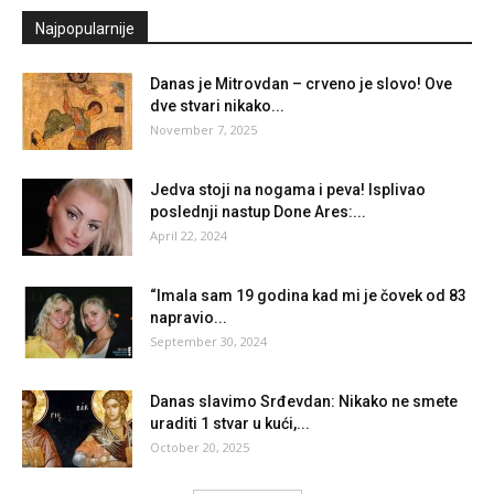
Najpopularnije
Danas je Mitrovdan – crveno je slovo! Ove
dve stvari nikako...
November 7, 2025
Jedva stoji na nogama i peva! Isplivao
poslednji nastup Done Ares:...
April 22, 2024
“Imala sam 19 godina kad mi je čovek od 83
napravio...
September 30, 2024
Danas slavimo Srđevdan: Nikako ne smete
uraditi 1 stvar u kući,...
October 20, 2025