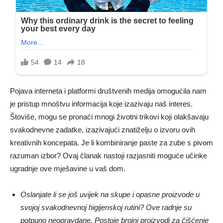
Pojava interneta i platformi društvenih medija omogućila nam
je pristup mnoštvu informacija koje izazivaju naš interes.
Štoviše, mogu se pronaći mnogi životni trikovi koji olakšavaju
svakodnevne zadatke, izazivajući znatiželju o izvoru ovih
kreativnih koncepata. Je li kombiniranje paste za zube s pivom
razuman izbor? Ovaj članak nastoji razjasniti moguće učinke
ugradnje ove mješavine u vaš dom.
Oslanjate li se još uvijek na skupe i opasne proizvode u
svojoj svakodnevnoj higijenskoj rutini? Ove radnje su
potpuno neopravdane. Postoje brojni proizvodi za čišćenje