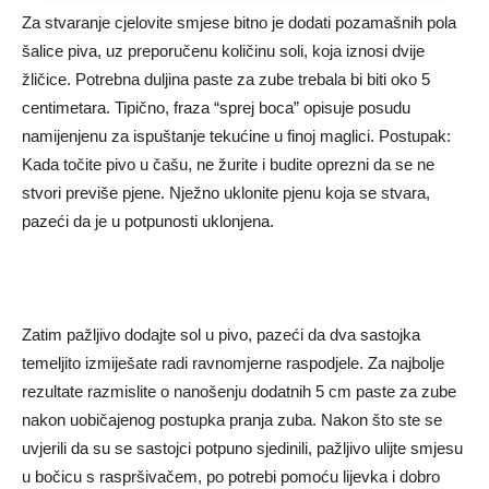
Za stvaranje cjelovite smjese bitno je dodati pozamašnih pola
šalice piva, uz preporučenu količinu soli, koja iznosi dvije
žličice. Potrebna duljina paste za zube trebala bi biti oko 5
centimetara. Tipično, fraza “sprej boca” opisuje posudu
namijenjenu za ispuštanje tekućine u finoj maglici. Postupak:
Kada točite pivo u čašu, ne žurite i budite oprezni da se ne
stvori previše pjene. Nježno uklonite pjenu koja se stvara,
pazeći da je u potpunosti uklonjena.
Zatim pažljivo dodajte sol u pivo, pazeći da dva sastojka
temeljito izmiješate radi ravnomjerne raspodjele. Za najbolje
rezultate razmislite o nanošenju dodatnih 5 cm paste za zube
nakon uobičajenog postupka pranja zuba. Nakon što ste se
uvjerili da su se sastojci potpuno sjedinili, pažljivo ulijte smjesu
u bočicu s raspršivačem, po potrebi pomoću lijevka i dobro