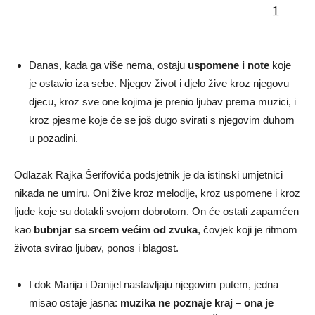
Danas, kada ga više nema, ostaju
uspomene i note
koje
je ostavio iza sebe. Njegov život i djelo žive kroz njegovu
djecu, kroz sve one kojima je prenio ljubav prema muzici, i
kroz pjesme koje će se još dugo svirati s njegovim duhom
u pozadini.
Odlazak Rajka Šerifovića podsjetnik je da istinski umjetnici
nikada ne umiru. Oni žive kroz melodije, kroz uspomene i kroz
ljude koje su dotakli svojom dobrotom. On će ostati zapamćen
kao
bubnjar sa srcem većim od zvuka
, čovjek koji je ritmom
života svirao ljubav, ponos i blagost.
I dok Marija i Danijel nastavljaju njegovim putem, jedna
misao ostaje jasna:
muzika ne poznaje kraj – ona je