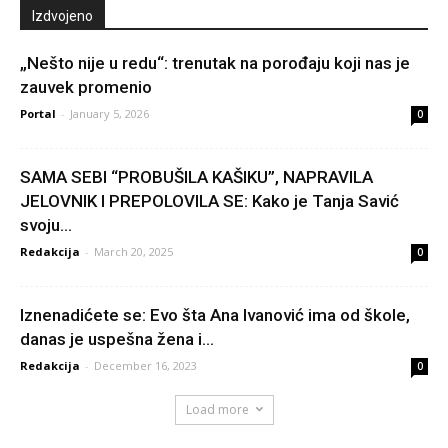
Izdvojeno
„Nešto nije u redu“: trenutak na porođaju koji nas je
zauvek promenio
Portal
-
January 5, 2026
0
SAMA SEBI “PROBUŠILA KAŠIKU”, NAPRAVILA
JELOVNIK I PREPOLOVILA SE: Kako je Tanja Savić
svoju...
Redakcija
-
March 20, 2025
0
Iznenadićete se: Evo šta Ana Ivanović ima od škole,
danas je uspešna žena i...
Redakcija
-
December 16, 2023
0
Load more