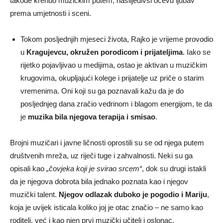
takođe krenuo muzičkim putem, naslijedivši očevu ljubav
prema umjetnosti i sceni.
Tokom posljednjih mjeseci života, Rajko je vrijeme provodio
u
Kragujevcu, okružen porodicom i prijateljima
. Iako se
rijetko pojavljivao u medijima, ostao je aktivan u muzičkim
krugovima, okupljajući kolege i prijatelje uz priče o starim
vremenima. Oni koji su ga poznavali kažu da je do
posljednjeg dana zračio vedrinom i blagom energijom, te da
je
muzika bila njegova terapija i smisao
.
Brojni muzičari i javne ličnosti oprostili su se od njega putem
društvenih mreža, uz riječi tuge i zahvalnosti. Neki su ga
opisali kao
„čovjeka koji je svirao srcem“
, dok su drugi istakli
da je njegova dobrota bila jednako poznata kao i njegov
muzički talent.
Njegov odlazak duboko je pogodio i Mariju
,
koja je uvijek isticala koliko joj je otac značio – ne samo kao
roditelj, već i kao njen prvi muzički učitelj i oslonac.