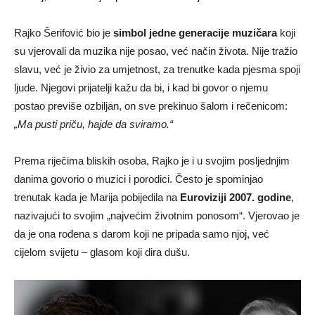
Rajko Šerifović bio je
simbol jedne generacije muzičara
koji
su vjerovali da muzika nije posao, već način života. Nije tražio
slavu, već je živio za umjetnost, za trenutke kada pjesma spoji
ljude. Njegovi prijatelji kažu da bi, i kad bi govor o njemu
postao previše ozbiljan, on sve prekinuo šalom i rečenicom:
„Ma pusti priču, hajde da sviramo.“
Prema riječima bliskih osoba, Rajko je i u svojim posljednjim
danima govorio o muzici i porodici. Često je spominjao
trenutak kada je Marija pobijedila na
Euroviziji 2007. godine
,
nazivajući to svojim „najvećim životnim ponosom“. Vjerovao je
da je ona rođena s darom koji ne pripada samo njoj, već
cijelom svijetu – glasom koji dira dušu.