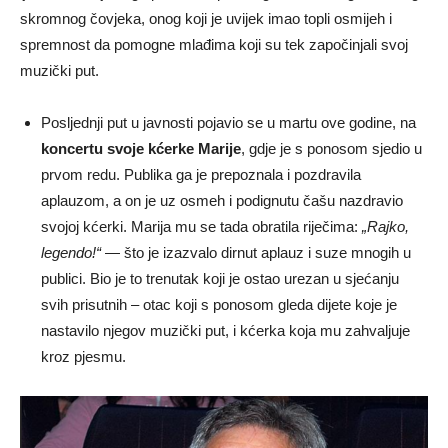
skromnog čovjeka, onog koji je uvijek imao topli osmijeh i
spremnost da pomogne mlađima koji su tek započinjali svoj
muzički put.
Posljednji put u javnosti pojavio se u martu ove godine, na
koncertu svoje kćerke Marije
, gdje je s ponosom sjedio u
prvom redu. Publika ga je prepoznala i pozdravila
aplauzom, a on je uz osmeh i podignutu čašu nazdravio
svojoj kćerki. Marija mu se tada obratila riječima:
„Rajko,
legendo!“
— što je izazvalo dirnut aplauz i suze mnogih u
publici. Bio je to trenutak koji je ostao urezan u sjećanju
svih prisutnih – otac koji s ponosom gleda dijete koje je
nastavilo njegov muzički put, i kćerka koja mu zahvaljuje
kroz pjesmu.