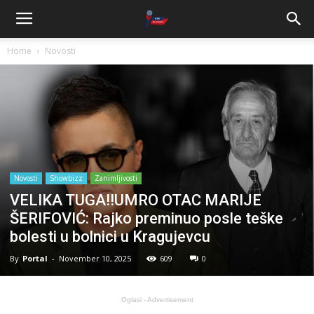
Home
Novosti
Novosti
Showbizz
Zanimljivosti
VELIKA TUGA!!UMRO OTAC MARIJE
ŠERIFOVIĆ: Rajko preminuo posle teške
bolesti u bolnici u Kragujevcu
By
Portal
-
November 10, 2025
609
0
Oglasi - Advertisement