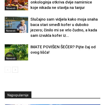
onkologinja otkriva dvije namirnice
koje nikada ne stavlja na tanjur
Novosti
Slučajno sam vidjela kako moja snaha
baca stari smeđi kofer u duboko
jezero; činilo mi se vrlo čudno, a kada
Novosti
sam izvukla kofer iz...
IMATE POVIŠEN ŠEĆER? Pijte čaj od
ovog lišća!
Novosti
Najpopularnije