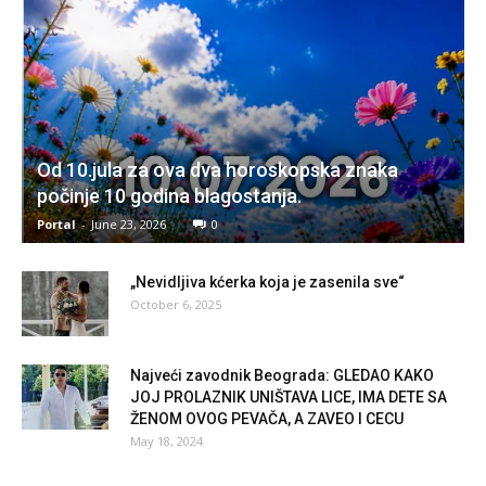
Od 10.jula za ova dva horoskopska znaka
počinje 10 godina blagostanja.
Portal
-
June 23, 2026
0
„Nevidljiva kćerka koja je zasenila sve“
October 6, 2025
Najveći zavodnik Beograda: GLEDAO KAKO
JOJ PROLAZNIK UNIŠTAVA LICE, IMA DETE SA
ŽENOM OVOG PEVAČA, A ZAVEO I CECU
May 18, 2024