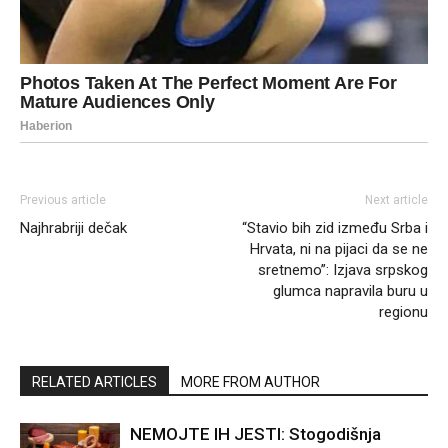
Previous article
Next article
Najhrabriji dečak
“Stavio bih zid između Srba i
Hrvata, ni na pijaci da se ne
sretnemo”: Izjava srpskog
glumca napravila buru u
regionu
RELATED ARTICLES
MORE FROM AUTHOR
NEMOJTE IH JESTI: Stogodišnja