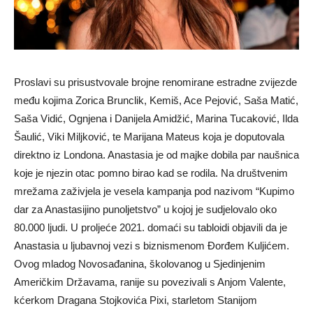
Proslavi su prisustvovale brojne renomirane estradne zvijezde
među kojima Zorica Brunclik, Kemiš, Ace Pejović, Saša Matić,
Saša Vidić, Ognjena i Danijela Amidžić, Marina Tucaković, Ilda
Šaulić, Viki Miljković, te Marijana Mateus koja je doputovala
direktno iz Londona. Anastasia je od majke dobila par naušnica
koje je njezin otac pomno birao kad se rodila. Na društvenim
mrežama zaživjela je vesela kampanja pod nazivom “Kupimo
dar za Anastasijino punoljetstvo” u kojoj je sudjelovalo oko
80.000 ljudi. U proljeće 2021. domaći su tabloidi objavili da je
Anastasia u ljubavnoj vezi s biznismenom Đorđem Kuljićem.
Ovog mladog Novosađanina, školovanog u Sjedinjenim
Američkim Državama, ranije su povezivali s Anjom Valente,
kćerkom Dragana Stojkovića Pixi, starletom Stanijom