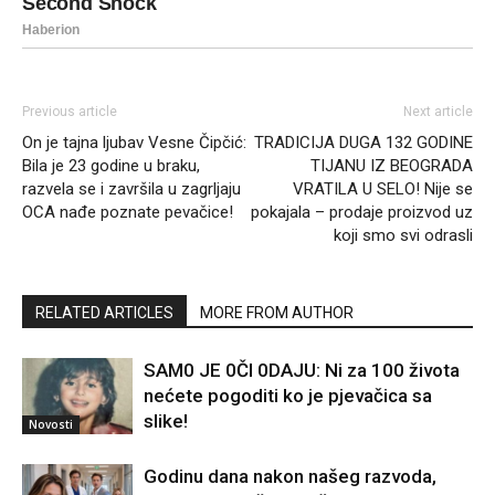
Previous article
Next article
On je tajna ljubav Vesne Čipčić:
TRADICIJA DUGA 132 GODINE
Bila je 23 godine u braku,
TIJANU IZ BEOGRADA
razvela se i završila u zagrljaju
VRATILA U SELO! Nije se
OCA nađe poznate pevačice!
pokajala – prodaje proizvod uz
koji smo svi odrasli
RELATED ARTICLES
MORE FROM AUTHOR
SAM0 JE 0Čl 0DAJU: Ni za 100 života
nećete pogoditi ko je pjevačica sa
slike!
Novosti
Godinu dana nakon našeg razvoda,