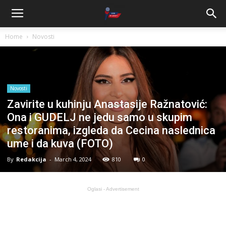
Home
Novosti
Novosti
Zavirite u kuhinju Anastasije Ražnatović:
Ona i GUDELJ ne jedu samo u skupim
restoranima, izgleda da Cecina naslednica
ume i da kuva (FOTO)
By
Redakcija
-
March 4, 2024
810
0
Oglasi - Advertisement