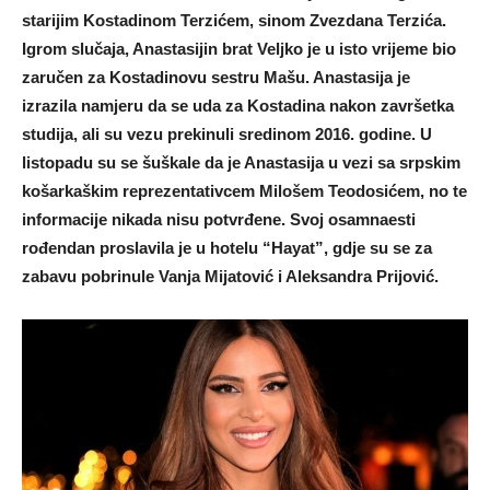
starijim Kostadinom Terzićem, sinom Zvezdana Terzića.
Igrom slučaja, Anastasijin brat Veljko je u isto vrijeme bio
zaručen za Kostadinovu sestru Mašu. Anastasija je
izrazila namjeru da se uda za Kostadina nakon završetka
studija, ali su vezu prekinuli sredinom 2016. godine. U
listopadu su se šuškale da je Anastasija u vezi sa srpskim
košarkaškim reprezentativcem Milošem Teodosićem, no te
informacije nikada nisu potvrđene. Svoj osamnaesti
rođendan proslavila je u hotelu “Hayat”, gdje su se za
zabavu pobrinule Vanja Mijatović i Aleksandra Prijović.