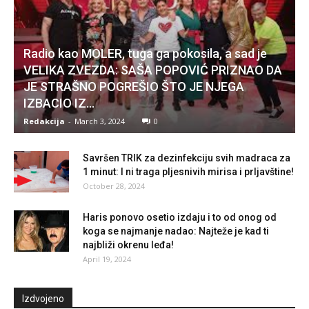
Radio kao MOLER, tuga ga pokosila, a sad je
VELIKA ZVEZDA: SAŠA POPOVIĆ PRIZNAO DA
JE STRAŠNO POGREŠIO ŠTO JE NJEGA
IZBACIO IZ...
Redakcija
-
March 3, 2024
0
Savršen TRIK za dezinfekciju svih madraca za
1 minut: I ni traga pljesnivih mirisa i prljavštine!
October 28, 2024
Haris ponovo osetio izdaju i to od onog od
koga se najmanje nadao: Najteže je kad ti
najbliži okrenu leđa!
April 19, 2024
Izdvojeno