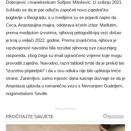
Dobrojević i manekenkom Sofijom Milošević. U svibnju 2021.
šuškalo se da je par odlučio započeti novo zajedničko
poglavlje u Beogradu, a u medijima su se pojavili napisi da
Ceca, Anastasijina majka, odobrava kćerin izbor. Međutim,
prema medijskim izvorima, njihovoj petogodišnjoj vezi došao
je kraj u veljači 2022. godine. Prema izvješćima, njihova je
razdvojenost navodno bila rezultat njihovog sve zauzetijeg
rasporeda, zbog čega su imali ograničeno vrijeme koje mogu
provoditi zajedno. Navodno, razni tabloidi tvrde da je prekid bio
“izuzetno prijateljski” i da u ovu odluku nije bilo uplitanja treće
strane. Zanimljivo, samo mjesec dana kasnije doznaje se da je
Anastasia uplovila u romantičnu vezu s Nemanjom Gudeljem,
nogometašem Seville.
Preporučujemo