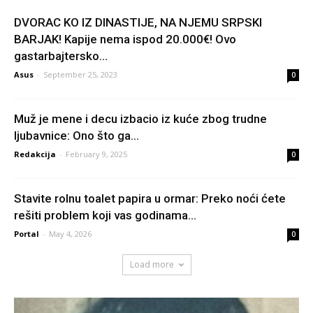
DVORAC KO IZ DINASTIJE, NA NJEMU SRPSKI
BARJAK! Kapije nema ispod 20.000€! Ovo
gastarbajtersko...
Asus
-
September 25, 2023
0
Muž je mene i decu izbacio iz kuće zbog trudne
ljubavnice: Ono što ga...
Redakcija
-
February 9, 2025
0
Stavite rolnu toalet papira u ormar: Preko noći ćete
rešiti problem koji vas godinama...
Portal
-
May 4, 2026
0
Load more