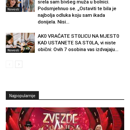
srela sam bivšeg muža u bolnici.
Podsmjehnuo se. „Ostaviti te bila je
Novosti
najbolja odluka koju sam ikada
donijela. Nisi...
AK0 VRAĆATE ST0LlCU NA MJEST0
KAD USTANETE SA ST0LA, vi niste
obični: Ovih 7 osobina vas izdvajaju…
Novosti
Najpopularnije