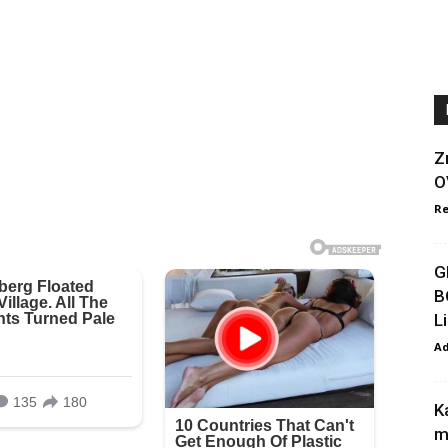
Z
O
Re
G
B
L
A
K
m