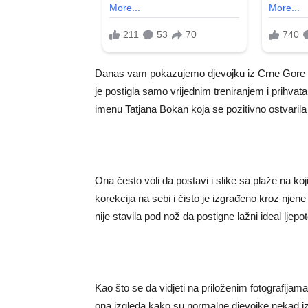
Danas vam pokazujemo djevojku iz Crne Gore koj
je postigla samo vrijednim treniranjem i prihva
imenu Tatjana Bokan koja se pozitivno ostvarila
Ona često voli da postavi i slike sa plaže na koj
korekcija na sebi i čisto je izgrađeno kroz njen
nije stavila pod nož da postigne lažni ideal ljepo
Kao što se da vidjeti na priloženim fotografijam
ona izgleda kako su normalne djevojke nekad izgl