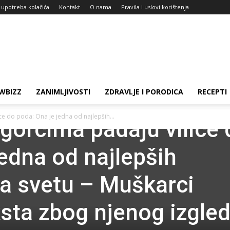
i upotreba kolačića
Kontakt
O nama
Pravila i uslovi korištenja
WBIZZ
ZANIMLJIVOSTI
ZDRAVLJE I PORODICA
RECEPTI
e do poda: Ona je jedna od najlepših...
gorcima padaju vilice 
jedna od najlepših
a svetu – Muškarci
ksta zbog njenog izgled