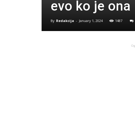
evo ko je ona
By
Redakcija
-
January 1, 2024
1487
Og