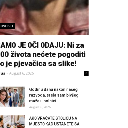
NOVOSTI
AM0 JE 0Čl 0DAJU: Ni za
00 života nećete pogoditi
o je pjevačica sa slike!
sus
-
August 6, 2026
0
Godinu dana nakon našeg
razvoda, srela sam bivšeg
muža u bolnici....
August 6, 2026
AK0 VRAĆATE ST0LlCU NA
MJEST0 KAD USTANETE SA