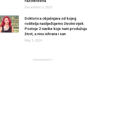
razotkrivena
December 2, 2023
Doktorica objašnjava od kojeg
roditelja naslijeđujemo životni vijek:
Postoje 2 navike koje nam produžuju
život, a nisu ishrana i san
May 5, 2026
- Advertisement -