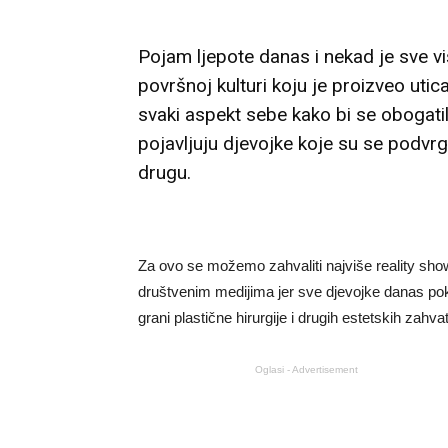
Pojam ljepote danas i nekad je sve viš
površnoj kulturi koju je proizveo uti
svaki aspekt sebe kako bi se obogati
pojavljuju djevojke koje su se podvrg
drugu.
Za ovo se možemo zahvaliti najviše reality sho
društvenim medijima jer sve djevojke danas pokuš
grani plastične hirurgije i drugih estetskih zahvat
Oglasi - Advertisement