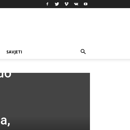
SAVJETI
do
a,