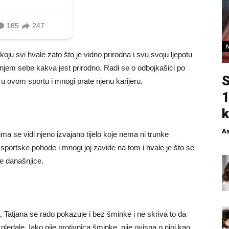
u svi hvale zato što je vidno prirodna i svu svoju ljepotu
tanjem sebe kakva jest prirodno. Radi se o odbojkašici po
S
 u ovom sportu i mnogi prate njenu karijeru.
1
k
A
ima se vidi njeno izvajano tijelo koje nema ni trunke
e sportske pohode i mnogi joj zavide na tom i hvale je što se
te današnjice.
a, Tatjana se rado pokazuje i bez šminke i ne skriva to da
edale. Iako nije protivnica šminke, nije ovisna o njoj kao