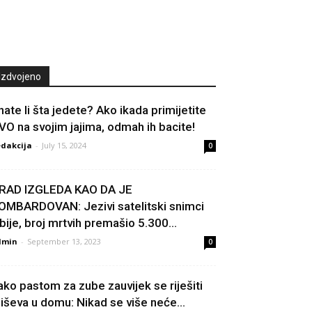
Izdvojeno
nate li šta jedete? Ako ikada primijetite
VO na svojim jajima, odmah ih bacite!
dakcija
-
July 15, 2024
0
RAD IZGLEDA KAO DA JE
OMBARDOVAN: Jezivi satelitski snimci
ibije, broj mrtvih premašio 5.300...
dmin
-
September 13, 2023
0
ako pastom za zube zauvijek se riješiti
iševa u domu: Nikad se više neće...