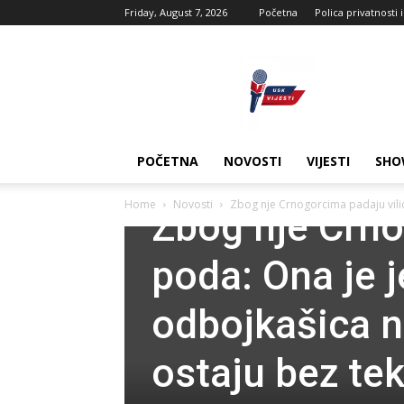
Friday, August 7, 2026
Početna
Polica privatnosti 
USK
vijesti
POČETNA
NOVOSTI
VIJESTI
SHO
Novosti
Home
Novosti
Zbog nje Crnogorcima padaju vilic
Zbog nje Crno
poda: Ona je 
odbojkašica n
ostaju bez te