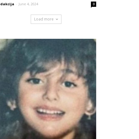
dakcija
-
June 4, 2024
0
Load more