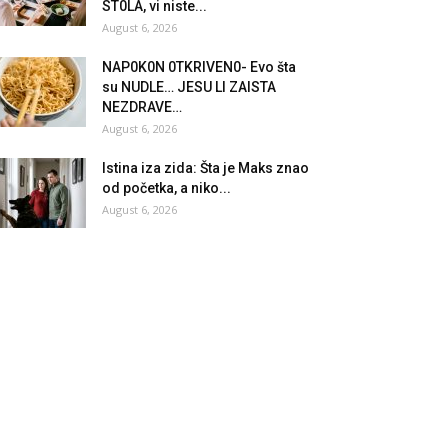
ST0LA, vi niste...
August 6, 2026
NAP0K0N 0TKRlVEN0- Evo šta
su NUDLE… JESU Ll ZAlSTA
NEZDRAVE…
August 6, 2026
Istina iza zida: Šta je Maks znao
od početka, a niko...
August 6, 2026