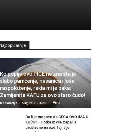
Najpopularnije
Ko popije ovo PIĆE ne zna šta je
slabo pamćenje, nesanica i loše
raspoloženje, rekla mi je baka:
Zamijenite KAFU za ovo staro čudo!
Redakcija
-
August 11, 2024
0
Da li je moguće da CECA OVO IMA U
KUĆI?! – Fotka iz vile zapalila
društvene mreže, tajna je