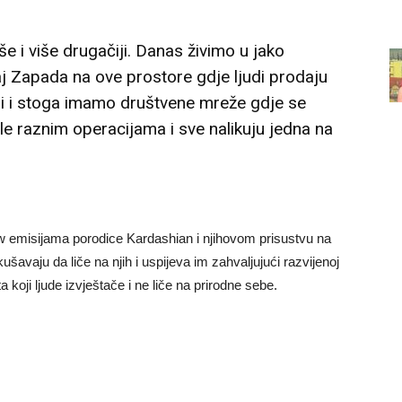
e i više drugačiji. Danas živimo u jako
caj Zapada na ove prostore gdje ljudi prodaju
li i stoga imamo društvene mreže gdje se
le raznim operacijama i sve nalikuju jedna na
w emisijama porodice Kardashian i njihovom prisustvu na
avaju da liče na njih i uspijeva im zahvaljujući razvijenoj
a koji ljude izvještače i ne liče na prirodne sebe.