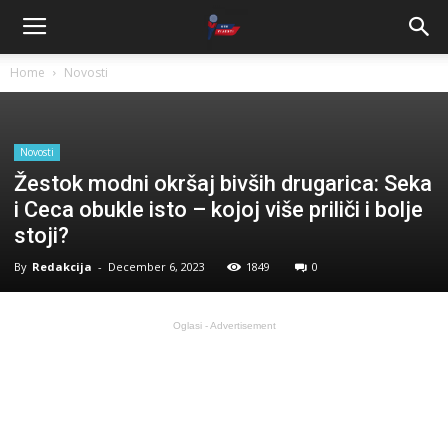
Home
Novosti
Novosti
Žestok modni okršaj bivših drugarica: Seka
i Ceca obukle isto – kojoj više priliči i bolje
stoji?
By
Redakcija
-
December 6, 2023
1849
0
Oglasi - Advertisement