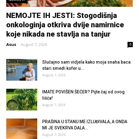
NEMOJTE IH JESTI: Stogodišnja
onkologinja otkriva dvije namirnice
koje nikada ne stavlja na tanjur
Asus
-
August 7, 2026
0
Slučajno sam vidjela kako moja snaha baca
stari smeđi kofer u...
August 7, 2026
IMATE POVIŠEN ŠEĆER? Pijte čaj od ovog
lišća!
August 7, 2026
PRAŠINA U STANU ME IZLUĐIVALA, A ONDA
MI JE SVEKRVA DALA...
August 7, 2026