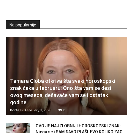
Najpopularnije
Tamara Globa otkriva šta svaki horoskopski
znak čeka u februaru: Ono šta vam se desi
ovog meseca, dešavaće vam se i ostatak
godine
Portal
-
February 3, 2026
0
OVO JE NAJZLOBNIJI HOROSKOPSKI ZNAK:
Njega se i SAM ĐAVO PLAŠI, EVO KOLIKO ZAO