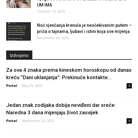
UM IMA
October 15, 2024
Noć vjenčanja krenula je neočekivanim putem –
priča o tajnama, ljubavi i istini koja sve mijenja
November 24, 2025
Izdvojeno
Za ova 4 znaka prema kineskom horoskopu od danas
kreću “Dani uklanjanja”: Prekinuće kontakte...
Portal
-
May 25, 2026
0
Jedan znak zodijaka dobija neviđeni dar sreće:
Naredna 3 dana mijenjaju život zauvijek
Portal
-
September 23, 2025
0