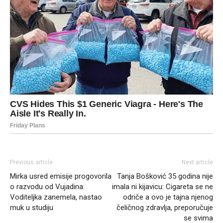
Previous article
Next article
Mirka usred emisije progovorila
Tanja Bošković 35 godina nije
o razvodu od Vujadina:
imala ni kijavicu: Cigareta se ne
Voditeljka zanemela, nastao
odriče a ovo je tajna njenog
muk u studiju
čeličnog zdravlja, preporučuje
se svima