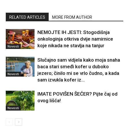
RELATED ARTICLES
MORE FROM AUTHOR
NEMOJTE IH JESTI: Stogodišnja
onkologinja otkriva dvije namirnice
koje nikada ne stavlja na tanjur
Novosti
Slučajno sam vidjela kako moja snaha
baca stari smeđi kofer u duboko
jezero; činilo mi se vrlo čudno, a kada
Novosti
sam izvukla kofer iz...
IMATE POVIŠEN ŠEĆER? Pijte čaj od
ovog lišća!
Novosti