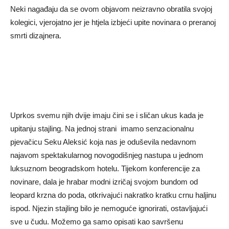
Neki nagađaju da se ovom objavom neizravno obratila svojoj
kolegici, vjerojatno jer je htjela izbjeći upite novinara o preranoj
smrti dizajnera.
Uprkos svemu njih dvije imaju čini se i sličan ukus kada je
upitanju stajling. Na jednoj strani imamo senzacionalnu
pjevačicu Seku Aleksić koja nas je oduševila nedavnom
najavom spektakularnog novogodišnjeg nastupa u jednom
luksuznom beogradskom hotelu. Tijekom konferencije za
novinare, dala je hrabar modni izričaj svojom bundom od
leopard krzna do poda, otkrivajući nakratko kratku crnu haljinu
ispod. Njezin stajling bilo je nemoguće ignorirati, ostavljajući
sve u čudu. Možemo ga samo opisati kao savršenu