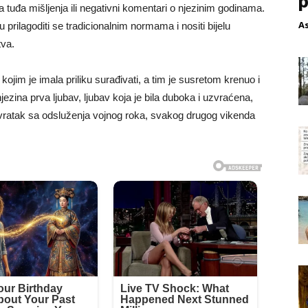
p
 tuđa mišljenja ili negativni komentari o njezinim godinama.
A
u prilagoditi se tradicionalnim normama i nositi bijelu
tva.
kojim je imala priliku surađivati, a tim je susretom krenuo i
njezina prva ljubav, ljubav koja je bila duboka i uzvraćena,
ovratak sa odsluženja vojnog roka, svakog drugog vikenda