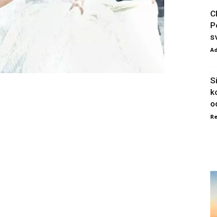
C
P
s
A
S
k
od
Re