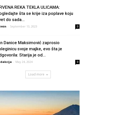
RVENA REKA TEKLA ULICAMA:
ogledajte šta se krije iza poplave koju
vet do sada...
dmin
-
September 13, 2023
0
in Danice Maksimović zaprosio
oleginicu svoje majke, evo šta je
govorila: Starija je od...
dakcija
-
May 24, 2024
0
Load more