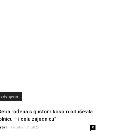
Izdvojeno
Beba rođena s gustom kosom oduševila
olnicu – i celu zajednicu“
rtal
-
October 31, 2025
0