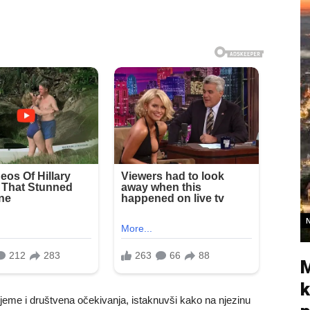
M
k
rijeme i društvena očekivanja, istaknuvši kako na njezinu