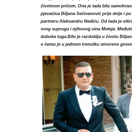
životnom pričom. Ona je tada bila samohrana
pjevačica Biljana Sečivanović prije dvije i p
partneru Aleksandru Nediću. Od tada je otkril
svog supruga i njihovog sina Meteja. Međuti
duboka tuga.Bilo je razdoblja u životu Bilj
o čemu je u jednom trenutku otvoreno govori