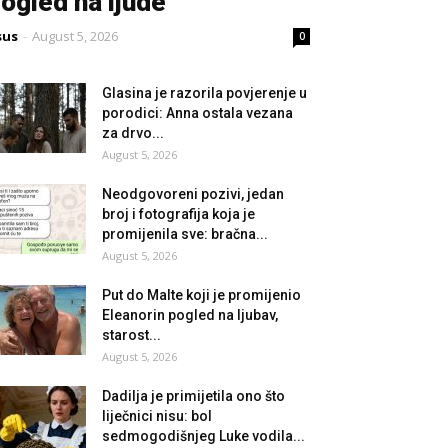
ogled na ljude
sus
-
August 5, 2026
0
Glasina je razorila povjerenje u
porodici: Anna ostala vezana
za drvo...
August 5, 2026
Neodgovoreni pozivi, jedan
broj i fotografija koja je
promijenila sve: bračna...
August 5, 2026
Put do Malte koji je promijenio
Eleanorin pogled na ljubav,
starost...
August 5, 2026
Dadilja je primijetila ono što
liječnici nisu: bol
sedmogodišnjeg Luke vodila...