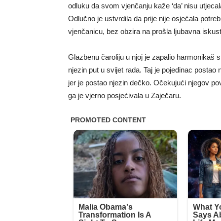
odluku da svom vjenčanju kaže ‘da’ nisu utjecala
Odlučno je ustvrdila da prije nije osjećala potreb
vjenčanicu, bez obzira na prošla ljubavna iskus
Glazbenu čaroliju u njoj je zapalio harmonikaš s 
njezin put u svijet rada. Taj je pojedinac postao 
jer je postao njezin dečko. Očekujući njegov p
ga je vjerno posjećivala u Zaječaru.