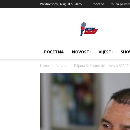
Wednesday, August 5, 2026
Početna
Polica privat
USK
vijesti
POČETNA
NOVOSTI
VIJESTI
SHO
Home
Novosti
Biljana Sečivanović umesto SREĆE d