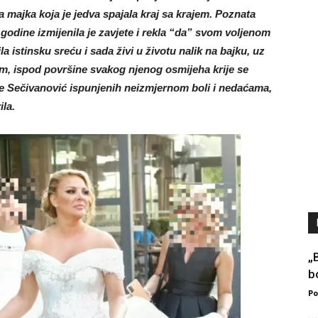
 majka koja je jedva spajala kraj sa krajem. Poznata
o godine izmijenila je zavjete i rekla “da” svom voljenom
a istinsku sreću i sada živi u životu nalik na bajku, uz
m, ispod površine svakog njenog osmijeha krije se
ane Sečivanović ispunjenih neizmjernom boli i nedaćama,
la.
„
b
Po