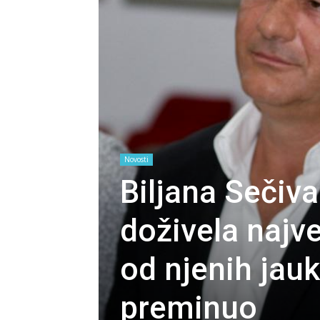
Novosti
Biljana Seči
doživela najve
od njenih jauka
preminuo