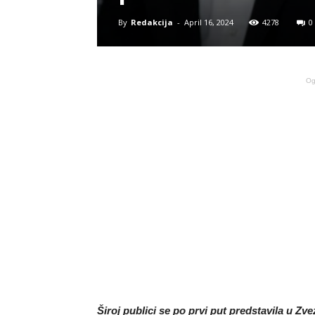
By
Redakcija
-
April 16, 2024
4278
0
Og
Široj publici se po prvi put predstavila u Z