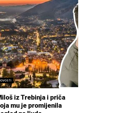
NOVOSTI
iloš iz Trebinja i priča
oja mu je promijenila