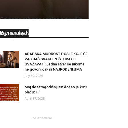
Cakanino crkveno venčanje sprečila
velika porodična tragedija:
Preminule dve najdraže osobe
Najpopularnije
Admin
-
February 1, 2024
0
ARAPSKA MUDROST POSLE KOJE ĆE
VAS BAŠ SVAKO POŠTOVATI I
UVAŽAVATI: Jedna stvar se nikome
ne govori, čak ni NAJROĐENIJIMA
July 30, 2026
Moj desetogodišnji sin došao je kući
plačući…”
April 17, 2025
- Advertisement -