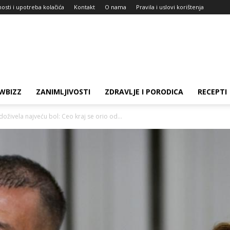
nosti i upotreba kolačića
Kontakt
O nama
Pravila i uslovi korištenja
WBIZZ
ZANIMLJIVOSTI
ZDRAVLJE I PORODICA
RECEPTI
oživela najveću bol: Ceo kraj se orio od...