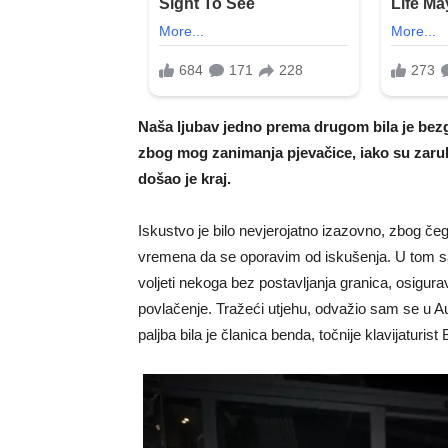
Naša ljubav jedno prema drugom bila je bezgr
zbog mog zanimanja pjevačice, iako su zaruk
došao je kraj.
Iskustvo je bilo nevjerojatno izazovno, zbog če
vremena da se oporavim od iskušenja. U tom s
voljeti nekoga bez postavljanja granica, osigura
povlačenje. Tražeći utjehu, odvažio sam se u Au
paljba bila je članica benda, točnije klavijaturist