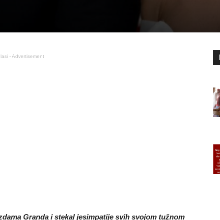
lasi - Advertisement
vezdama Granda i stekal jesimpatije svih svojom tužnom