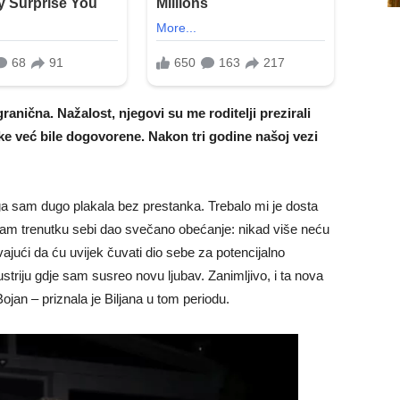
anična. Nažalost, njegovi su me roditelji prezirali
e već bile dogovorene. Nakon tri godine našoj vezi
ga sam dugo plakala bez prestanka. Trebalo mi je dosta
am trenutku sebi dao svečano obećanje: nikad više neću
vajući da ću uvijek čuvati dio sebe za potencijalno
striju gdje sam susreo novu ljubav. Zanimljivo, i ta nova
 Bojan – priznala je Biljana u tom periodu.