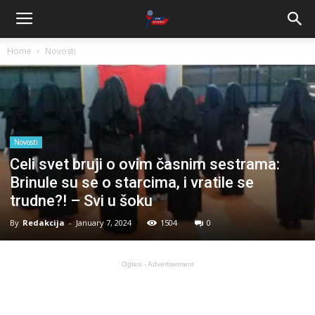
Home
Novosti
Novosti
Celi svet bruji o ovim časnim sestrama:
Brinule su se o starcima, i vratile se
trudne?! – Svi u šoku
By
Redakcija
-
January 7, 2024
1504
0
Oglasi - Advertisement