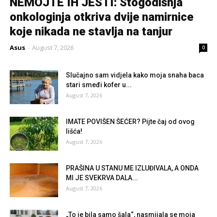
NEMOJTE IH JESTI: Stogodišnja
onkologinja otkriva dvije namirnice
koje nikada ne stavlja na tanjur
Asus
-
August 7, 2026
0
Slučajno sam vidjela kako moja snaha baca
stari smeđi kofer u...
August 7, 2026
IMATE POVIŠEN ŠEĆER? Pijte čaj od ovog
lišća!
August 7, 2026
PRAŠINA U STANU ME IZLUĐIVALA, A ONDA
MI JE SVEKRVA DALA...
August 7, 2026
„To je bila samo šala“, nasmijala se moja