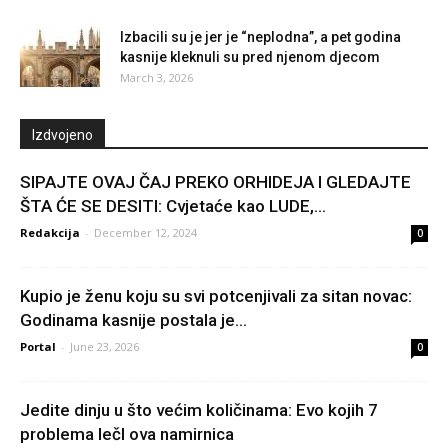
Izbacili su je jer je “neplodna”, a pet godina
kasnije kleknuli su pred njenom djecom
March 3, 2026
Izdvojeno
SIPAJTE OVAJ ČAJ PREKO ORHIDEJA I GLEDAJTE
ŠTA ĆE SE DESITI: Cvjetaće kao LUDE,...
Redakcija
-
December 12, 2024
0
Kupio je ženu koju su svi potcenjivali za sitan novac:
Godinama kasnije postala je...
Portal
-
June 23, 2026
0
Jedite dinju u što većim količinama: Evo kojih 7
problema lečI ova namirnica