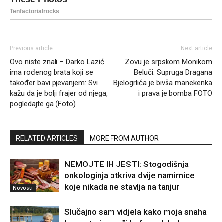
Previous article
Next article
Ovo niste znali – Darko Lazić
Zovu je srpskom Monikom
ima rođenog brata koji se
Beluči: Supruga Dragana
također bavi pjevanjem: Svi
Bjelogrlića je bivša manekenka
kažu da je bolji frajer od njega,
i prava je bomba FOTO
pogledajte ga (Foto)
RELATED ARTICLES
MORE FROM AUTHOR
NEMOJTE IH JESTI: Stogodišnja
onkologinja otkriva dvije namirnice
koje nikada ne stavlja na tanjur
Novosti
Slučajno sam vidjela kako moja snaha