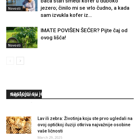
baca stari smeđi kofer u duboko
jezero; činilo mi se vrlo čudno, a kada
Novosti
sam izvukla kofer iz...
IMATE POVIŠEN ŠEĆER? Pijte čaj od
ovog lišća!
Novosti
Recept za TURSKI KOLAČ koji je osvojio
društvene mreže: Jednostavno se pravi,
sastojci su jeftini a okus fantastičan
Najpopularnije
Redakcija
-
November 28, 2023
0
Lav ili zebra: Životinja koju ste prvo ugledali na
ovoj optičkoj iluziji otkriva najvažnije osobine
vaše ličnosti
March 29, 2025