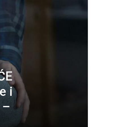
EĆE
e i
 –