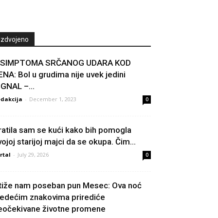
Izdvojeno
 SIMPTOMA SRČANOG UDARA KOD
ENA: Bol u grudima nije uvek jedini
IGNAL –...
dakcija
-
December 1, 2023
0
ratila sam se kući kako bih pomogla
vojoj starijoj majci da se okupa. Čim...
rtal
-
July 29, 2026
0
tiže nam poseban pun Mesec: Ova noć
ledećim znakovima prirediće
eočekivane životne promene