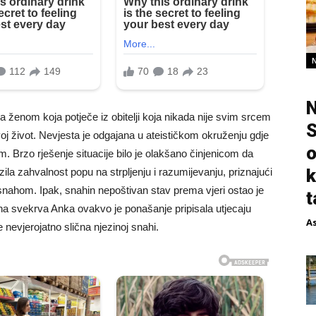
N
a ženom koja potječe iz obitelji koja nikada nije svim srcem
S
svoj život. Nevjesta je odgajana u ateističkom okruženju gdje
o
 Brzo rješenje situacije bilo je olakšano činjenicom da
k
zila zahvalnost popu na strpljenju i razumijevanju, priznajući
nahom. Ipak, snahin nepoštivan stav prema vjeri ostao je
t
na svekrva Anka ovakvo je ponašanje pripisala utjecaju
A
e nevjerojatno slična njezinoj snahi.