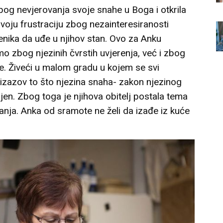
zbog nevjerovanja svoje snahe u Boga i otkrila
svoju frustraciju zbog nezainteresiranosti
enika da uđe u njihov stan. Ovo za Anku
o zbog njezinih čvrstih uvjerenja, već i zbog
ve. Živeći u malom gradu u kojem se svi
izazov to što njezina snaha- zakon njezinog
ojen. Zbog toga je njihova obitelj postala tema
anja. Anka od sramote ne želi da izađe iz kuće