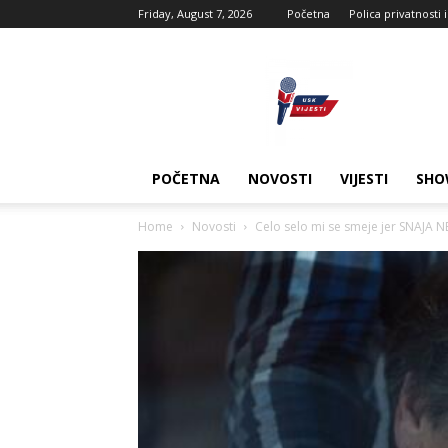
Friday, August 7, 2026
Početna
Polica privatnosti 
USK
vijesti
POČETNA
NOVOSTI
VIJESTI
SHO
Home
Novosti
Celo selo mi se smeje jer SNAJA N