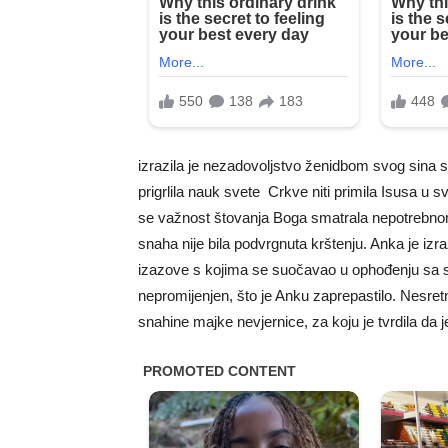
izrazila je nezadovoljstvo ženidbom svog sina s
prigrlila nauk svete Crkve niti primila Isusa u 
se važnost štovanja Boga smatrala nepotrebnom.
snaha nije bila podvrgnuta krštenju. Anka je izra
izazove s kojima se suočavao u ophođenju sa s
nepromijenjen, što je Anku zaprepastilo. Nesret
snahine majke nevjernice, za koju je tvrdila da j