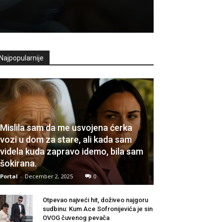
Najpopularnije
Mislila sam da me usvojena ćerka
vozi u dom za stare, ali kada sam
videla kuda zapravo idemo, bila sam
šokirana.
Portal
-
December 2, 2025
0
Otpevao najveći hit, doživeo najgoru
sudbinu: Kum Ace Sofronijevića je sin
OVOG čuvenog pevača