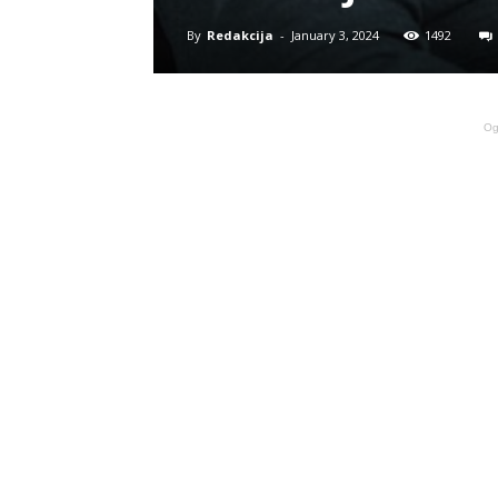
By
Redakcija
-
January 3, 2024
1492
Og