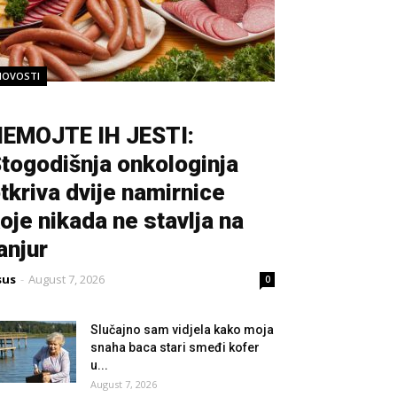
NOVOSTI
EMOJTE IH JESTI:
togodišnja onkologinja
tkriva dvije namirnice
oje nikada ne stavlja na
anjur
sus
-
August 7, 2026
0
Slučajno sam vidjela kako moja
snaha baca stari smeđi kofer
u...
August 7, 2026