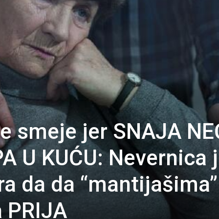
se smeje jer SNAJA N
 U KUĆU: Nevernica j
ara da da “mantijašima”
a PRIJA