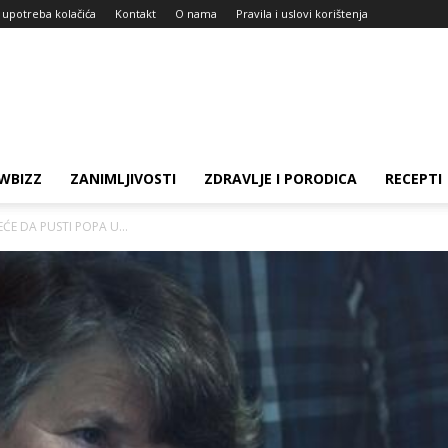
i upotreba kolačića
Kontakt
O nama
Pravila i uslovi korištenja
WBIZZ
ZANIMLJIVOSTI
ZDRAVLJE I PORODICA
RECEPTI
EĆE DA PUSTI POPA U...