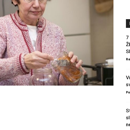
7
Ž
S
Re
V
s
Po
S
s
n