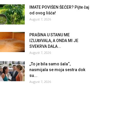
IMATE POVIŠEN ŠEĆER? Pijte čaj
od ovog lišća!
August 7, 2026
PRAŠINA U STANU ME
IZLUĐIVALA, A ONDA MI JE
SVEKRVA DALA...
August 7, 2026
„To je bila samo šala“,
nasmijala se moja sestra dok
su...
August 7, 2026