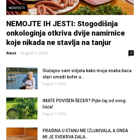
NOVOSTI
NEMOJTE IH JESTI: Stogodišnja
onkologinja otkriva dvije namirnice
koje nikada ne stavlja na tanjur
Asus
-
August 7, 2026
0
Slučajno sam vidjela kako moja snaha baca
stari smeđi kofer u...
August 7, 2026
IMATE POVIŠEN ŠEĆER? Pijte čaj od ovog
lišća!
August 7, 2026
PRAŠINA U STANU ME IZLUĐIVALA, A ONDA
MI JE SVEKRVA DALA...