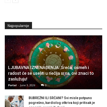
Najpopularnije
LJUBAVNA IZNENAĐENJA: Sreća, osmeh i
radost će se useliti u nečija srca, ovi znaci to
zaslužuju!
Portal
-
June 3, 2026
0
BUBREŽNI ILI SRČANI? Svi misle potpuno
pogrešno, kardiolog otkriva koji pritisak je