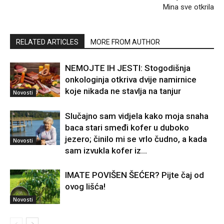
Mina sve otkrila
RELATED ARTICLES
MORE FROM AUTHOR
NEMOJTE IH JESTI: Stogodišnja
onkologinja otkriva dvije namirnice
koje nikada ne stavlja na tanjur
Novosti
Slučajno sam vidjela kako moja snaha
baca stari smeđi kofer u duboko
jezero; činilo mi se vrlo čudno, a kada
Novosti
sam izvukla kofer iz...
IMATE POVIŠEN ŠEĆER? Pijte čaj od
ovog lišća!
Novosti