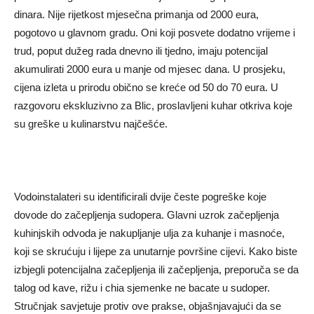
dinara. Nije rijetkost mjesečna primanja od 2000 eura,
pogotovo u glavnom gradu. Oni koji posvete dodatno vrijeme i
trud, poput dužeg rada dnevno ili tjedno, imaju potencijal
akumulirati 2000 eura u manje od mjesec dana. U prosjeku,
cijena izleta u prirodu obično se kreće od 50 do 70 eura. U
razgovoru ekskluzivno za Blic, proslavljeni kuhar otkriva koje
su greške u kulinarstvu najčešće.
Vodoinstalateri su identificirali dvije česte pogreške koje
dovode do začepljenja sudopera. Glavni uzrok začepljenja
kuhinjskih odvoda je nakupljanje ulja za kuhanje i masnoće,
koji se skrućuju i lijepe za unutarnje površine cijevi. Kako biste
izbjegli potencijalna začepljenja ili začepljenja, preporuča se da
talog od kave, rižu i chia sjemenke ne bacate u sudoper.
Stručnjak savjetuje protiv ove prakse, objašnjavajući da se