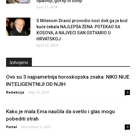
opasniji, gornji ili donji
June 21, 2024
S Milenom Dravić provodio noći dok ga je kod
kuće čekala NAJLEPŠA ŽENA: POTEKAO SA
KOSOVA, A NAJVEĆI SAN OSTVARIO U
HRVATSKOJ
April 23, 2024
Izdvojeno
Ovo su 3 najpametnija horoskopska znaka: NIKO NIJE
INTELIGENTNIJI OD NJIH
Redakcija
-
May 10, 2024
0
Kako je mala Ema naučila da svetlo i glas mogu
pobediti strah
Portal
-
November 3, 2025
0