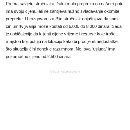
Prema savjetu stručnjaka, čak i mala prepreka na našem putu
ima svoju cijenu, ali ne zahtijeva nužno svladavanje okomite
prepreke. U razgovoru za Blic stručnjak objašnjava da sam
čin umrtvljivanja može koštati od 6.000 do 8.000 dinara. Sada
je uobičajenije da klijenti cijene vrijeme i resurse koje troše
majstori koji putuju na lokaciju kako bi procijenili nedostatke,
što situaciju čini donekle razumnom. No, ova “usluga” ima
pozamašnu cijenu od 2.500 dinara.
Oglasi - Advertisement