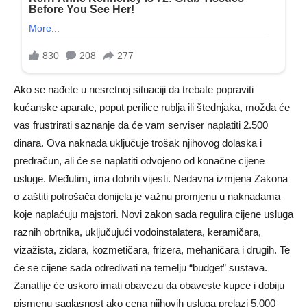
Ako se nađete u nesretnoj situaciji da trebate popraviti
kućanske aparate, poput perilice rublja ili štednjaka, možda će
vas frustrirati saznanje da će vam serviser naplatiti 2.500
dinara. Ova naknada uključuje trošak njihovog dolaska i
predračun, ali će se naplatiti odvojeno od konačne cijene
usluge. Međutim, ima dobrih vijesti. Nedavna izmjena Zakona
o zaštiti potrošača donijela je važnu promjenu u naknadama
koje naplaćuju majstori. Novi zakon sada regulira cijene usluga
raznih obrtnika, uključujući vodoinstalatera, keramičara,
vizažista, zidara, kozmetičara, frizera, mehaničara i drugih. Te
će se cijene sada određivati ​​na temelju “budget” sustava.
Zanatlije će uskoro imati obavezu da obaveste kupce i dobiju
pismenu saglasnost ako cena njihovih usluga prelazi 5.000