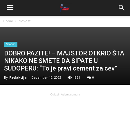
Home
Novosti
Novosti
DOBRO PAZITE! – MAJSTOR OTKRIO ŠTA
NIKAKO NE SMETE DA SIPATE U
SUDOPERU: “To je pravi cement za cev”
By
Redakcija
-
December 12, 2023
1951
0
Oglasi - Advertisement