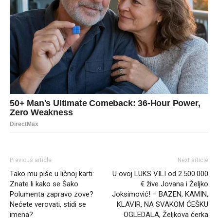
Previous article
Next article
Tako mu piše u ličnoj karti:
U ovoj LUKS VILI od 2.500.000
Znate li kako se Šako
€ žive Jovana i Željko
Polumenta zapravo zove?
Joksimović! – BAZEN, KAMIN,
Nećete verovati, stidi se
KLAVIR, NA SVAKOM ĆEŠKU
imena?
OGLEDALA, Željkova ćerka