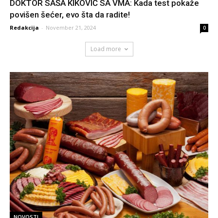
DOKTOR SAŠA KIKOVIĆ SA VMA: Kada test pokaže
povišen šećer, evo šta da radite!
Redakcija
-
November 21, 2024
0
Load more
NOVOSTI