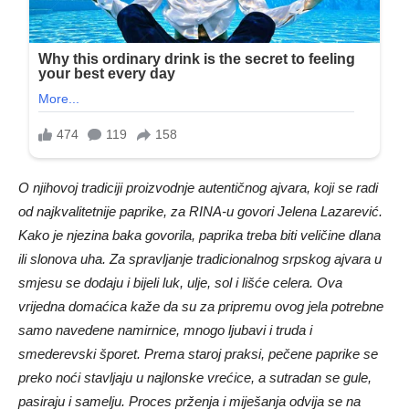
O njihovoj tradiciji proizvodnje autentičnog ajvara, koji se radi
od najkvalitetnije paprike, za RINA-u govori Jelena Lazarević.
Kako je njezina baka govorila, paprika treba biti veličine dlana
ili slonova uha. Za spravljanje tradicionalnog srpskog ajvara u
smjesu se dodaju i bijeli luk, ulje, sol i lišće celera. Ova
vrijedna domaćica kaže da su za pripremu ovog jela potrebne
samo navedene namirnice, mnogo ljubavi i truda i
smederevski šporet. Prema staroj praksi, pečene paprike se
preko noći stavljaju u najlonske vrećice, a sutradan se gule,
pasiraju i samelju. Proces prženja i miješanja odvija se na