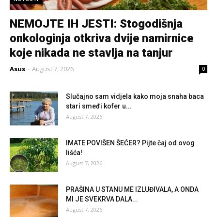
NEMOJTE IH JESTI: Stogodišnja
onkologinja otkriva dvije namirnice
koje nikada ne stavlja na tanjur
Asus
-
August 7, 2026
0
Slučajno sam vidjela kako moja snaha baca
stari smeđi kofer u...
August 7, 2026
IMATE POVIŠEN ŠEĆER? Pijte čaj od ovog
lišća!
August 7, 2026
PRAŠINA U STANU ME IZLUĐIVALA, A ONDA
MI JE SVEKRVA DALA...
August 7, 2026