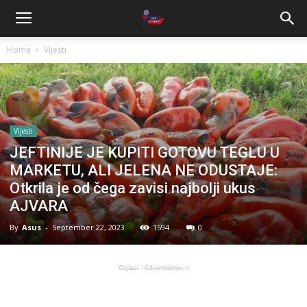
Home
Vijesti
Vijesti
JEFTINIJE JE KUPITI GOTOVU TEGLU U
MARKETU, ALI JELENA NE ODUSTAJE:
Otkrila je od čega zavisi najbolji ukus
AJVARA
By
Asus
-
September 22, 2023
1594
0
Oglasi - Advertisement