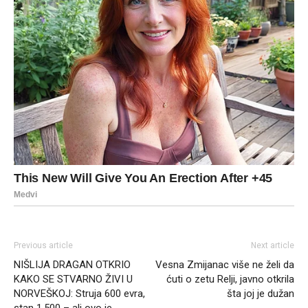
Previous article
Next article
NIŠLIJA DRAGAN OTKRIO
Vesna Zmijanac više ne želi da
KAKO SE STVARNO ŽIVI U
ćuti o zetu Relji, javno otkrila
NORVEŠKOJ: Struja 600 evra,
šta joj je dužan
stan 1.500 – ali ovo je