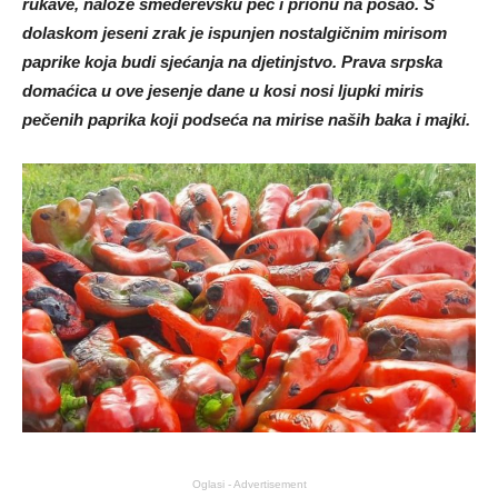
rukave, nalože smederevsku peć i prionu na posao. S
dolaskom jeseni zrak je ispunjen nostalgičnim mirisom
paprike koja budi sjećanja na djetinjstvo. Prava srpska
domaćica u ove jesenje dane u kosi nosi ljupki miris
pečenih paprika koji podseća na mirise naših baka i majki.
Oglasi - Advertisement