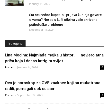
January 31, 2025
Šta neuredno kupatilo i prljava kuhinja govore
o vama? Nered u kući otkriva vaše skrivene
psihološke probleme
December 18, 2024
Izdvojeno
Lina Medina: Najmlađa majka u historiji – nevjerojatna
priča koja i danas intrigira svijet
Portal
-
January 14, 2026
0
Ovo je horoskop za OVE znakove koji su mukotrpno
radili, pomagali dok su sami...
Portal
-
September 22, 2025
0