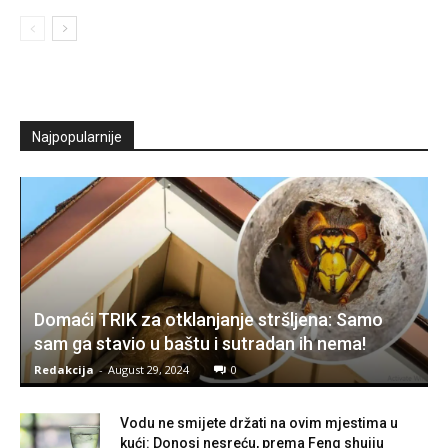
Najpopularnije
Domaći TRIK za otklanjanje stršljena: Samo
sam ga stavio u baštu i sutradan ih nema!
Redakcija
-
August 29, 2024
0
Vodu ne smijete držati na ovim mjestima u
kući: Donosi nesreću, prema Feng shuiju